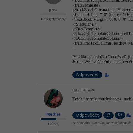
<DataGridTempla­teColumn.CellTem
<DataTemplate>
Jirka
<StackPanel Orientation="Ho­rizont
<Image Height="18" Source="{Bin
Neregistrovaný
<TextBlock Margin="5, 0, 0, 0" Te
</StackPanel>
</DataTemplate>
</DataGridTem­plateColumn.Ce­llT
</DataGridTem­plateColumn>
<DataGridTextColumn Header="Mno
...
Při kliku na položku "množství" ji 
Jsem s WPF začátečník a budu vděč
Odpovědět
Odpovídá na
Trochu nesrozumitelný dotaz, mohl b
Mediel
Odpovědět
Nechci vám ukazovat, jak dobrý jsem já ...
Tvůrce