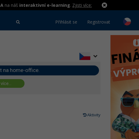
MA
na náš
interaktivní e-learning
.
Zjisti více:
Přihlásit se
Registrovat
t na home-office.
 více...
Aktivity