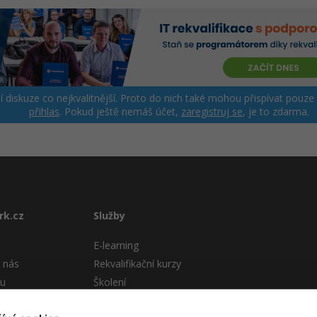
ší diskuze co nejkvalitnější. Proto do nich také mohou přispívat pouze
přihlas
. Pokud ještě nemáš účet,
zaregistruj se
, je to zdarma.
rk.cz
Služby
E-learning
 nás
Rekvalifikační kurzy
tu
Školení
Pro firmy