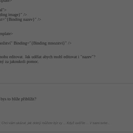
­plate>
al">
ding image}" />
xt="{Binding nazev}" />
emplate>
žství" Binding="{Binding mnozstvi}" />
mohu editovat. Jak udělat abych mohl editovat i "nazev"?
ný za jakoukoli pomoc.
ys to blíže přiblížit?
 Chci vám ukázat, jak dobrý můžete být vy ... Když uvěříte ... V sami sebe...