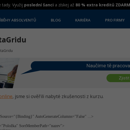
 tady. Využij
poslední šanci
a získej až
80 % extra kreditů ZDAR
ÍBĚHY ABSOLVENTŮ
BLOG
KARIÉRA
PRO FIRMY
ataGridu
ataGridu
Naučíme tě pracova
Zjistit
online
, jsme si ověřili nabyté zkušenosti z kurzu.
Source="{Bin­ding}" AutoGenerateCo­lumns="False" ...>
="Položka" SortMemberPat­h="nazev">