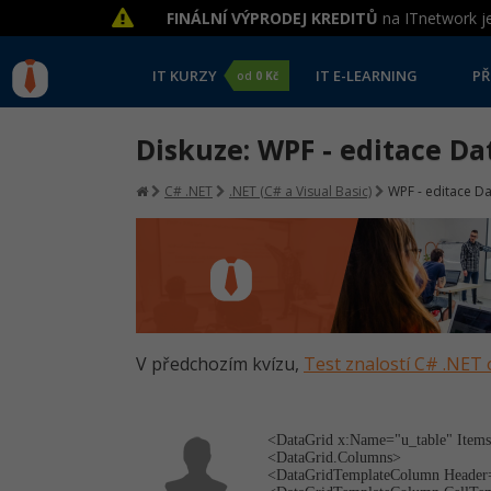
FINÁLNÍ VÝPRODEJ KREDITŮ
na ITnetwork je
IT KURZY
IT E-LEARNING
PŘ
od
0 Kč
Diskuze: WPF - editace D
C# .NET
.NET (C# a Visual Basic)
WPF - editace D
V předchozím kvízu,
Test znalostí C# .NET 
<DataGrid x:Name="u_table" Items
<DataGrid.Columns>
<DataGridTempla­teColumn Header