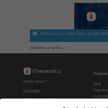
Děláme co je v našich silách, aby byly zdej
Zobrazeno 2 zpráv z 2.
ITnetwork.cz
ITnetwo
Učíme národ IT
Blog
Napsali o
O projektu
O projek
Reklama