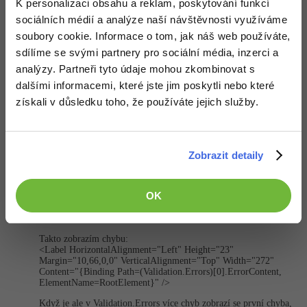
K personalizaci obsahu a reklam, poskytování funkcí
sociálních médií a analýze naší návštěvnosti využíváme
Windows
Fórum
Nahoru
Odpovědět
soubory cookie. Informace o tom, jak náš web používáte,
sdílíme se svými partnery pro sociální média, inzerci a
Linux
analýzy. Partneři tyto údaje mohou zkombinovat s
Odpovídá na Petr Domes (petrds)
Jirka :
5.3.2014 9:10
dalšími informacemi, které jste jim poskytli nebo které
Sítě
Díky za radu. Vyzkouším to.
získali v důsledku toho, že používáte jejich služby.
Taky to používám při vytváření nových záznamů, nebo při
automatických úpravách které musí uživatel, upravit.
Kybernetická bezpečnost
Nahoru
Odpovědět
Zobrazit detaily
Elektronický podpis
Fórum
Odpovídá na Petr Domes (petrds)
OK
Jirka :
5.3.2014 21:35
Mam ještě jeden problém.
Takto zobrazím chybu:
<Label HorizontalAlig­nment="Left" Height="23"
Margin="10,66,0,0" VerticalAlignmen­t="Top" Width="272"
Content="{Binding Path=(Validati­on.Errors)[0]­.ErrorContent,
ElementName=Ro­otElement}" />
Když je ale v Validation.Errors více chyb zobrazí se první chyba,