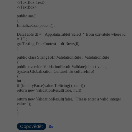
</TextBox.Text>
</TextBox>
-41%
Copywriter
Algoritmy
public aaa()
{
-10%
WordPress specialista
Umělá inteligence (AI)
InitializeCom­ponent();
DataTable dt = _App.dataTable("se­lect * from uzivatele where id
SEO specialista
Pro děti
= 1");
grdTesting.Da­taContext = dt.Rows[0];
}
Více
public class StringToIntVa­lidationRule : ValidationRule
{
Fórum
public override ValidationResult Validate(object value,
System.Globali­zation.Culture­Info cultureInfo)
{
int i;
Kurzy e-commerce
if (int.TryParse(va­lue.ToString(), out i))
return new ValidationResul­t(true, null);
Testování softwaru
Kurzy designu
return new ValidationResul­t(false, "Please enter a valid integer
value.");
-80%
}
Datová analýza
HTML/CSS
Příběhy absolventů
}
-80%
Digitální gramotnost
Blog
Photoshop
Odpovědět