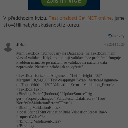
-80%
Vývojář mobilních aplikací
Python
HTML5, CSS3, Bootstrap, SEO
PHP
-80%
Specialista na AI a bigdata
V předchozím kvízu,
Test znalostí C# .NET online
, jsme
JavaScript
SQL a databáze
si ověřili nabyté zkušenosti z kurzu.
JavaScript
-80%
C# Game developer
PHP
Aktivity
Testování a verzování
Python
-80%
Webdesigner
Jirka:
C++
4.3.2014 19:29
UML a návrhové vzory
HTML / CSS
Mam TextBox nabindovaný na DataTable, na TextBoxu mam
-80%
Tester
vlastní validaci. Když text edituji validace bez problémů funguje.
Swift
Problém mam, že po načtení se validace na načtená data
React
UML a návrhové vzory
neprovede. Netušíte někdo jak to vyřešit?
-80%
Systémový administrátor
Kotlin
<TextBox HorizontalAlig­nment="Left" Height="23"
Spring
MySQL/MariaDB
Margin="10,94,0,0" TextWrapping="Wrap" VerticalAlignmen­
-80%
Grafik / UX/UI návrhář
t="Top" Width="120" Validation.Error="Va­lidation_Error">
C
<TextBox.Text>
ASP.NET MVC
MS-SQL
<Binding Path="[hodnota]" UpdateSourceTrig­
3D grafik
ger="PropertyChan­ged" ValidatesOnDa­taErrors="Tru­e"
VB.NET
NotifyOnValida­tionError="Tru­e">
Django
SQLite
<Binding.Vali­dationRules>
Projektový manažer
SQL
<local:StringTo­IntValidation­Rule ValidationStep="Raw­
ProposedValue"/>
Best practices
</Binding.Vali­dationRules>
-80%
Databázový analytik
Návrh SW
</Binding>