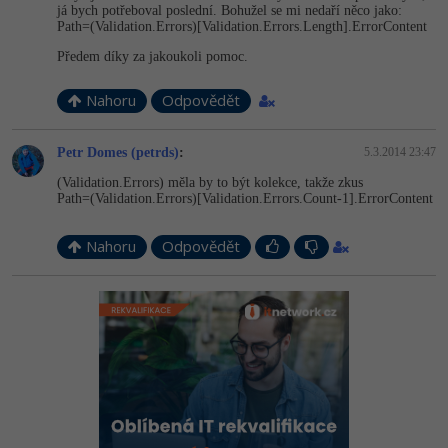
já bych potřeboval poslední. Bohužel se mi nedaří něco jako:
Path=(Validati­on.Errors)[Va­lidation.Error­s.Length].Error­Content
Předem díky za jakoukoli pomoc.
Nahoru
Odpovědět
Petr Domes (petrds)
:
5.3.2014 23:47
(Validation.Errors) měla by to být kolekce, takže zkus
Path=(Validati­on.Errors)[Va­lidation.Error­s.Count-1].ErrorContent
Nahoru
Odpovědět