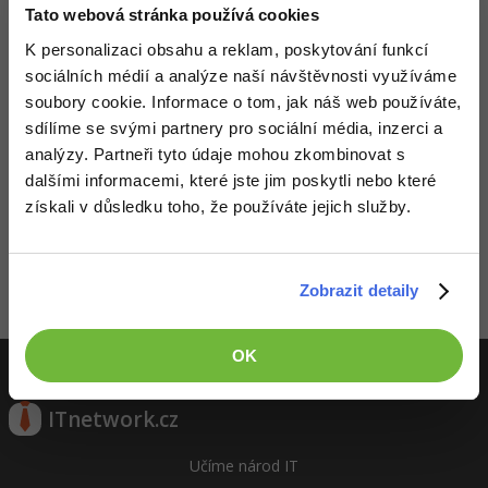
Tato webová stránka používá cookies
-41%
Copywriter
Algoritmy
K personalizaci obsahu a reklam, poskytování funkcí
sociálních médií a analýze naší návštěvnosti využíváme
-10%
WordPress specialista
Umělá inteligence (AI)
soubory cookie. Informace o tom, jak náš web používáte,
sdílíme se svými partnery pro sociální média, inzerci a
SEO specialista
Pro děti
analýzy. Partneři tyto údaje mohou zkombinovat s
dalšími informacemi, které jste jim poskytli nebo které
Více
získali v důsledku toho, že používáte jejich služby.
Děláme co je v našich silách, aby byly zdejší diskuze co
nejkvalitnější. Proto do nich také mohou přispívat pouze
Fórum
registrovaní členové. Pro zapojení do diskuze se
přihlas
.
Pokud ještě nemáš účet,
zaregistruj se
, je to zdarma.
Zobrazit detaily
Kurzy e-commerce
Zobrazeno 1 zpráv z 1.
Testování softwaru
OK
Kurzy designu
-80%
Datová analýza
HTML/CSS
ITnetwork.cz
Příběhy absolventů
-80%
Digitální gramotnost
Blog
Photoshop
Učíme národ IT