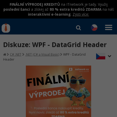
FINÁLNÍ VÝPRODEJ KREDITŮ
na ITnetwork je tady. Využij
poslední šanci
a získej až
80 % extra kreditů ZDARMA
na náš
interaktivní e-learning
.
Zjisti více:
IT kurzy
Od
0 Kč
Diskuze: WPF - DataGrid Header
Přihlásit se
|
Registrovat
IT e-learning
Rekvalifikace a kurzy
C# .NET
.NET (C# a Visual Basic)
WPF - DataGrid
hrazené úřadem práce
Header
Kurzy IT profesí
Workshopy zdarma
Junior programátor
Kurzy programování
Umělá inteligence v praxi
Školení
Programátor WWW aplikací
Jak začít?
Datová analýza v praxi
Základy programování
Školení dle technologií
-80%
Senior programátor
Java
Objektové programování - OOP
C# .NET
-80%
Front-end developer
C#.NET
Umělá inteligence
Java