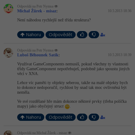
Odpovídá na Petr Nymsa
-41%
Copywriter
Michal Žůrek - misaz
:
10.5.2013 18:36
Algoritmy
Není náhodou rychlejší než třída struktura?
-10%
WordPress specialista
Umělá inteligence (AI)
Nahoru
Odpovědět
SEO specialista
Pro děti
Odpovídá na Petr Nymsa
Více
Luboš Běhounek Satik
:
10.5.2013 18:39
Využívat GameComponents nemusíš, pokud všechny ty vlastnosti
Fórum
třídy GameComponent nepotřebuješ, podobně jako spoustu jiných
věcí v XNA.
Lehce víc paměti ty objekty seberou, takže na malé objekty bych
Kurzy e-commerce
to dokonce nedoporučil, rychlost by snad tak moc ovlivněná být
neměla.
Testování softwaru
Kurzy designu
Ve své rozdělané hře mám dokonce některé prvky (třeba políčka
mapy) jako obyčejný
struct
.
-80%
Datová analýza
HTML/CSS
Příběhy absolventů
Nahoru
Odpovědět
-80%
Digitální gramotnost
Blog
Photoshop
Odpovídá na Michal Žůrek - misaz