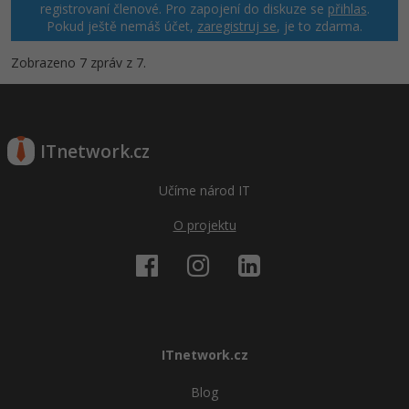
registrovaní členové. Pro zapojení do diskuze se
přihlas
.
Pokud ještě nemáš účet,
zaregistruj se
, je to zdarma.
Zobrazeno 7 zpráv z 7.
ITnetwork.cz
Učíme národ IT
O projektu
ITnetwork.cz
Blog