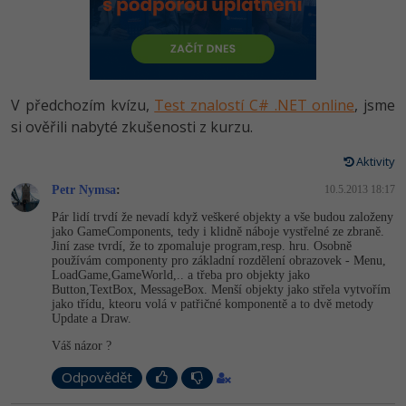
-80%
Vývojář mobilních aplikací
Python
HTML5, CSS3, Bootstrap, SEO
PHP
-80%
Specialista na AI a bigdata
JavaScript
SQL a databáze
JavaScript
-80%
C# Game developer
PHP
V předchozím kvízu,
Test znalostí C# .NET online
, jsme
Testování a verzování
Python
si ověřili nabyté zkušenosti z kurzu.
-80%
Webdesigner
C++
UML a návrhové vzory
Aktivity
HTML / CSS
-80%
Tester
Swift
Petr Nymsa
:
10.5.2013 18:17
React
UML a návrhové vzory
Pár lidí trvdí že nevadí když veškeré objekty a vše budou založeny
-80%
Systémový administrátor
Kotlin
jako GameComponents, tedy i klidně náboje vystřelné ze zbraně.
Spring
Jiní zase tvrdí, že to zpomaluje program,resp. hru. Osobně
MySQL/MariaDB
používám componenty pro základní rozdělení obrazovek - Menu,
-80%
Grafik / UX/UI návrhář
C
LoadGame,Game­World,.. a třeba pro objekty jako
ASP.NET MVC
Button,TextBox, MessageBox. Menší objekty jako střela vytvořím
MS-SQL
jako třídu, kteoru volá v patřičné komponentě a to dvě metody
3D grafik
VB.NET
Update a Draw.
Django
SQLite
Váš názor ?
Projektový manažer
SQL
Best practices
Odpovědět
-80%
Databázový analytik
Návrh SW