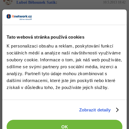
-30%
Luboš Běhounek Satik
:
10.5.2013 18:42
Kariéra
-80%
Marketing
Adobe Illustrator
Záleží na použití, někdy mohou být struktury rychlejší, ale někdy i
Pro firmy
pomalejší
.
-30%
WordPress
Adobe Lightroom
Nahoru
Odpovědět
-30%
-15%
SEO
Adobe XD
Tato webová stránka používá cookies
Odpovídá na Luboš Běhounek Satik
-25%
UX
Petr Nymsa
:
10.5.2013 18:44
K personalizaci obsahu a reklam, poskytování funkcí
Adobe InDesign
sociálních médií a analýze naší návštěvnosti využíváme
Dobře, spíš nad čem tápám je třída prostě pro letící objekty jako
Business
střely apod. Mám to tedy udělané jako "klasickou" třídu, kde poté
soubory cookie. Informace o tom, jak náš web používáte,
Adobe After Effects
ručně volám Update a Draw.
sdílíme se svými partnery pro sociální média, inzerci a
-25%
-80%
Kryptoměny
analýzy. Partneři tyto údaje mohou zkombinovat s
Blender
Nahoru
Odpovědět
dalšími informacemi, které jste jim poskytli nebo které
-30%
Copywriting
Inkscape
získali v důsledku toho, že používáte jejich služby.
Odpovídá na Petr Nymsa
David Hartinger
:
10.5.2013 19:06
-80%
-80%
MS Office
Fotografování
Ne, to určitě ne. Můžeš si udělat komponentu hráč, ten bude pak
handlovat i svoje střely co vystřelil. Ale určitě ne komponenta
Zobrazit detaily
střela.
Google Dokumenty
Video
Nahoru
Odpovědět
Time management
OK
Ostatní