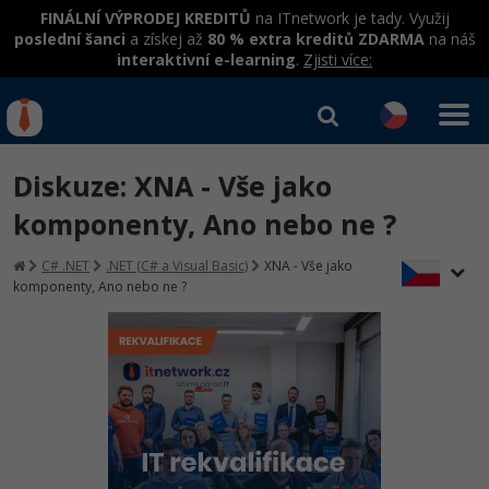
FINÁLNÍ VÝPRODEJ KREDITŮ
na ITnetwork je tady. Využij
poslední šanci
a získej až
80 % extra kreditů ZDARMA
na náš
interaktivní e-learning
.
Zjisti více:
IT kurzy
Od
0 Kč
Diskuze: XNA - Vše jako
Přihlásit se
|
Registrovat
IT e-learning
Rekvalifikace a kurzy
komponenty, Ano nebo ne ?
hrazené úřadem práce
Kurzy IT profesí
C# .NET
.NET (C# a Visual Basic)
XNA - Vše jako
Workshopy zdarma
komponenty, Ano nebo ne ?
Junior programátor
Kurzy programování
Umělá inteligence v praxi
Školení
Programátor WWW aplikací
Jak začít?
Datová analýza v praxi
Základy programování
Školení dle technologií
-80%
Senior programátor
Java
Objektové programování - OOP
C# .NET
-80%
Front-end developer
C#.NET
Umělá inteligence
Java