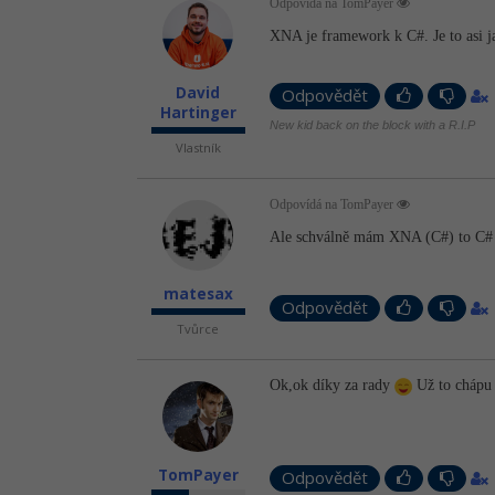
Odpovídá na TomPayer
XNA je framework k C#. Je to asi 
David
Odpovědět
Hartinger
New kid back on the block with a R.I.P
Vlastník
Odpovídá na TomPayer
Ale schválně mám XNA (C#) to C# v z
matesax
Odpovědět
Tvůrce
Ok,ok díky za rady
Už to chápu
TomPayer
Odpovědět