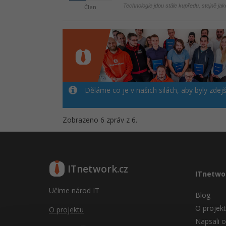
Technologie jdou stále kupředu, stejně ja
Člen
Děláme co je v našich silách, aby byly zdej
Zobrazeno 6 zpráv z 6.
ITnetwork.cz
ITnetwo
Učíme národ IT
Blog
O projek
O projektu
Napsali o