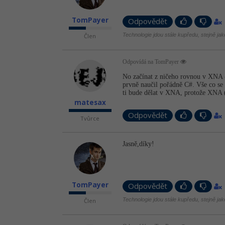
TomPayer
Odpovědět
Technologie jdou stále kupředu, stejně ja
Člen
Odpovídá na TomPayer
No začínat z ničeho rovnou v XNA -
prvně naučil pořádně C#. Vše co se 
ti bude dělat v XNA, protože XNA (
matesax
Odpovědět
Tvůrce
Jasně,díky!
TomPayer
Odpovědět
Technologie jdou stále kupředu, stejně ja
Člen