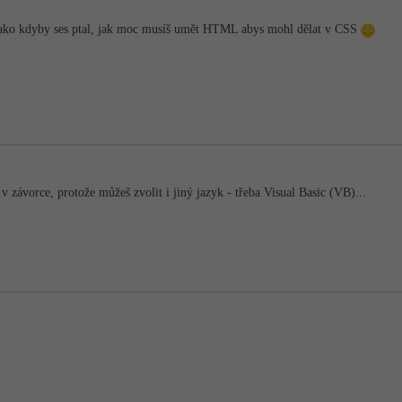
jako kdyby ses ptal, jak moc musíš umět HTML abys mohl dělat v CSS
ávorce, protože můžeš zvolit i jiný jazyk - třeba Visual Basic (VB)...