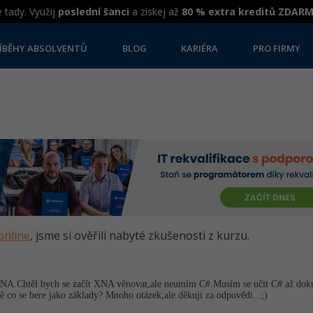
 tady. Využij
poslední šanci
a získej až
80 % extra kreditů ZDAR
ÍBĚHY ABSOLVENTŮ
BLOG
KARIÉRA
PRO FIRMY
online
, jsme si ověřili nabyté zkušenosti z kurzu.
 XNA.Chtěl bych se začít XNA věnovat,ale neumím C#.Musím se učit C# až dok
ě co se bere jako základy? Mnoho otázek,ale děkuji za odpovědi...;)