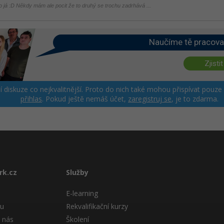
ko já :D Někdy mám ale pocit že to druhý se trochu zadrhává ...
Naučíme tě pracova
Zjistit
ší diskuze co nejkvalitnější. Proto do nich také mohou přispívat pouze
přihlas
. Pokud ještě nemáš účet,
zaregistruj se
, je to zdarma.
rk.cz
Služby
E-learning
tu
Rekvalifikační kurzy
 nás
Školení