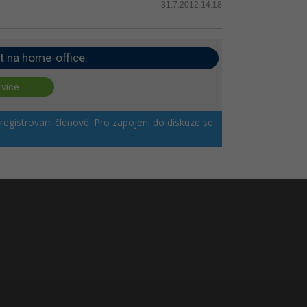
31.7.2012 14:18
t na home-office.
 více...
 registrovaní členové. Pro zapojení do diskuze se