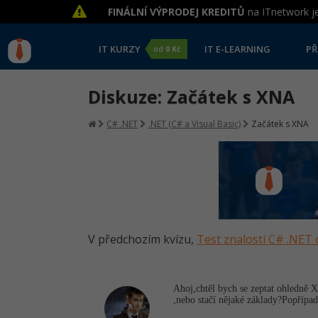
FINÁLNÍ VÝPRODEJ KREDITŮ
na ITnetwork je
IT KURZY
IT E-LEARNING
PŘ
od
0 Kč
Diskuze: Začátek s XNA
C# .NET
.NET (C# a Visual Basic)
Začátek s XNA
V předchozím kvízu,
Test znalostí C# .NET 
Ahoj,chtěl bych se zeptat ohledně
,nebo stačí nějaké základy?Popřípad