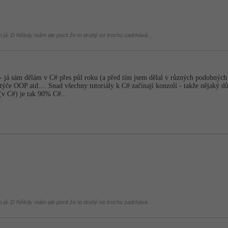
ko já :D Někdy mám ale pocit že to druhý se trochu zadrhává ...
 já sám dělám v C# přes půl roku (a před tím jsem dělal v různých podobných
týče OOP atd.... Snad všechny tutoriály k C# začínají konzolí - takže nějaký d
v C#) je tak 90% C#...
ko já :D Někdy mám ale pocit že to druhý se trochu zadrhává ...