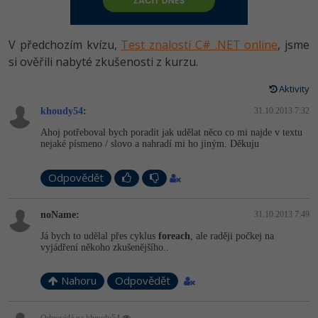
-80%
Vývojář mobilních aplikací
Python
HTML5, CSS3, Bootstrap, SEO
PHP
-80%
Specialista na AI a bigdata
V předchozím kvízu,
Test znalostí C# .NET online
, jsme
JavaScript
SQL a databáze
si ověřili nabyté zkušenosti z kurzu.
JavaScript
-80%
C# Game developer
PHP
Aktivity
Testování a verzování
Python
-80%
Webdesigner
khoudy54
C++
:
31.10.2013 7:32
UML a návrhové vzory
HTML / CSS
Ahoj potřeboval bych poradit jak udělat něco co mi najde v textu
-80%
Tester
nejaké písmeno / slovo a nahradí mi ho jiným. Děkuju
Swift
React
UML a návrhové vzory
-80%
Systémový administrátor
Odpovědět
Kotlin
Spring
MySQL/MariaDB
-80%
Grafik / UX/UI návrhář
C
noName:
31.10.2013 7:49
ASP.NET MVC
MS-SQL
Já bych to udělal přes cyklus
foreach
, ale raději počkej na
3D grafik
VB.NET
vyjádření někoho zkušenějšího..
Django
SQLite
Projektový manažer
SQL
Nahoru
Odpovědět
Best practices
-80%
Databázový analytik
Návrh SW