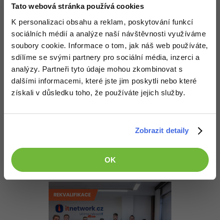
-30%
Kariéra
-80%
Tato webová stránka používá cookies
Marketing
Adobe Illustrator
Odpovídá na khoudy54
K personalizaci obsahu a reklam, poskytování funkcí
Jakub Lásko[Saarix]
:
5.11.2013 7:58
Pro firmy
-30%
WordPress
Adobe Lightroom
sociálních médií a analýze naší návštěvnosti využíváme
David Hartinger
tu na práci se stringem má velice pěkné tutoriály,
takže doporučuje je projít. Najdeš tam odpoveď i na svůj problém.
soubory cookie. Informace o tom, jak náš web používáte,
-30%
-15%
SEO
Adobe XD
sdílíme se svými partnery pro sociální média, inzerci a
Editováno
analýzy. Partneři tyto údaje mohou zkombinovat s
Nahoru
Odpovědět
-25%
UX
Adobe InDesign
dalšími informacemi, které jste jim poskytli nebo které
získali v důsledku toho, že používáte jejich služby.
khoudy54
:
7.11.2013 13:24
Business
Adobe After Effects
A ještě jedna dodatečná otázka když si chci udělat WebBrowser a
-25%
-80%
chci aby jsem mohl do informací o stránce vložit autora atd. jak
Kryptoměny
Blender
mohu zjistit část kodu nemyslim kod ale př.: author:< (Mezi
Zobrazit detaily
timahle šipkama to chci zjistit) > neví někdo jak děkuju.
-30%
Copywriting
Inkscape
OK
Nahoru
Odpovědět
-80%
-80%
MS Office
Fotografování
Google Dokumenty
Video
Time management
Ostatní