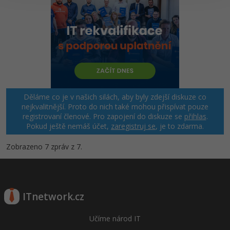
Windows
Fórum
Linux
Sítě
Kybernetická bezpečnost
Děláme co je v našich silách, aby byly zdejší diskuze co
nejkvalitnější. Proto do nich také mohou přispívat pouze
registrovaní členové. Pro zapojení do diskuze se
přihlas
.
Elektronický podpis
Pokud ještě nemáš účet,
zaregistruj se
, je to zdarma.
Fórum
Zobrazeno 7 zpráv z 7.
ITnetwork.cz
Učíme národ IT