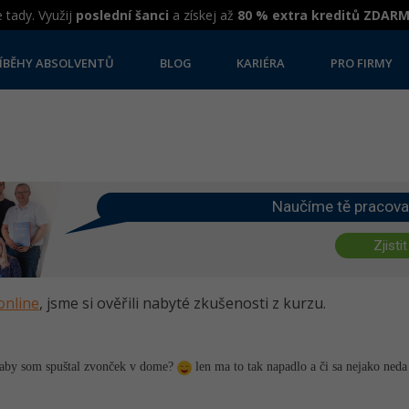
 tady. Využij
poslední šanci
a získej až
80 % extra kreditů ZDAR
ÍBĚHY ABSOLVENTŮ
BLOG
KARIÉRA
PRO FIRMY
Naučíme tě pracova
Zjistit
online
, jsme si ověřili nabyté zkušenosti z kurzu.
t aby som spuštal zvonček v dome?
len ma to tak napadlo a či sa nejako neda