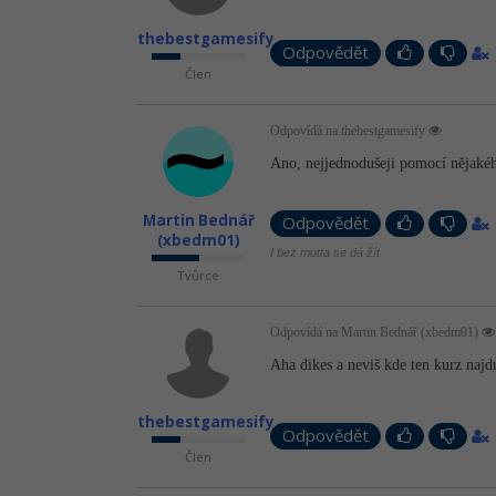
thebestgamesify
Odpovědět
Člen
Odpovídá na thebestgamesify
Ano, nejjednodušeji pomocí nějakého
Martin Bednář
Odpovědět
(xbedm01)
I bez motta se dá žít
Tvůrce
Odpovídá na Martin Bednář (xbedm01)
Aha dikes a neviš kde ten kurz naj
thebestgamesify
Odpovědět
Člen