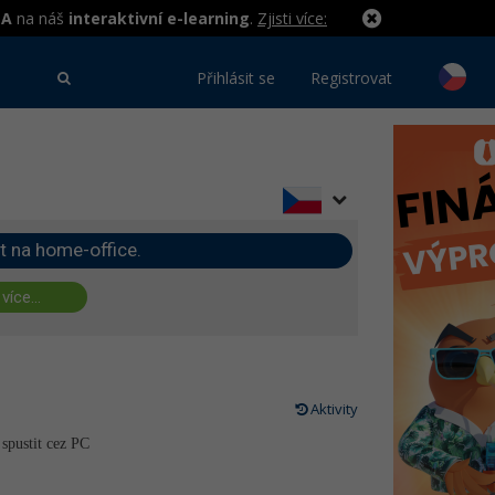
MA
na náš
interaktivní e-learning
.
Zjisti více:
Přihlásit se
Registrovat
t na home-office.
 více...
Aktivity
 spustit cez PC