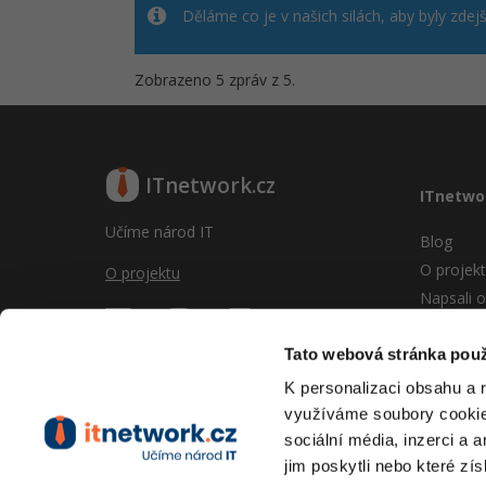
Děláme co je v našich silách, aby byly zdej
Zobrazeno 5 zpráv z 5.
ITnetwork.cz
ITnetwo
Učíme národ IT
Blog
O projek
O projektu
Napsali o
Reklama
Vývoj sy
Tato webová stránka použ
Provozní
K personalizaci obsahu a 
RSS
využíváme soubory cookie.
Kontakt
sociální média, inzerci a 
jim poskytli nebo které zís