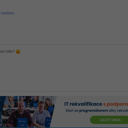
c/arduino
 bez toho?