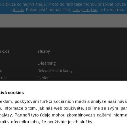
ší diskuze co nejkvalitnější. Proto do nich také mohou přispívat pouze
přihlas
. Pokud ještě nemáš účet,
zaregistruj se
, je to zdarma.
rk.cz
Služby
E-learning
tu
Rekvalifikační kurzy
 nás
Školení
Pro firmy
stému
ívá cookies
 podmínky
reklam, poskytování funkcí sociálních médií a analýze naší návš
 Informace o tom, jak náš web používáte, sdílíme se svými par
analýzy. Partneři tyto údaje mohou zkombinovat s dalšími informa
kali v důsledku toho, že používáte jejich služby.