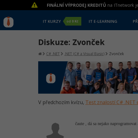
FINÁLNÍ VÝPRODEJ KREDITŮ
na ITnetwork je
IT KURZY
IT E-LEARNING
PŘ
od
0 Kč
Diskuze: Zvonček
C# .NET
.NET (C# a Visual Basic)
Zvonček
V předchozím kvízu,
Test znalostí C# .NET 
čaute , dá sa nejako naprogramova