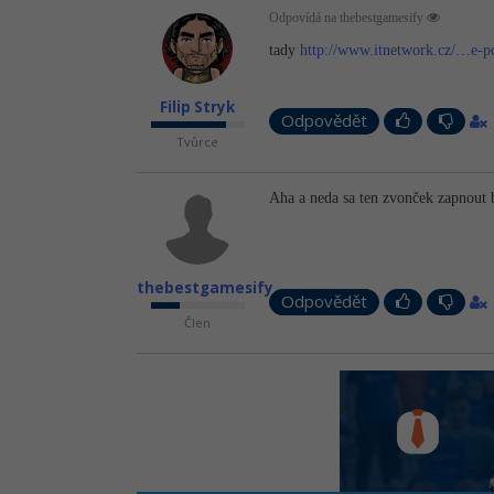
Odpovídá na thebestgamesify
tady
http://www.itnetwork.cz/…e-p
Filip Stryk
Odpovědět
Tvůrce
Aha a neda sa ten zvonček zapnout
thebestgamesify
Odpovědět
Člen