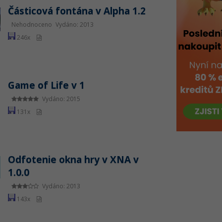
Částicová fontána v Alpha 1.2
Nehodnoceno
Vydáno: 2013
246x
Game of Life v 1
Vydáno: 2015
131x
Odfotenie okna hry v XNA v
1.0.0
Vydáno: 2013
143x