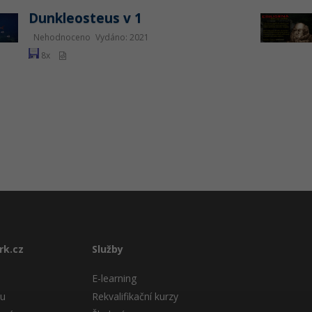
Dunkleosteus v 1
Nehodnoceno
Vydáno: 2021
8x
rk.cz
Služby
E-learning
tu
Rekvalifikační kurzy