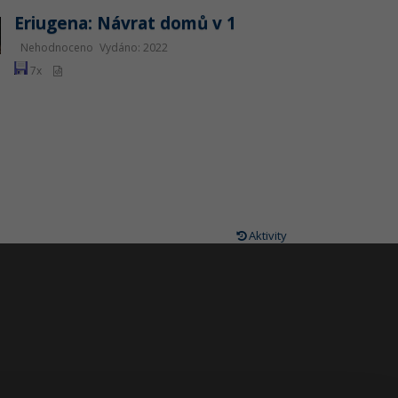
Eriugena: Návrat domů v 1
Nehodnoceno
Vydáno: 2022
7x
Aktivity