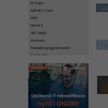
EF Core
ASP.NET Core
WPF
WinUI 3
.NET MAUI
Xamarin
Paralelní programování
Testování
Windows Forms
Windows Store Aplikace
Práce se sítí
Best practices pro návrh
softwaru v C# .NET
Git - Verzovací systém křížem
krážem