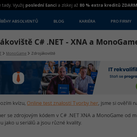
 tady. Využij
poslední šanci
a získej až
80 % extra kreditů ZDAR
ÍBĚHY ABSOLVENTŮ
BLOG
KARIÉRA
PRO FIRMY
jákoviště C# .NET - XNA a MonoGam
T
MonoGame
Zdrojákoviště
ozím kvízu,
Online test znalostí Tvorby her
, jsme si ověřili
 her se zdrojovým kódem v C# .NET XNA a MonoGame od mí
u jako u seriálů a jsou různé kvality.