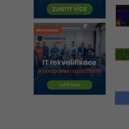
Návrhové vzory v C# .NET
Visual Studio
VS Code
Metodiky vývoje softwaru v C#
.NET
Konzole
Algoritmy v C# .NET
Historie .NET
MonoGame
Unity 3D
MVC
Web Forms
Visual Basic (VB .NET)
Test znalostí C# .NET online