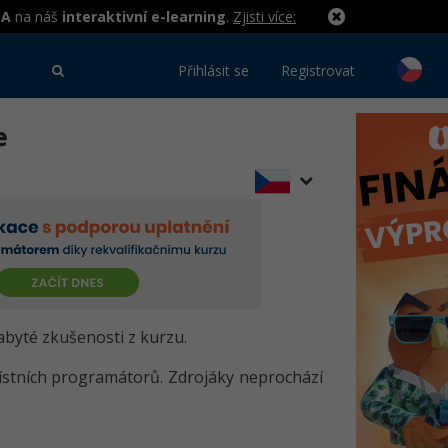
MA
na náš
interaktivní e-learning
.
Zjisti více:
Přihlásit se
Registrovat
e
 nabyté zkušenosti z kurzu.
stních programátorů. Zdrojáky neprochází