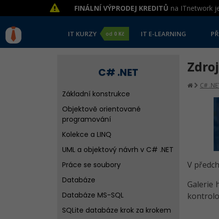
FINÁLNÍ VÝPRODEJ KREDITŮ
na ITnetwork je
IT KURZY
IT E-LEARNING
PŘ
od
0 Kč
Zdro
C# .NET
C# .NE
Základní konstrukce
Objektově orientované
programování
Kolekce a LINQ
UML a objektový návrh v C# .NET
V předch
Práce se soubory
Databáze
Galerie
Databáze MS-SQL
kontrolo
SQLite databáze krok za krokem