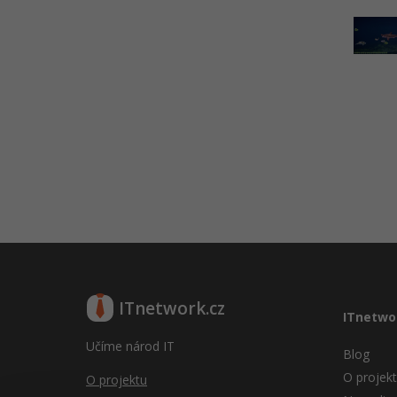
ITnetwork.cz
ITnetwo
Učíme národ IT
Blog
O projek
O projektu