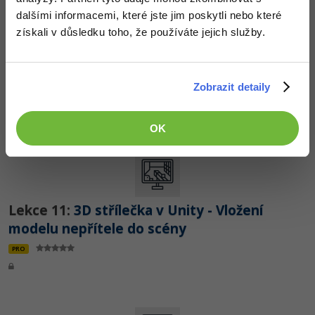
dalšími informacemi, které jste jim poskytli nebo které
získali v důsledku toho, že používáte jejich služby.
Lekce 10:
3D střílečka v Unity - Úprava
terénu
Zobrazit detaily
ZDARMA
OK
Lekce 11:
3D střílečka v Unity - Vložení
modelu nepřítele do scény
PRO