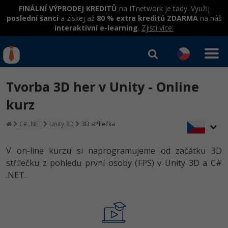
FINÁLNÍ VÝPRODEJ KREDITŮ
na ITnetwork je tady. Využij
poslední šanci
a získej až
80 % extra kreditů ZDARMA
na náš
interaktivní e-learning
.
Zjisti více:
IT kurzy
Od
0 Kč
Tvorba 3D her v Unity - Online
Přihlásit se
|
Registrovat
IT e-learning
Rekvalifikace a kurzy
kurz
hrazené úřadem práce
Kurzy IT profesí
C# .NET
Unity 3D
3D střílečka
Workshopy zdarma
Junior programátor
Kurzy programování
Umělá inteligence v praxi
V on-line kurzu si naprogramujeme od začátku 3D
Školení
střílečku z pohledu první osoby (FPS) v Unity 3D a C#
Programátor WWW aplikací
Jak začít?
Datová analýza v praxi
.NET.
Základy programování
Školení dle technologií
-80%
Senior programátor
Java
Objektové programování - OOP
C# .NET
-80%
Front-end developer
C#.NET
Umělá inteligence
Java