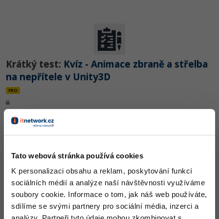
Krátký test:
Kvíz - Animace zbraně a střelba
na nepřítele v Unity3D
PRO
Tato webová stránka používá cookies
Lekce 9:
3D střílečka v Unity - Efekty střelby
K personalizaci obsahu a reklam, poskytování funkcí
sociálních médií a analýze naší návštěvnosti využíváme
ZDARMA
soubory cookie. Informace o tom, jak náš web používáte,
sdílíme se svými partnery pro sociální média, inzerci a
analýzy. Partneři tyto údaje mohou zkombinovat s