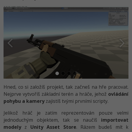
-41%
Copywriter
Algoritmy
-10%
WordPress specialista
Umělá inteligence (AI)
SEO specialista
Pro děti
Více
Fórum
Kurzy e-commerce
Hned, co si založíš projekt, tak začneš na hře pracovat.
Nejprve vytvoříš základní terén a hráče, jehož
ovládání
Testování softwaru
Kurzy designu
pohybu a kamery
zajistíš tvými prvními scripty.
-80%
Datová analýza
HTML/CSS
Jelikož hráč je zatím reprezentován pouze velmi
Příběhy absolventů
jednoduchým objektem, tak se naučíš
importovat
-80%
Digitální gramotnost
Blog
Photoshop
modely
z
Unity Asset Store
. Rázem budeš mít k