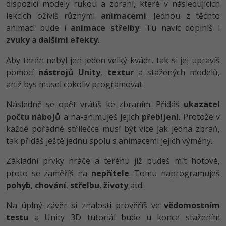
dispozici modely rukou a zbraní, které v následujících
-30%
Kariéra
-80%
Marketing
Adobe Illustrator
lekcích oživíš různými
animacemi
. Jednou z těchto
Pro firmy
animací bude i
animace střelby
. Tu navíc doplníš i
-30%
WordPress
Adobe Lightroom
zvuky
a
dalšími efekty
.
-30%
-15%
SEO
Adobe XD
Aby terén nebyl jen jeden velký kvádr, tak si jej upravíš
pomocí
nástrojů Unity
,
textur
a stažených modelů,
-25%
UX
Adobe InDesign
aniž bys musel cokoliv programovat.
Následně se opět vrátíš ke zbraním. Přidáš
Business
ukazatel
Adobe After Effects
počtu nábojů
a na-animuješ jejich
přebíjení
. Protože v
-25%
-80%
Kryptoměny
každé pořádné střílečce musí být více jak jedna zbraň,
Blender
tak přidáš ještě jednu spolu s animacemi jejich výměny.
-30%
Copywriting
Inkscape
Základní prvky hráče a terénu již budeš mít hotové,
-80%
proto se zaměříš na
nepřítele
. Tomu naprogramuješ
-80%
MS Office
Fotografování
pohyb
,
chování
,
střelbu
,
životy
atd.
Google Dokumenty
Video
Na úplný závěr si znalosti prověříš ve
vědomostním
testu
a Unity 3D tutoriál bude u konce stažením
Time management
Ostatní