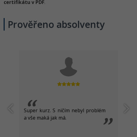
certifikátu v PDF
.
Windows
Fórum
Prověřeno absolventy
Linux
Sítě
Kybernetická bezpečnost
Elektronický podpis
Fórum
Super kurz. S ničím nebyl problém
a vše maká jak má.