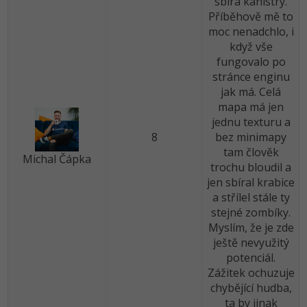
sbírá kanistry.
Příběhově mě to
moc nenadchlo, i
když vše
fungovalo po
stránce enginu
jak má. Celá
mapa má jen
jednu texturu a
8
bez minimapy
tam člověk
Michal Čápka
trochu bloudil a
jen sbíral krabice
a střílel stále ty
stejné zombíky.
Myslím, že je zde
ještě nevyužitý
potenciál.
Zážitek ochuzuje
chybějící hudba,
ta by jinak