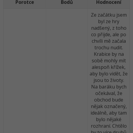
Porotce
Bodů
Hodnocení
-30%
Kariéra
-80%
Marketing
Adobe Illustrator
Ze začátku jsem
Pro firmy
-30%
WordPress
Adobe Lightroom
byl ze hry
nadšený, z toho
-30%
-15%
SEO
co přijde, ale po
Adobe XD
chvíli mě začala
-25%
UX
trochu nudit.
Adobe InDesign
Krabice by na
sobě mohly mít
Business
Adobe After Effects
alespoň křížek,
-25%
aby bylo vidět, že
-80%
Kryptoměny
Blender
jsou to životy.
Na baráku bych
-30%
Copywriting
Inkscape
očekával, že
obchod bude
-80%
-80%
MS Office
Fotografování
nějak označený,
ideálně, aby tam
Google Dokumenty
Video
bylo nějaké
rozhraní. Chtělo
Time management
Ostatní
by to více druhů