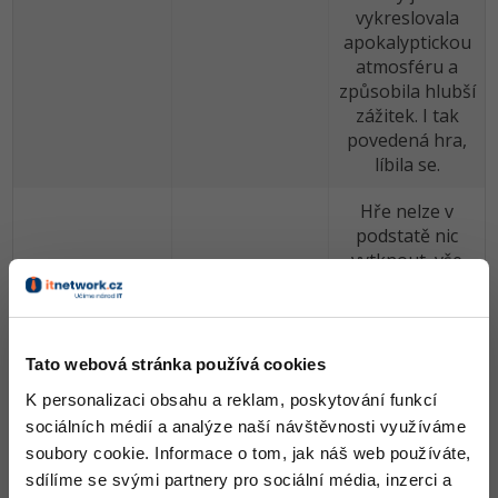
vykreslovala
apokalyptickou
atmosféru a
způsobila hlubší
zážitek. I tak
povedená hra,
líbila se.
Hře nelze v
podstatě nic
vytknout, vše
fungovalo jak
má, nápad je to
dobrý,
zpracovaný také
Tato webová stránka používá cookies
dobře. Jako
K personalizaci obsahu a reklam, poskytování funkcí
každý rok má
sociálních médií a analýze naší návštěvnosti využíváme
většina her
soubory cookie. Informace o tom, jak náš web používáte,
problém s
ozvučením, v
sdílíme se svými partnery pro sociální média, inzerci a