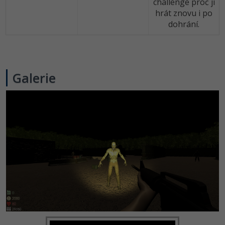
challenge proč ji
hrát znovu i po
dohrání.
Galerie