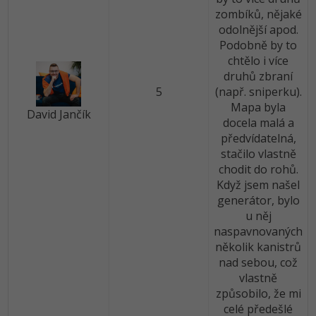
zombíků, nějaké
Windows
odolnější apod.
Fórum
Podobně by to
chtělo i více
Linux
druhů zbraní
5
(např. sniperku).
Sítě
Mapa byla
David Jančík
docela malá a
Kybernetická bezpečnost
předvídatelná,
stačilo vlastně
Elektronický podpis
chodit do rohů.
Když jsem našel
Fórum
generátor, bylo
u něj
naspavnovaných
několik kanistrů
nad sebou, což
vlastně
způsobilo, že mi
celé předešlé