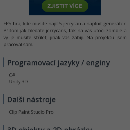
-80%
Vývojář mobilních aplikací
Python
HTML5, CSS3, Bootstrap, SEO
PHP
-80%
Specialista na AI a bigdata
JavaScript
FPS hra, kde musíte najít 5 jerrycan a naplnit generátor.
SQL a databáze
JavaScript
-80%
Přitom jak hledáte jerrycans, tak na vás útočí zombie a
C# Game developer
PHP
vy je musíte střílet, jinak vás zabijí. Na projektu jsem
Testování a verzování
Python
-80%
pracoval sám.
Webdesigner
C++
UML a návrhové vzory
HTML / CSS
-80%
Tester
Swift
Programovací jazyky / enginy
React
UML a návrhové vzory
-80%
Systémový administrátor
Kotlin
C#
Spring
MySQL/MariaDB
Unity 3D
-80%
Grafik / UX/UI návrhář
C
ASP.NET MVC
MS-SQL
Další nástroje
3D grafik
VB.NET
Django
SQLite
Clip Paint Studio Pro
Projektový manažer
SQL
Best practices
-80%
Databázový analytik
3D objekty a 2D obrázky
Návrh SW