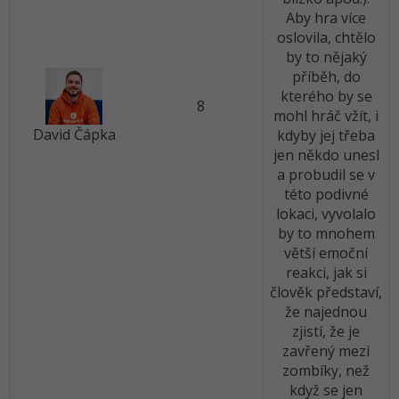
Aby hra více
oslovila, chtělo
by to nějaký
příběh, do
kterého by se
8
mohl hráč vžít, i
David Čápka
kdyby jej třeba
jen někdo unesl
a probudil se v
této podivné
lokaci, vyvolalo
by to mnohem
větší emoční
reakci, jak si
člověk představí,
že najednou
zjistí, že je
zavřený mezi
zombíky, než
když se jen