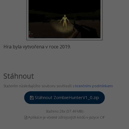
Hra byla vytvořena v roce 2019.
Stáhnout
Stažením následujícího souboru souhlasíš s
licenčními podmínkami
Stáhnout ZombieHunterV1_0.zip
Staženo 28x (57.49 MB)
Aplikace je včetně zdrojových kódů v jazyce C#