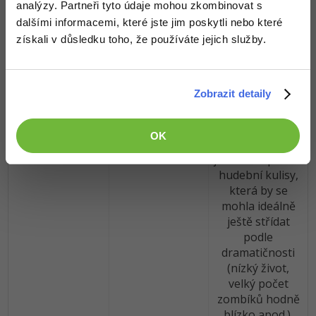
survival horroru
analýzy. Partneři tyto údaje mohou zkombinovat s
prostě nesmí
dalšími informacemi, které jste jim poskytli nebo které
chybět hudba, to
získali v důsledku toho, že používáte jejich služby.
je hned bod dolů
a úplně
zbytečně.
Zobrazit detaily
Chození v
absolutním tichu
prostě není
OK
takový adrenalin
jako za napínavé
hudební kulisy,
která by se
mohla ideálně
ještě střídat
podle
dramatičnosti
(nízký život,
velký počet
zombíků hodně
blízko apod.).