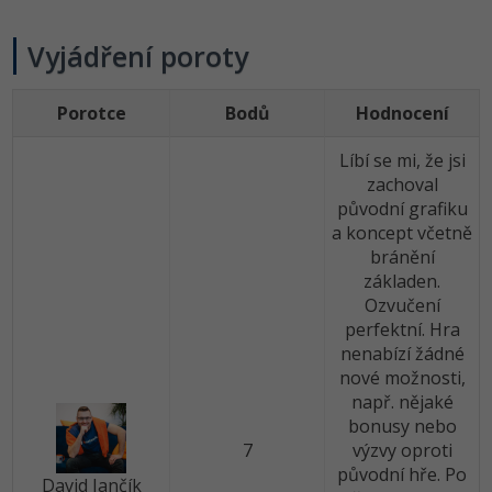
-41%
Copywriter
Algoritmy
Vyjádření poroty
-10%
WordPress specialista
Umělá inteligence (AI)
Porotce
Bodů
Hodnocení
SEO specialista
Pro děti
Líbí se mi, že jsi
zachoval
Více
původní grafiku
a koncept včetně
Fórum
bránění
základen.
Ozvučení
Kurzy e-commerce
perfektní. Hra
nenabízí žádné
Testování softwaru
Kurzy designu
nové možnosti,
např. nějaké
-80%
Datová analýza
HTML/CSS
Příběhy absolventů
bonusy nebo
7
výzvy oproti
-80%
Digitální gramotnost
Blog
Photoshop
původní hře. Po
David Jančík