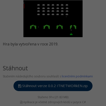
Hra byla vytvořena v roce 2019.
Stáhnout
Stažením následujícího souboru souhlasíš s
licenčními podmínkami
Stáhnout verze 0.0.2 ITNETWORkEN.zip
Staženo 91x (21.83 MB)
Aplikace je včetně zdrojových kódů v jazyce C#