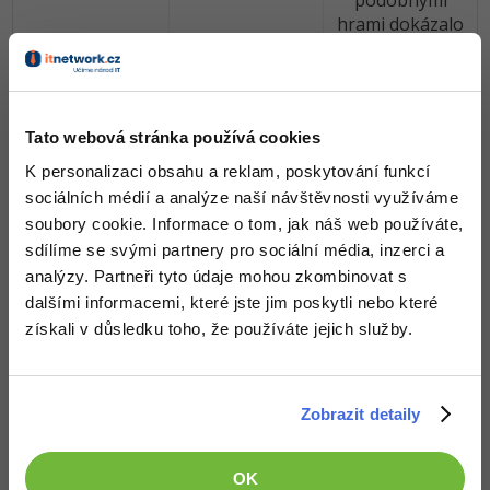
podobnými
hrami dokázalo
pořádně
zaujmout.
Možná kdyby to
mělo nějaký
Tato webová stránka používá cookies
vtipný koncept
jako třeba alá
K personalizaci obsahu a reklam, poskytování funkcí
Angry birds
sociálních médií a analýze naší návštěvnosti využíváme
nebo nějaký
soubory cookie. Informace o tom, jak náš web používáte,
příběh na
sdílíme se svými partnery pro sociální média, inzerci a
pozadí.
analýzy. Partneři tyto údaje mohou zkombinovat s
dalšími informacemi, které jste jim poskytli nebo které
získali v důsledku toho, že používáte jejich služby.
Galerie
Zobrazit detaily
OK