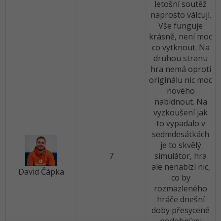
letošní soutěž
naprosto válcují.
Vše funguje
krásně, není moc
co vytknout. Na
druhou stranu
hra nemá oproti
originálu nic moc
nového
nabídnout. Na
vyzkoušení jak
to vypadalo v
sedmdesátkách
je to skvělý
7
simulátor, hra
ale nenabízí nic,
David Čápka
co by
rozmazleného
hráče dnešní
doby přesycené