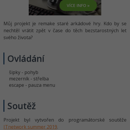
-80%
Vývojář mobilních aplikací
Python
VÍCE INFO »
HTML5, CSS3, Bootstrap, SEO
PHP
-80%
Specialista na AI a bigdata
JavaScript
Můj projekt je remake staré arkádové hry. Kdo by se
SQL a databáze
JavaScript
-80%
nechtěl vrátit zpět v čase do těch bezstarostných let
C# Game developer
PHP
svého života?
Testování a verzování
Python
-80%
Webdesigner
C++
UML a návrhové vzory
HTML / CSS
Ovládání
-80%
Tester
Swift
React
UML a návrhové vzory
-80%
šipky - pohyb
Systémový administrátor
Kotlin
mezerník - střelba
Spring
MySQL/MariaDB
-80%
escape - pauza menu
Grafik / UX/UI návrhář
C
ASP.NET MVC
MS-SQL
3D grafik
VB.NET
Soutěž
Django
SQLite
Projektový manažer
SQL
Projekt byl vytvořen do programátorské soutěže
Best practices
-80%
ITnetwork summer 2019
.
Databázový analytik
Návrh SW