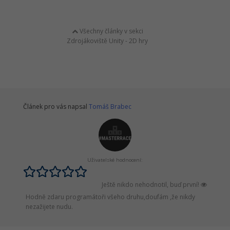
Všechny články v sekci
Zdrojákoviště Unity - 2D hry
Článek pro vás napsal
Tomáš Brabec
Uživatelské hodnocení:
Ještě nikdo nehodnotil, buď první!
Hodně zdaru programátoři všeho druhu,doufám ,že nikdy
nezažijete nudu.