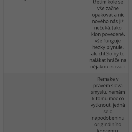
třetím kole se
-30%
Kariéra
-80%
Marketing
Adobe Illustrator
vše začne
opakovat a nic
Pro firmy
-30%
WordPress
Adobe Lightroom
nového nás již
nečeká. Jako
-30%
-15%
SEO
klon povedené,
Adobe XD
vše funguje
-25%
UX
hezky plynule,
Adobe InDesign
ale chtělo by to
nalákat hráče na
Business
Adobe After Effects
nějakou inovaci.
-25%
-80%
Kryptoměny
Blender
Remake v
pravém slova
-30%
Copywriting
Inkscape
smyslu, nemám
k tomu moc co
-80%
-80%
MS Office
Fotografování
vytknout, jedná
se o
Google Dokumenty
Video
napodobeninu
originálního
Time management
konceptu,
Ostatní