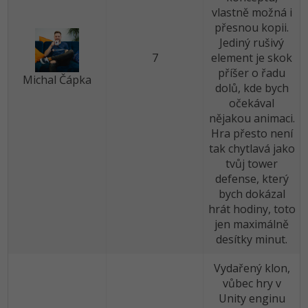
vlastně možná i
přesnou kopii.
Windows
Fórum
Jediný rušivý
7
element je skok
Linux
příšer o řadu
Michal Čápka
dolů, kde bych
Sítě
očekával
nějakou animaci.
Kybernetická bezpečnost
Hra přesto není
tak chytlavá jako
Elektronický podpis
tvůj tower
defense, který
Fórum
bych dokázal
hrát hodiny, toto
jen maximálně
desítky minut.
Vydařený klon,
vůbec hry v
Unity enginu