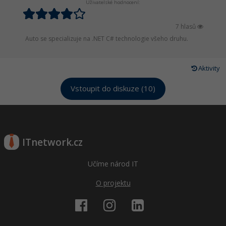
Uživatelské hodnocení:
Windows
Fórum
7 hlasů
Auto se specializuje na .NET C# technologie všeho druhu.
Linux
Sítě
Aktivity
Vstoupit do diskuze (10)
Kybernetická bezpečnost
Elektronický podpis
Fórum
ITnetwork.cz
Učíme národ IT
O projektu