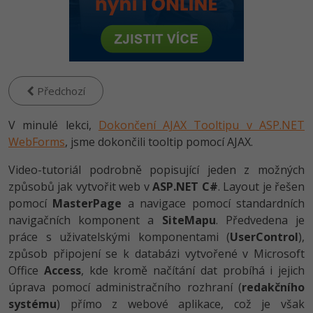
-80%
Vývojář mobilních aplikací
Python
HTML5, CSS3, Bootstrap, SEO
PHP
-80%
Specialista na AI a bigdata
JavaScript
SQL a databáze
JavaScript
-80%
C# Game developer
PHP
Testování a verzování
Předchozí
Python
-80%
Webdesigner
C++
V minulé lekci,
UML a návrhové vzory
Dokončení AJAX Tooltipu v ASP.NET
HTML / CSS
-80%
WebForms
, jsme dokončili tooltip pomocí AJAX.
Tester
Swift
React
UML a návrhové vzory
Video-tutoriál podrobně popisující jeden z možných
-80%
Systémový administrátor
Kotlin
způsobů jak vytvořit web v
ASP.NET C#
. Layout je řešen
Spring
MySQL/MariaDB
pomocí
MasterPage
a navigace pomocí standardních
-80%
Grafik / UX/UI návrhář
C
navigačních komponent a
SiteMapu
. Předvedena je
ASP.NET MVC
MS-SQL
práce s uživatelskými komponentami (
UserControl
),
3D grafik
VB.NET
způsob připojení se k databázi vytvořené v Microsoft
Django
SQLite
Office
Access
, kde kromě načítání dat probíhá i jejich
Projektový manažer
SQL
úprava pomocí administračního rozhraní (
redakčního
Best practices
-80%
systému
) přímo z webové aplikace, což je však
Databázový analytik
Návrh SW