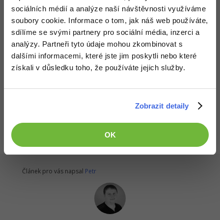
-30%
Kariéra
-80%
Marketing
sociálních médií a analýze naší návštěvnosti využíváme
Adobe Illustrator
soubory cookie. Informace o tom, jak náš web používáte,
Pro firmy
-30%
WordPress
sdílíme se svými partnery pro sociální média, inzerci a
Adobe Lightroom
analýzy. Partneři tyto údaje mohou zkombinovat s
-30%
-15%
SEO
dalšími informacemi, které jste jim poskytli nebo které
Adobe XD
Předchozí článek
získali v důsledku toho, že používáte jejich služby.
Dokončení AJAX Tooltipu v ASP.NET WebForms
-25%
UX
Adobe InDesign
Všechny články v sekci
Business
Adobe After Effects
Zobrazit detaily
ASP.NET Web Forms - Webové aplikace v C#
-25%
-80%
Kryptoměny
Blender
OK
-30%
Copywriting
Inkscape
-80%
-80%
MS Office
Článek pro vás napsal
Petr
Fotografování
Google Dokumenty
Video
Time management
Ostatní