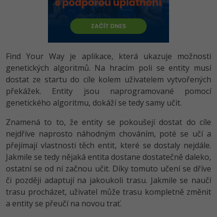
-80%
Vývojář mobilních aplikací
Python
HTML5, CSS3, Bootstrap, SEO
PHP
-80%
Specialista na AI a bigdata
JavaScript
SQL a databáze
JavaScript
-80%
C# Game developer
PHP
Find Your Way je aplikace, která ukazuje možnosti
Testování a verzování
Python
genetických algoritmů. Na hracím poli se entity musí
-80%
Webdesigner
C++
dostat ze startu do cíle kolem uživatelem vytvořených
UML a návrhové vzory
HTML / CSS
překážek. Entity jsou naprogramované pomocí
-80%
Tester
Swift
genetického algoritmu, dokáží se tedy samy učit.
React
UML a návrhové vzory
-80%
Systémový administrátor
Znamená to to, že entity se pokoušejí dostat do cíle
Kotlin
Spring
nejdříve naprosto náhodným chováním, poté se učí a
MySQL/MariaDB
-80%
Grafik / UX/UI návrhář
přejímají vlastnosti těch entit, které se dostaly nejdále.
C
ASP.NET MVC
Jakmile se tedy nějaká entita dostane dostatečně daleko,
MS-SQL
3D grafik
ostatní se od ní začnou učit. Díky tomuto učení se dříve
VB.NET
Django
SQLite
či později adaptují na jakoukoli trasu. Jakmile se naučí
Projektový manažer
SQL
trasu procházet, uživatel může trasu kompletně změnit
Best practices
a entity se přeučí na novou trať.
-80%
Databázový analytik
Návrh SW