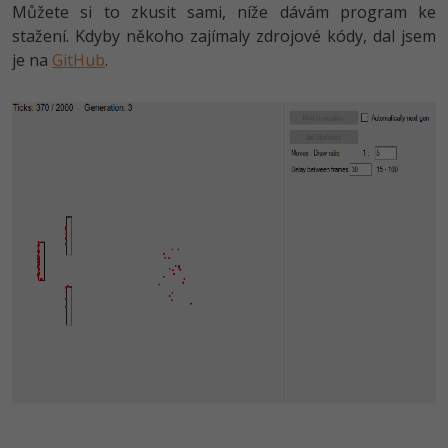
Můžete si to zkusit sami, níže dávám program ke
-41%
stažení. Kdyby někoho zajímaly zdrojové kódy, dal jsem
Copywriter
Algoritmy
je na
GitHub
.
-10%
WordPress specialista
Umělá inteligence (AI)
SEO specialista
Pro děti
Více
Fórum
Kurzy e-commerce
Testování softwaru
Kurzy designu
-80%
Datová analýza
HTML/CSS
Příběhy absolventů
-80%
Digitální gramotnost
Blog
Photoshop