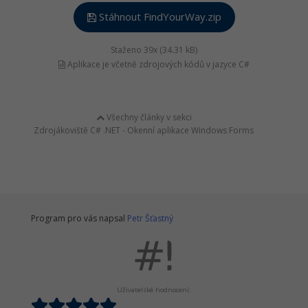
Stáhnout FindYourWay.zip
Staženo 39x (34.31 kB)
Aplikace je včetně zdrojových kódů v jazyce C#
Všechny články v sekci
Zdrojákoviště C# .NET - Okenní aplikace Windows Forms
Program pro vás napsal
Petr Šťastný
Uživatelské hodnocení: