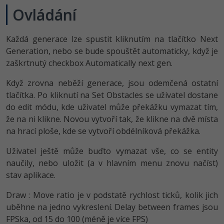
-30%
Kariéra
-80%
Marketing
Ovládání
Adobe Illustrator
Pro firmy
-30%
WordPress
Adobe Lightroom
Každá generace lze spustit kliknutím na tlačítko Next
Generation, nebo se bude spouštět automaticky, když je
-30%
-15%
SEO
Adobe XD
zaškrtnutý checkbox Automatically next gen.
-25%
UX
Adobe InDesign
Když zrovna neběží generace, jsou odemčená ostatní
tlačítka. Po kliknutí na Set Obstacles se uživatel dostane
Business
Adobe After Effects
do edit módu, kde uživatel může překážku vymazat tím,
že na ni klikne. Novou vytvoří tak, že klikne na dvě místa
-25%
-80%
Kryptoměny
Blender
na hrací ploše, kde se vytvoří obdélníková překážka.
-30%
Copywriting
Uživatel ještě může buďto vymazat vše, co se entity
Inkscape
naučily, nebo uložit (a v hlavním menu znovu načíst)
-80%
-80%
MS Office
stav aplikace.
Fotografování
Draw : Move ratio je v podstatě rychlost ticků, kolik jich
Google Dokumenty
Video
uběhne na jedno vykreslení. Delay between frames jsou
FPSka, od 15 do 100 (méně je více FPS)
Time management
Ostatní