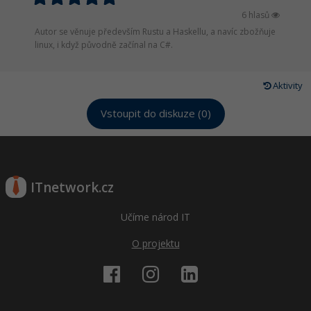
6 hlasů
Autor se věnuje především Rustu a Haskellu, a navíc zbožňuje
linux, i když původně začínal na C#.
Aktivity
Vstoupit do diskuze (0)
ITnetwork.cz
Učíme národ IT
O projektu