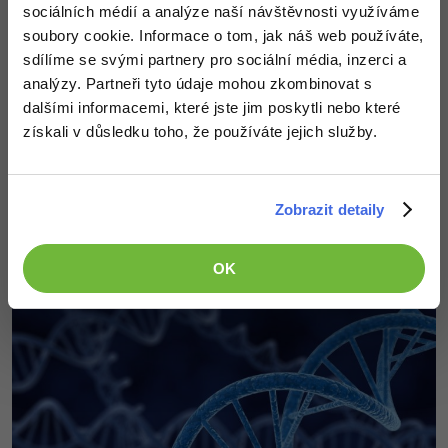
sociálních médií a analýze naší návštěvnosti využíváme
číslo X, a to od 1 do (délka genomu - 1). Nový potomek
soubory cookie. Informace o tom, jak náš web používáte,
bude mít X genů od prvního rodiče, zbytek od druhého.
sdílíme se svými partnery pro sociální média, inzerci a
U každé přenesené části genomu je šance X% na mutaci,
analýzy. Partneři tyto údaje mohou zkombinovat s
tedy na nahrazení genu náhodným.
dalšími informacemi, které jste jim poskytli nebo které
Tímto způsobem se entity vyvíjí a samostatně se učí.
získali v důsledku toho, že používáte jejich služby.
Nezapomeňte si stáhnout program a vyzkoušet si to
Zobrazit detaily
Galerie
OK