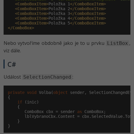
<ComboBoxItem>
Položka 1
</ComboBoxItem>
<ComboBoxItem>
Položka 2
</ComboBoxItem>
<ComboBoxItem>
Položka 3
</ComboBoxItem>
<ComboBoxItem>
Položka 4
</ComboBoxItem>
<ComboBoxItem>
Položka 5
</ComboBoxItem>
</ComboBox>
Nebo vytvoříme obdobně jako je to u prvku
,
ListBox
viz dále.
C#
Událost
:
SelectionChanged
private
void
 Volba(
object
 sender, SelectionChangedEve
{

if
 (inic)

    {

       ComboBox cbx = sender 
as
 ComboBox;

       lblVybranoCbx.Content = cbx.SelectedValue.ToSt
    }

}