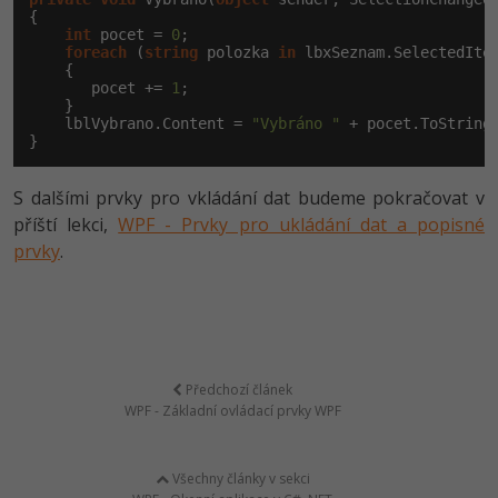
{

int
 pocet = 
0
;

foreach
 (
string
 polozka 
in
 lbxSeznam.SelectedItem
    {

       pocet += 
1
;

    }

    lblVybrano.Content = 
"Vybráno "
 + pocet.ToString
}
S dalšími prvky pro vkládání dat budeme pokračovat v
příští lekci,
WPF - Prvky pro ukládání dat a popisné
prvky
.
Předchozí článek
WPF - Základní ovládací prvky WPF
Všechny články v sekci