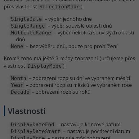
-30%
Kariéra
-80%
Marketing
přes vlastnost
):
Adobe Illustrator
SelectionMode
Pro firmy
– výběr jednoho dne
-30%
SingleDate
WordPress
Adobe Lightroom
– výběr souvislé oblasti dnů
SingleRange
-30%
– výběr několika souvislých oblastí
MultipleRange
-15%
SEO
Adobe XD
dnů
– bez výběru dnů, pouze pro prohlížení
None
-25%
UX
Adobe InDesign
Kromě toho má ještě 3 módy zobrazení (určujeme přes
Business
Adobe After Effects
vlastnost
):
DisplayMode
-25%
-80%
– zobrazení rozpisu dní ve vybraném měsíci
Month
Kryptoměny
Blender
– zobrazení rozpisu měsíců ve vybraném roce
Year
-30%
– zobrazení rozpisu roků
Decade
Copywriting
Inkscape
-80%
-80%
MS Office
Vlastnosti
Fotografování
Google Dokumenty
Video
– nastavuje koncové datum
DisplayDateEnd
– nastavuje počáteční datum
DisplayDateStart
Time management
– nastavuje mód zobrazení
Ostatní
DisplayMode