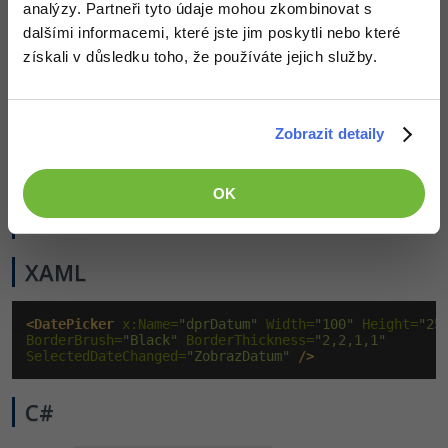
analýzy. Partneři tyto údaje mohou zkombinovat s
jaký je dnes den (
nebo
)
true
false
– nastavuje nebo vrací vybraný den
dalšími informacemi, které jste jim poskytli nebo které
SelectedDate
získali v důsledku toho, že používáte jejich služby.
Události
Zobrazit detaily
– při změně datumu spustí
SelectedDateChanged
přiřazenou metodu
OK
Příklad
XAML
<DatePicker
 x:Name=
"dprDatum"
 Width=
"100"
 Height=
"25
BorderBrush=
"Black"
 BorderThickness=
"2,2,1,1"
SelectedDateChanged=
"ZobrazDatum"
/>
C#