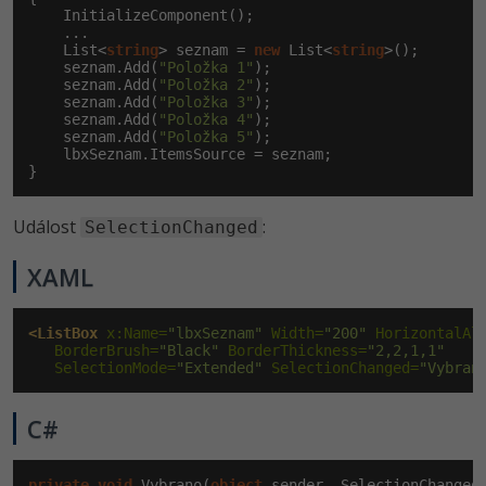
    InitializeComponent();

    ...

    List<
string
> seznam = 
new
 List<
string
>();

    seznam.Add(
"Položka 1"
);

    seznam.Add(
"Položka 2"
);

    seznam.Add(
"Položka 3"
);

    seznam.Add(
"Položka 4"
);

    seznam.Add(
"Položka 5"
);

    lbxSeznam.ItemsSource = seznam;

}
Událost
:
SelectionChanged
XAML
<ListBox
 x:Name=
"lbxSeznam"
 Width=
"200"
 HorizontalAl
   BorderBrush=
"Black"
 BorderThickness=
"2,2,1,1"
   SelectionMode=
"Extended"
 SelectionChanged=
"Vybran
C#
private
void
 Vybrano(
object
 sender, SelectionChangedE