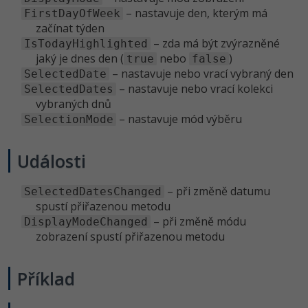
– nastavuje den, kterým má
FirstDayOfWeek
začínat týden
Windows
Fórum
– zda má být zvýrazněné
IsTodayHighlighted
jaký je dnes den (
nebo
)
true
false
Linux
– nastavuje nebo vrací vybraný den
SelectedDate
– nastavuje nebo vrací kolekci
SelectedDates
Sítě
vybraných dnů
– nastavuje mód výběru
SelectionMode
Kybernetická bezpečnost
Události
Elektronický podpis
Fórum
– při změně datumu
SelectedDatesChanged
spustí přiřazenou metodu
– při změně módu
DisplayModeChanged
zobrazení spustí přiřazenou metodu
Příklad