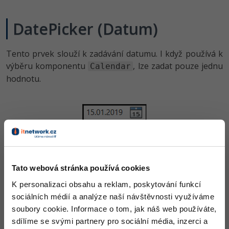
DatePicker (Datum)
Tento prvek slouží k zadávání datumu. I když používá k
výběru komponentu
, lze zadat pouze jednu
Calendar
hodnotu.
Vlastnosti
Tato webová stránka používá cookies
– nastavuje koncové datum
DisplayDateEnd
K personalizaci obsahu a reklam, poskytování funkcí
– nastavuje počáteční datum
DisplayDateStart
sociálních médií a analýze naší návštěvnosti využíváme
– nastavuje den, kterým má
FirstDayOfWeek
soubory cookie. Informace o tom, jak náš web používáte,
začínat týden
sdílíme se svými partnery pro sociální média, inzerci a
– zda má být zvýrazněné
IsTodayHighlighted