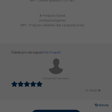
WPF - Okenní aplikace v C# .NET
Přeskočit článek
(nedoporučujeme)
WPF - Prvky pro ukládání dat a popisné prvky
Článek pro vás napsal
Petr Pospíšil
Uživatelské hodnocení:
21 hlasů
Aktivity