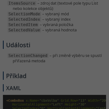
– zdroj dat (textové pole typu List
ItemsSource
nebo kolekce objektů)
– vybraný mód
SelectionMode
– vybraný index
SelectedIndex
– vybraná položka
SelectedItem
– vybraná hodnota
SelectedValue
Události
– při změně výběru se spustí
SelectionChanged
přiřazená metoda
Příklad
XAML
<ComboBox
 x:Name=
"cbxVolba"
 Grid.Row=
"13"
 Width=
"200
   HorizontalAlignment=
"Left"
 Height=
"30"
   SelectedIndex=
"0"
 VerticalContentAlignment=
"Cente