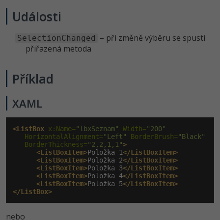
Události
– při změně výběru se spustí
SelectionChanged
přiřazená metoda
Příklad
XAML
<ListBox
 x:Name=
"lbxSeznam"
 Width=
"200"
   HorizontalAlignment=
"Left"
 BorderBrush=
"Black"
   BorderThickness=
"2,2,1,1"
>
<ListBoxItem>
Položka 1
</ListBoxItem>
<ListBoxItem>
Položka 2
</ListBoxItem>
<ListBoxItem>
Položka 3
</ListBoxItem>
<ListBoxItem>
Položka 4
</ListBoxItem>
<ListBoxItem>
Položka 5
</ListBoxItem>
</ListBox>
nebo