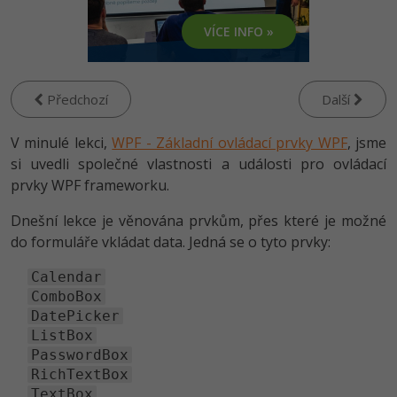
-80%
Vývojář mobilních aplikací
Python
VÍCE INFO »
HTML5, CSS3, Bootstrap, SEO
PHP
-80%
Specialista na AI a bigdata
JavaScript
SQL a databáze
JavaScript
-80%
C# Game developer
PHP
Předchozí
Další
Testování a verzování
Python
-80%
Webdesigner
C++
V minulé lekci,
WPF - Základní ovládací prvky WPF
, jsme
UML a návrhové vzory
HTML / CSS
si uvedli společné vlastnosti a události pro ovládací
-80%
Tester
Swift
prvky WPF frameworku.
React
UML a návrhové vzory
-80%
Dnešní lekce je věnována prvkům, přes které je možné
Systémový administrátor
Kotlin
do formuláře vkládat data. Jedná se o tyto prvky:
Spring
MySQL/MariaDB
-80%
Grafik / UX/UI návrhář
C
Calendar
ASP.NET MVC
MS-SQL
ComboBox
3D grafik
VB.NET
DatePicker
Django
SQLite
ListBox
Projektový manažer
SQL
PasswordBox
Best practices
RichTextBox
-80%
Databázový analytik
Návrh SW
TextBox