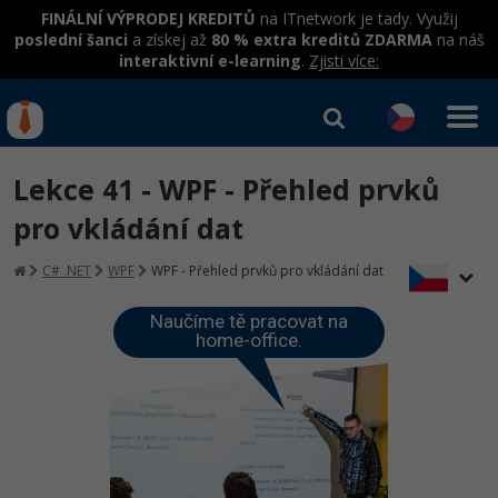
FINÁLNÍ VÝPRODEJ KREDITŮ
na ITnetwork je tady. Využij
poslední šanci
a získej až
80 % extra kreditů ZDARMA
na náš
interaktivní e-learning
.
Zjisti více:
IT kurzy
Od
0 Kč
Lekce 41 - WPF - Přehled prvků
Přihlásit se
|
Registrovat
IT e-learning
Rekvalifikace a kurzy
pro vkládání dat
hrazené úřadem práce
Kurzy IT profesí
C# .NET
WPF
WPF - Přehled prvků pro vkládání dat
Workshopy zdarma
Junior programátor
Kurzy programování
Naučíme tě pracovat na
Umělá inteligence v praxi
Školení
home-office.
Programátor WWW aplikací
Jak začít?
Datová analýza v praxi
Základy programování
Školení dle technologií
-80%
Senior programátor
Java
Objektové programování - OOP
C# .NET
-80%
Front-end developer
C#.NET
Umělá inteligence
Java