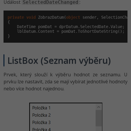
Událost
:
SelectedDateChanged
private
void
 ZobrazDatum(
object
 sender, SelectionChan
{

    DateTime pomDat = dprDatum.SelectedDate.Value;

    lblDatum.Content = pomDat.ToShortDateString();

}
ListBox (Seznam výběru)
Prvek, který slouží k výběru hodnot ze seznamu. U
prvku lze nastavit, zda se mají vybírat jednotlivé hodnoty
nebo více hodnot najednou.