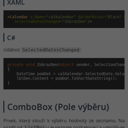
XAML
<Calendar
 x:Name=
"calKalendar"
 BorderBrush=
"Black"
 B
   SelectedDatesChanged=
"ZobrazDen"
/>
C#
Událost
:
SelectedDatesChanged
private
void
 ZobrazDen(
object
 sender, SelectionChange
{

    DateTime pomDat = calKalendar.SelectedDate.Value;
    lblDen.Content = pomDat.ToShortDateString();

}
ComboBox (Pole výběru)
Prvek, který slouží k výběru hodnoty ze seznamu. Na
rozdíl od
u je seznam rozbalovací a umožňuje
ListBox