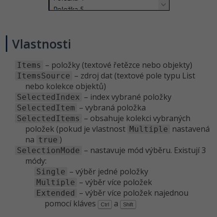
Vlastnosti
– položky (textové řetězce nebo objekty)
Items
– zdroj dat (textové pole typu List
ItemsSource
nebo kolekce objektů)
– index vybrané položky
SelectedIndex
– vybraná položka
SelectedItem
– obsahuje kolekci vybraných
SelectedItems
položek (pokud je vlastnost
nastavená
Multiple
na
)
true
– nastavuje mód výběru. Existují 3
SelectionMode
módy:
– výběr jedné položky
Single
– výběr více položek
Multiple
– výběr více položek najednou
Extended
pomocí kláves
a
Ctrl
Shift