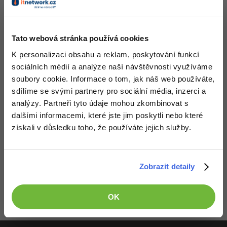
-41%
Nejnovější komentáře jsou na konci poslední stránky.
Copywriter
Algoritmy
Tato webová stránka používá cookies
-10%
WordPress specialista
Umělá inteligence (AI)
K personalizaci obsahu a reklam, poskytování funkcí
SEO specialista
sociálních médií a analýze naší návštěvnosti využíváme
Pro děti
soubory cookie. Informace o tom, jak náš web používáte,
sdílíme se svými partnery pro sociální média, inzerci a
Více
analýzy. Partneři tyto údaje mohou zkombinovat s
Fórum
dalšími informacemi, které jste jim poskytli nebo které
získali v důsledku toho, že používáte jejich služby.
Kurzy e-commerce
Děláme co je v našich silách, aby byly zdejší diskuze co
Testování softwaru
Zobrazit detaily
nejkvalitnější. Proto do nich také mohou přispívat pouze
Kurzy designu
registrovaní členové. Pro zapojení do diskuze se
přihlas
.
-80%
Pokud ještě nemáš účet,
Datová analýza
zaregistruj se
, je to zdarma.
HTML/CSS
Příběhy absolventů
OK
Zobrazeno 1 zpráv z 21.
-80%
Digitální gramotnost
Blog
Photoshop