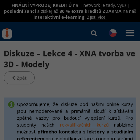
FINÁLNÍ VÝPRODEJ KREDITŮ
na ITnetwork je tady. Využij
poslední šanci
a získej až
80 % extra kreditů ZDARMA
na náš
interaktivní e-learning
.
Zjisti více:
IT kurzy
Od
0 Kč
Diskuze – Lekce 4 - XNA tvorba ve
Přihlásit se
|
Registrovat
IT e-learning
Rekvalifikace a kurzy
3D - Modely
hrazené úřadem práce
Kurzy IT profesí
Zpět
Workshopy zdarma
Junior programátor
Kurzy programování
Umělá inteligence v praxi
Školení
Programátor WWW aplikací
Jak začít?
Upozorňujeme, že diskuze pod našimi online kurzy
Datová analýza v praxi
Základy programování
jsou nemoderované a primárně slouží k získávání
Školení dle technologií
-80%
Senior programátor
Java
zpětné vazby pro budoucí vylepšení kurzů. Pro
Objektové programování - OOP
C# .NET
studenty našich
rekvalifikačních kurzů
nabízíme
-80%
Front-end developer
C#.NET
možnost
přímého kontaktu s lektory a studijním
Umělá inteligence
Java
referentem
pro osobní konzultace a podporu v rámci