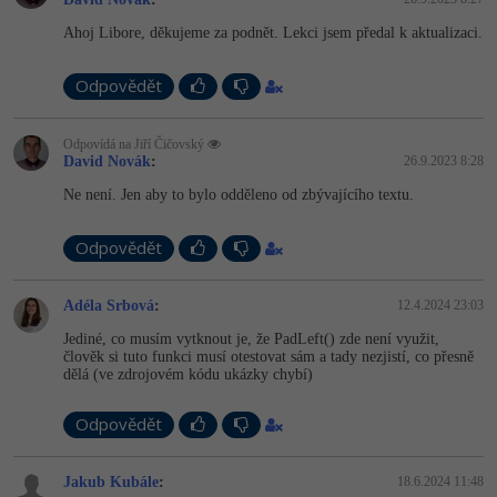
-41%
Ahoj Libore, děkujeme za podnět. Lekci jsem předal k aktualizaci.
Copywriter
Algoritmy
-10%
Odpovědět
WordPress specialista
Umělá inteligence (AI)
SEO specialista
Odpovídá na Jiří Čičovský
Pro děti
David Novák
:
26.9.2023 8:28
Ne není. Jen aby to bylo odděleno od zbývajícího textu.
Více
Odpovědět
Fórum
Adéla Srbová
:
12.4.2024 23:03
Kurzy e-commerce
Jediné, co musím vytknout je, že PadLeft() zde není využit,
člověk si tuto funkci musí otestovat sám a tady nezjistí, co přesně
Testování softwaru
Kurzy designu
dělá (ve zdrojovém kódu ukázky chybí)
-80%
Datová analýza
HTML/CSS
Příběhy absolventů
Odpovědět
-80%
Digitální gramotnost
Blog
Photoshop
Jakub Kubále
:
18.6.2024 11:48