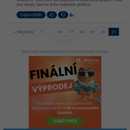
jsou detaily které je třeba studentům přidávat.
Odpovědět
« Nejstarší
1
…
16
17
18
19
20
21
Nejnovější »
Nejnovější komentáře jsou na konci poslední stránky.