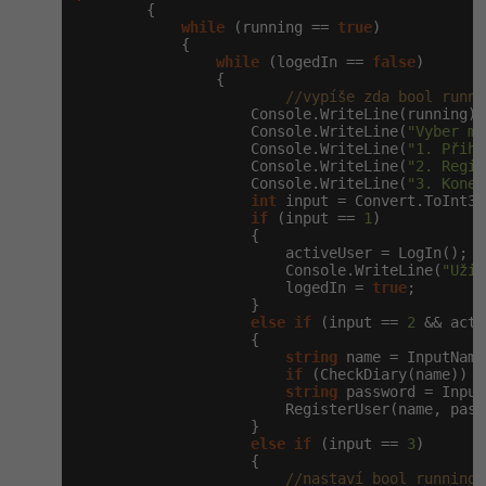
        {

while
 (running == 
true
)

Windows
            {

Fórum
while
 (logedIn == 
false
)

                {

Linux
//vypíše zda bool runni
                    Console.WriteLine(running);

                    Console.WriteLine(
"Vyber mo
Sítě
                    Console.WriteLine(
"1. Přihl
                    Console.WriteLine(
"2. Regis
                    Console.WriteLine(
"3. Konec
Kybernetická bezpečnost
int
 input = Convert.ToInt32
if
 (input == 
1
)

                    {

Elektronický podpis
                        activeUser = LogIn();

                        Console.WriteLine(
"Uživ
                        logedIn = 
true
;

Fórum
                    }

else
if
 (input == 
2
 && acti
                    {

string
 name = InputName
if
 (CheckDiary(name)) ;

string
 password = Input
                        RegisterUser(name, passw
                    }

else
if
 (input == 
3
)

                    {

//nastaví bool running 