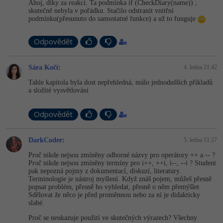
Ahoj, díky za reakci. Ta podmínka if (CheckDiary(name)) ;
skutečně nebyla v pořádku. Stačilo odstranit vnitřní
podmínku(přesunuto do samostatné funkce) a už to funguje
Odpovědět
Sára Kočí
:
4. ledna 21:42
Tahle kapitola byla dost nepřehledná, málo jednodušších příkladů
a složité vysvětlování
Odpovědět
DarkCoder
:
5. ledna 11:27
Proč nikde nejsou zmíněny odborné názvy pro operátory ++ a -- ?
Proč nikde nejsou zmíněny termíny pro i++, ++i, i--, --i ? Student
pak nepozná pojmy z dokumentací, diskuzí, literatury.
Terminologie je nástroj myšlení. Když znáš pojem, můžeš přesně
popsat problém, přesně ho vyhledat, přesně o něm přemýšlet.
Sdělovat že něco je před proměnnou nebo za ní je didakticky
slabé.
Proč se neukazuje použití ve skutečných výrazech? Všechny