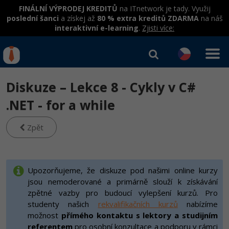
FINÁLNÍ VÝPRODEJ KREDITŮ
na ITnetwork je tady. Využij
poslední šanci
a získej až
80 % extra kreditů ZDARMA
na náš
interaktivní e-learning
.
Zjisti více:
IT kurzy
Od
0 Kč
Diskuze – Lekce 8 - Cykly v C#
Přihlásit se
|
Registrovat
IT e-learning
Rekvalifikace a kurzy
.NET - for a while
hrazené úřadem práce
Kurzy IT profesí
Zpět
Workshopy zdarma
Junior programátor
Kurzy programování
Umělá inteligence v praxi
Školení
Programátor WWW aplikací
Jak začít?
Upozorňujeme, že diskuze pod našimi online kurzy
Datová analýza v praxi
Základy programování
jsou nemoderované a primárně slouží k získávání
Školení dle technologií
-80%
Senior programátor
Java
zpětné vazby pro budoucí vylepšení kurzů. Pro
Objektové programování - OOP
C# .NET
studenty našich
rekvalifikačních kurzů
nabízíme
-80%
Front-end developer
C#.NET
možnost
přímého kontaktu s lektory a studijním
Umělá inteligence
Java
referentem
pro osobní konzultace a podporu v rámci