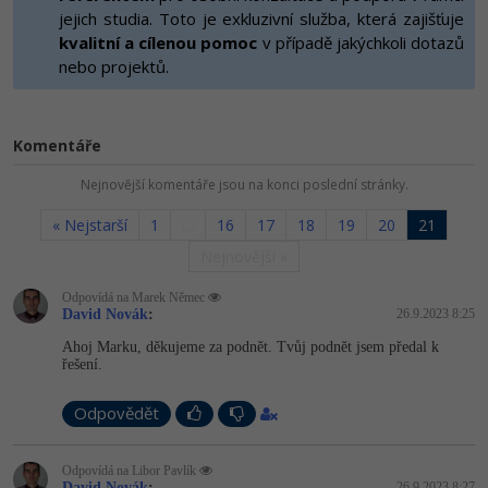
-80%
Vývojář mobilních aplikací
jejich studia. Toto je exkluzivní služba, která zajišťuje
Python
HTML5, CSS3, Bootstrap, SEO
kvalitní a cílenou pomoc
v případě jakýchkoli dotazů
PHP
-80%
nebo projektů.
Specialista na AI a bigdata
JavaScript
SQL a databáze
JavaScript
-80%
C# Game developer
PHP
Testování a verzování
Komentáře
Python
-80%
Webdesigner
C++
Nejnovější komentáře jsou na konci poslední stránky.
UML a návrhové vzory
HTML / CSS
-80%
Tester
Swift
« Nejstarší
1
…
16
17
18
19
20
21
React
UML a návrhové vzory
Nejnovější »
-80%
Systémový administrátor
Kotlin
Spring
Odpovídá na Marek Němec
MySQL/MariaDB
David Novák
:
26.9.2023 8:25
-80%
Grafik / UX/UI návrhář
C
ASP.NET MVC
Ahoj Marku, děkujeme za podnět. Tvůj podnět jsem předal k
MS-SQL
řešení.
3D grafik
VB.NET
Django
SQLite
Odpovědět
Projektový manažer
SQL
Best practices
-80%
Odpovídá na Libor Pavlík
Databázový analytik
Návrh SW
David Novák
:
26.9.2023 8:27