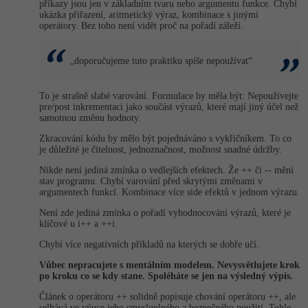
příkazy jsou jen v základním tvaru nebo argumentu funkce. Chybí
ukázka přiřazení, aritmetický výraz, kombinace s jinými
operátory. Bez toho není vidět proč na pořadí záleží.
„doporučujeme tuto praktiku spíše nepoužívat“
To je strašně slabé varování. Formulace by měla být: Nepoužívejte
pre/post inkrementaci jako součást výrazů, které mají jiný účel než
samotnou změnu hodnoty.
Zkracování kódu by mělo být pojednáváno s vykřičníkem. To co
je důležité je čitelnost, jednoznačnost, možnost snadné údržby.
Nikde není jediná zmínka o vedlejších efektech. Že ++ či -- mění
stav programu. Chybí varování před skrytými změnami v
argumentech funkcí. Kombinace více side efektů v jednom výrazu.
Není zde jediná zmínka o pořadí vyhodnocování výrazů, které je
klíčové u i++ a ++i.
Chybí více negativních příkladů na kterých se dobře učí.
Vůbec nepracujete s mentálním modelem. Nevysvětlujete krok
po kroku co se kdy stane. Spoléháte se jen na výsledný výpis.
Článek o operátoru ++ solidně popisuje chování operátoru ++, ale
selhává ve výuce jeho smysluplného a bezpečného použití. Tohle