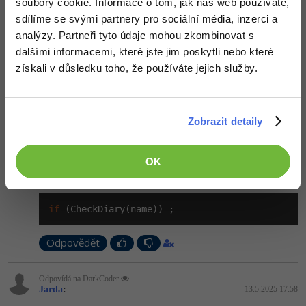
soubory cookie. Informace o tom, jak náš web používáte,
        }

sdílíme se svými partnery pro sociální média, inzerci a
    }
analýzy. Partneři tyto údaje mohou zkombinovat s
dalšími informacemi, které jste jim poskytli nebo které
získali v důsledku toho, že používáte jejich služby.
Odpovědět
Odpovídá na Jarda
DarkCoder
:
12.5.2025 20:00
Zobrazit detaily
Však si také ve vnitřním while cyklu a proměnnou logedIn, podle
které se cyklus řídí, neměníš. Následná iterace vnitřního while se
opět vyhodnotí jako true, což způsobí, že se cyklus opakuje.
OK
Jinak toto asi také nebude úplně v pořádku:
if
 (CheckDiary(name)) ;
Odpovědět
Odpovídá na DarkCoder
Jarda
:
13.5.2025 17:58