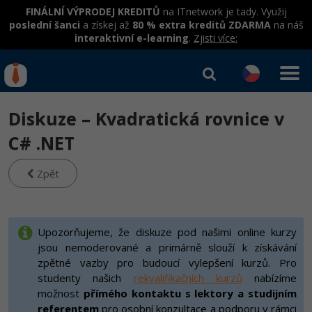
FINÁLNÍ VÝPRODEJ KREDITŮ
na ITnetwork je tady. Využij
poslední šanci
a získej až
80 % extra kreditů ZDARMA
na náš
interaktivní e-learning
.
Zjisti více:
IT kurzy
Od
0 Kč
Diskuze – Kvadratická rovnice v
Přihlásit se
|
Registrovat
IT e-learning
Rekvalifikace a kurzy
C# .NET
hrazené úřadem práce
Kurzy IT profesí
Zpět
Workshopy zdarma
Junior programátor
Kurzy programování
Umělá inteligence v praxi
Školení
Programátor WWW aplikací
Jak začít?
Upozorňujeme, že diskuze pod našimi online kurzy
Datová analýza v praxi
Základy programování
jsou nemoderované a primárně slouží k získávání
Školení dle technologií
-80%
Senior programátor
Java
zpětné vazby pro budoucí vylepšení kurzů. Pro
Objektové programování - OOP
C# .NET
studenty našich
rekvalifikačních kurzů
nabízíme
-80%
Front-end developer
C#.NET
možnost
přímého kontaktu s lektory a studijním
Umělá inteligence
Java
referentem
pro osobní konzultace a podporu v rámci