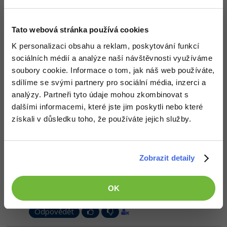
dobře.
-30%
Kariéra
-80%
Marketing
Adobe Illustrator
Odpovědět
Pro firmy
Tato webová stránka používá cookies
-30%
WordPress
Adobe Lightroom
K personalizaci obsahu a reklam, poskytování funkcí
Odpovídá na
-30%
Jan Vargovský
:
29.12.2013 13:53
-15%
SEO
sociálních médií a analýze naší návštěvnosti využíváme
Adobe XD
Někdo se zrovna naučil komplexní čísla ?
soubory cookie. Informace o tom, jak náš web používáte,
-25%
UX
Adobe InDesign
sdílíme se svými partnery pro sociální média, inzerci a
+1
Odpovědět
analýzy. Partneři tyto údaje mohou zkombinovat s
Business
Adobe After Effects
dalšími informacemi, které jste jim poskytli nebo které
získali v důsledku toho, že používáte jejich služby.
Alesh
:
18.3.2021 22:43
-25%
-80%
Kryptoměny
Blender
Zeptám se... Co je to za diagram? Já teď tady studuju lekce o
UML a nějak mi to nesedí s tím, co tam čtu.
Takhle mi to
-30%
přijde jako Activity diagram křížený se State Machine diagram.
Copywriting
Inkscape
Zobrazit detaily
Ten druhý diagram to jistě být nemůže a pokud je to ten první, tak
mi tam chybějí kosočtverce (rozhodnutí). Nebo jsem to
-80%
-80%
MS Office
nepochopil, to je taky možnost.
Fotografování
OK
Editováno
Google Dokumenty
Video
Odpovědět
Time management
Ostatní