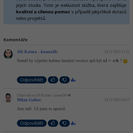
-80%
Vývojář mobilních aplikací
jejich studia. Toto je exkluzivní služba, která zajišťuje
Python
HTML5, CSS3, Bootstrap, SEO
kvalitní a cílenou pomoc
v případě jakýchkoli dotazů
PHP
-80%
nebo projektů.
Specialista na AI a bigdata
JavaScript
SQL a databáze
JavaScript
-80%
C# Game developer
PHP
Testování a verzování
Komentáře
Python
-80%
Webdesigner
C++
Jiří Košata - kosata50
:
24.12.2013 15:22
UML a návrhové vzory
HTML / CSS
-80%
Tester
Swift
Neměl by výpočet kořenu lineární rovnice spíš být
x1 = -c/b
?
React
UML a návrhové vzory
-80%
Systémový administrátor
Kotlin
Odpovědět
Spring
MySQL/MariaDB
-80%
Grafik / UX/UI návrhář
C
ASP.NET MVC
MS-SQL
Odpovídá na Jiří Košata - kosata50
Milan Gallas
:
24.12.2013 16:17
3D grafik
VB.NET
Django
Ano měl. Už jsem to opravil.
SQLite
Projektový manažer
SQL
Best practices
Odpovědět
-80%
Databázový analytik
Návrh SW