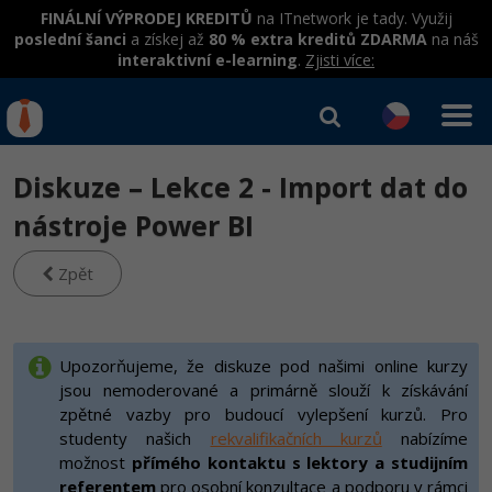
FINÁLNÍ VÝPRODEJ KREDITŮ
na ITnetwork je tady. Využij
poslední šanci
a získej až
80 % extra kreditů ZDARMA
na náš
interaktivní e-learning
.
Zjisti více:
IT kurzy
Od
0 Kč
Diskuze – Lekce 2 - Import dat do
Přihlásit se
|
Registrovat
IT e-learning
Rekvalifikace a kurzy
nástroje Power BI
hrazené úřadem práce
Kurzy IT profesí
Zpět
Workshopy zdarma
Junior programátor
Kurzy programování
Umělá inteligence v praxi
Školení
Programátor WWW aplikací
Jak začít?
Upozorňujeme, že diskuze pod našimi online kurzy
Kurzy e-commerce
Datová analýza v praxi
Základy programování
jsou nemoderované a primárně slouží k získávání
Školení dle technologií
-80%
Senior programátor
Java
Testování softwaru
zpětné vazby pro budoucí vylepšení kurzů. Pro
Objektové programování - OOP
C# .NET
studenty našich
rekvalifikačních kurzů
nabízíme
-80%
Front-end developer
C#.NET
možnost
přímého kontaktu s lektory a studijním
Datová analýza
Umělá inteligence
Java
referentem
pro osobní konzultace a podporu v rámci