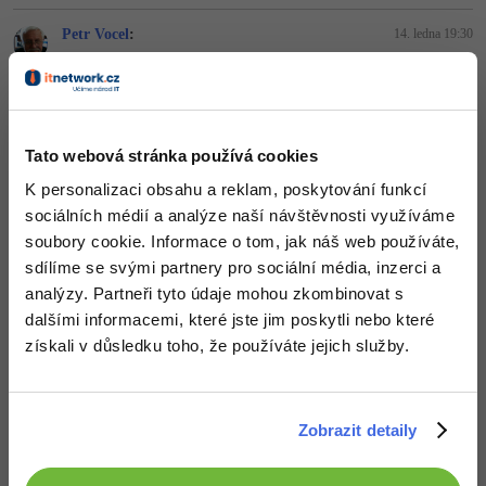
-41%
Petr Vocel
:
14. ledna 19:30
Copywriter
Algoritmy
Time management
Omlouvám se. Špatně jsem identifikoval tlačítko tabulka a pak už
-10%
jsem byl asi někde jinde a vidět data mi šlo pouze přes edit. Dnes
WordPress specialista
Umělá inteligence (AI)
Windows
když jsem to zkoušel, tak už to bylo jak má být. Díky za odpověď.
SEO specialista
Pro děti
Linux
Odpovědět
Tato webová stránka používá cookies
K personalizaci obsahu a reklam, poskytování funkcí
Více
Sítě
sociálních médií a analýze naší návštěvnosti využíváme
soubory cookie. Informace o tom, jak náš web používáte,
Fórum
Kybernetická bezpečnost
sdílíme se svými partnery pro sociální média, inzerci a
analýzy. Partneři tyto údaje mohou zkombinovat s
Elektronický podpis
dalšími informacemi, které jste jim poskytli nebo které
získali v důsledku toho, že používáte jejich služby.
Fórum
Kurzy designu
Zobrazit detaily
-80%
HTML/CSS
Příběhy absolventů