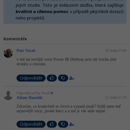
-80%
Vývojář mobilních aplikací
jejich studia. Toto je exkluzivní služba, která zajišťuje
Python
Digitální gramotnost
HTML5, CSS3, Bootstrap, SEO
kvalitní a cílenou pomoc
v případě jakýchkoli dotazů
PHP
-80%
-30%
nebo projektů.
Specialista na AI a bigdata
JavaScript
Marketing
SQL a databáze
JavaScript
-80%
C# Game developer
PHP
WordPress
Testování a verzování
Komentáře
Python
-80%
-30%
Webdesigner
C++
SEO
Petr Vocel
:
10. ledna 15:06
UML a návrhové vzory
HTML / CSS
-80%
Tester
Swift
v mé asi novější verzi Power BI Desktop jsou tak trochu jiné
UX
stránky a chování.
React
UML a návrhové vzory
-80%
Systémový administrátor
Kotlin
Business
Odpovědět
Spring
MySQL/MariaDB
-80%
-25%
Grafik / UX/UI návrhář
C
Kryptoměny
ASP.NET MVC
MS-SQL
Odpovídá na Petr Vocel
Adam Hamšík
:
13. ledna 15:29
-30%
3D grafik
VB.NET
Copywriting
Django
Zdravím, co konkrétně se chová a vypadá jinak? Stáhl jsem teď
SQLite
nejnovější verzi, prošel lekci a u mě je vše stále stejné.
-80%
Projektový manažer
SQL
MS Office
Best practices
Odpovědět
-80%
Databázový analytik
Návrh SW
Google Dokumenty