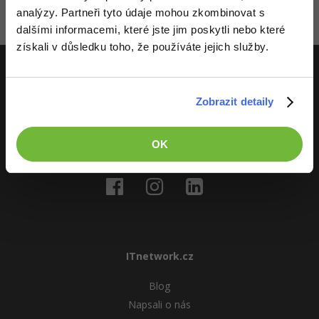
Video
analýzy. Partneři tyto údaje mohou zkombinovat s
-41%
Copywriter
Zatím nikdo nevložil komentář - buď první!
Algoritmy
dalšími informacemi, které jste jim poskytli nebo které
Time management
Ostatní
získali v důsledku toho, že používáte jejich služby.
-10%
WordPress specialista
Umělá inteligence (AI)
Windows
Fórum
SEO specialista
ITnetwork.cz
Pro děti
Linux
Zobrazit detaily
Učíme národ IT
Více
Sítě
OK
O projektu
Fórum
Kybernetická bezpečnost
Elektronický podpis
Fórum
ITnetwork.cz
Blog
Napsali o nás