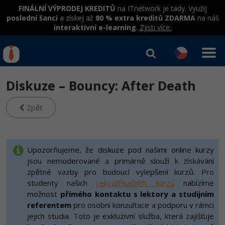
FINÁLNÍ VÝPRODEJ KREDITŮ
na ITnetwork je tady. Využij
poslední šanci
a získej až
80 % extra kreditů ZDARMA
na náš
interaktivní e-learning
.
Zjisti více:
IT kurzy
Od
0 Kč
Diskuze – Bouncy: After Death
Přihlásit se
|
Registrovat
IT e-learning
Rekvalifikace a kurzy
hrazené úřadem práce
Zpět
Příběhy absolventů
Kurzy IT profesí
Workshopy zdarma
Blog
Junior programátor
Kurzy programování
Umělá inteligence v praxi
Upozorňujeme, že diskuze pod našimi online kurzy
Školení
Kariéra
jsou nemoderované a primárně slouží k získávání
Programátor WWW aplikací
Jak začít?
Kurzy e-commerce
Datová analýza v praxi
zpětné vazby pro budoucí vylepšení kurzů. Pro
Základy programování
Pro firmy
Školení dle technologií
-80%
studenty našich
rekvalifikačních kurzů
nabízíme
Senior programátor
Java
Testování softwaru
možnost
přímého kontaktu s lektory a studijním
Kurzy designu
Objektové programování - OOP
C# .NET
referentem
pro osobní konzultace a podporu v rámci
-80%
Front-end developer
-80%
C#.NET
Datová analýza
HTML/CSS
jejich studia. Toto je exkluzivní služba, která zajišťuje
Umělá inteligence
Java