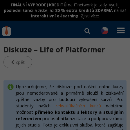
FINÁLNÍ VÝPRODEJ KREDITŮ
na ITnetwork je tady. Využij
poslední šanci
a získej až
80 % extra kreditů ZDARMA
na náš
interaktivní e-learning
.
Zjisti více:
IT kurzy
Od
0 Kč
Diskuze – Life of Platformer
Přihlásit se
|
Registrovat
IT e-learning
Rekvalifikace a kurzy
hrazené úřadem práce
Zpět
Příběhy absolventů
Kurzy IT profesí
Workshopy zdarma
Blog
Junior programátor
Kurzy programování
Umělá inteligence v praxi
Upozorňujeme, že diskuze pod našimi online kurzy
Školení
Kariéra
jsou nemoderované a primárně slouží k získávání
Programátor WWW aplikací
Jak začít?
Kurzy e-commerce
Datová analýza v praxi
zpětné vazby pro budoucí vylepšení kurzů. Pro
Základy programování
Pro firmy
Školení dle technologií
-80%
studenty našich
rekvalifikačních kurzů
nabízíme
Senior programátor
Java
Testování softwaru
možnost
přímého kontaktu s lektory a studijním
Kurzy designu
Objektové programování - OOP
C# .NET
referentem
pro osobní konzultace a podporu v rámci
-80%
Front-end developer
-80%
C#.NET
Datová analýza
HTML/CSS
jejich studia. Toto je exkluzivní služba, která zajišťuje
Umělá inteligence
Java