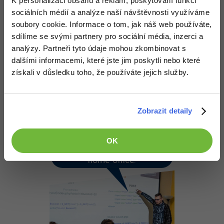
K personalizaci obsahu a reklam, poskytování funkcí
KlimiCZ
:
1.6.2013 16:03
sociálních médií a analýze naší návštěvnosti využíváme
v jake je to jazyce ? C# ?
soubory cookie. Informace o tom, jak náš web používáte,
sdílíme se svými partnery pro sociální média, inzerci a
Odpovědět
analýzy. Partneři tyto údaje mohou zkombinovat s
dalšími informacemi, které jste jim poskytli nebo které
získali v důsledku toho, že používáte jejich služby.
Odpovídá na KlimiCZ
Theodor Johnson
:
1.6.2013 16:56
Je to v GML
Zobrazit detaily
Odpovědět
OK
Naučíme tě pracovat na
home-office.