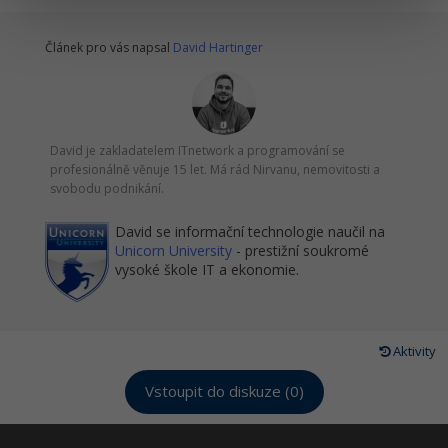
Článek pro vás napsal
David Hartinger
David je zakladatelem ITnetwork a programování se
profesionálně věnuje 15 let. Má rád Nirvanu, nemovitosti a
svobodu podnikání.
David se informační technologie naučil na
Unicorn University
- prestižní soukromé
vysoké škole IT a ekonomie.
Aktivity
Vstoupit do diskuze (0)