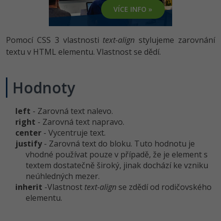
-80%
Vývojář mobilních aplikací
-80%
Python
VÍCE INFO »
Digitální gramotnost
Photoshop
HTML5, CSS3, Bootstrap, SEO
PHP
-80%
-30%
Specialista na AI a bigdata
-80%
JavaScript
Marketing
Adobe Illustrator
Pomocí CSS 3 vlastnosti
text-align
stylujeme zarovnání
SQL a databáze
JavaScript
-80%
textu v HTML elementu. Vlastnost se dědí.
C# Game developer
-30%
PHP
WordPress
Adobe Lightroom
Testování a verzování
Python
-80%
-30%
Webdesigner
-15%
C++
SEO
Hodnoty
Adobe XD
UML a návrhové vzory
HTML / CSS
-80%
Tester
-25%
Swift
UX
Adobe InDesign
left
- Zarovná text nalevo.
React
UML a návrhové vzory
-80%
right
- Zarovná text napravo.
Systémový administrátor
Kotlin
Business
Adobe After Effects
center
- Vycentruje text.
Spring
MySQL/MariaDB
justify
- Zarovná text do bloku. Tuto hodnotu je
-80%
-25%
Grafik / UX/UI návrhář
-80%
C
Kryptoměny
Blender
vhodné používat pouze v případě, že je element s
ASP.NET MVC
MS-SQL
textem dostatečně široký, jinak dochází ke vzniku
-30%
3D grafik
VB.NET
Copywriting
Inkscape
neúhledných mezer.
Django
SQLite
inherit
-Vlastnost
text-align
se zdědí od rodičovského
-80%
Projektový manažer
-80%
SQL
MS Office
elementu.
Fotografování
Best practices
-80%
Databázový analytik
Návrh SW
Google Dokumenty