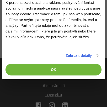
Video
K personalizaci obsahu a reklam, poskytování funkcí
-41%
sociálních médií a analýze naší návštěvnosti využíváme
Copywriter
Algoritmy
Time management
Ostatní
soubory cookie. Informace o tom, jak náš web používáte,
-10%
WordPress specialista
sdílíme se svými partnery pro sociální média, inzerci a
Umělá inteligence (AI)
Windows
Fórum
analýzy. Partneři tyto údaje mohou zkombinovat s
Děláme co je v našich silách, aby byly zdejší diskuze co
SEO specialista
dalšími informacemi, které jste jim poskytli nebo které
Pro děti
Linux
nejkvalitnější. Proto do nich také mohou přispívat pouze
Příběhy absolventů
získali v důsledku toho, že používáte jejich služby.
registrovaní členové. Pro zapojení do diskuze se
přihlas
.
Pokud ještě nemáš účet,
zaregistruj se
, je to zdarma.
Více
Sítě
Blog
Zobrazeno 1 zpráv z 1.
Kariéra
Fórum
Kybernetická bezpečnost
Zobrazit detaily
Pro firmy
Elektronický podpis
OK
ITnetwork.cz
Fórum
Učíme národ IT
O projektu