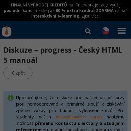
FINÁLNÍ VÝPRODEJ KREDITŮ
na ITnetwork je tady. Využij
poslední šanci
a získej až
80 % extra kreditů ZDARMA
na náš
interaktivní e-learning
.
Zjisti více:
IT kurzy
Od
0 Kč
Diskuze – progress - Český HTML
Přihlásit se
|
Registrovat
IT e-learning
Rekvalifikace a kurzy
5 manuál
hrazené úřadem práce
Kurzy IT profesí
Zpět
Workshopy zdarma
Junior programátor
Kurzy programování
Umělá inteligence v praxi
Školení
Programátor WWW aplikací
Jak začít?
Upozorňujeme, že diskuze pod našimi online kurzy
Kurzy e-commerce
Datová analýza v praxi
Základy programování
jsou nemoderované a primárně slouží k získávání
Školení dle technologií
-80%
Senior programátor
Java
Testování softwaru
zpětné vazby pro budoucí vylepšení kurzů. Pro
Kurzy designu
Objektové programování - OOP
C# .NET
studenty našich
rekvalifikačních kurzů
nabízíme
-80%
Front-end developer
-80%
C#.NET
možnost
přímého kontaktu s lektory a studijním
Datová analýza
HTML/CSS
Umělá inteligence
Java
referentem
pro osobní konzultace a podporu v rámci