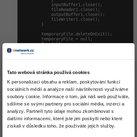
            inputBuffer1.close();

            fileReader1.close();

            outputBuffer1.close();

            fileWriter1.close();

        }

        temporaryFile.deleteOnExit();

        temporaryFile = null;

        f = null;

/*

         * Check encrypting mechanims in a way 
         * is again decoded and decrypted and p
         * is different on input&output then it
Tato webová stránka používá cookies
         */
        cipher.init(Cipher.DECRYPT_MODE, key, C
K personalizaci obsahu a reklam, poskytování funkcí
byte
[] original = cipher.doFinal(decode
                .getBytes(
"UTF-8"
)));

sociálních médií a analýze naší návštěvnosti využíváme
        System.out

soubory cookie. Informace o tom, jak náš web používáte,
                .println(
"Decoded end decrypted
                        + 
new
String
(original, 
sdílíme se svými partnery pro sociální média, inzerci a
    }

analýzy. Partneři tyto údaje mohou zkombinovat s
// ------------------------------ POMOCNÉ M
dalšími informacemi, které jste jim poskytli nebo které
/**

získali v důsledku toho, že používáte jejich služby.
     * Converts bytes to String of hexadecimal 
     *

     * @param buf
