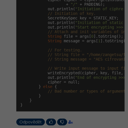
                    + 
"/"
 + PADDING);

            out.println(
"Initiation of ciphre O
// Initiation of key.
            SecretKeySpec key = STATIC_KEY;

            out.println(
"Initiation of static k
            out.println(
"Start encrypting >>> .
// Attach and init variables of inp
String
 file = args[
0
].toString();

String
 message = args[
1
].toString();
// For testing.
// String file = "/home/zangetsu/fi
// String message = "AES cifrovani 
// Write input message to input fil
            writeEncrypted(cipher, key, file, m
            out.println(
"End of encrypting >>> 
            cipher = null;

        } 
else
 {

// Bad number or types of arguments
        }

    }

}
Odpovědět