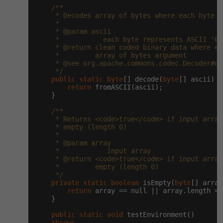
/**

     * Decodes array of bytes where each byte r
     *

     * @param ascii

     *           each byte represents ASCII '0'
     * @return clean coded binary data where ea
     *         array of bytes argument

     * @see org.apache.commons.codec.Decoder#de
     */
public
static
byte
[] decode(
byte
[] ascii) {

return
 fromASCII(ascii);

    }

/**

     * Returns <code>true</code> if input array
     * empty (length 0)

     *

     * @param array

     *            input array

     * @return <code>true</code> if input array
     *         empty (length 0)

     */
private
static
boolean
 isEmpty(
byte
[] array
return
 array == null || array.length ==
    }

public
static
void
 testEnvironment()

throws