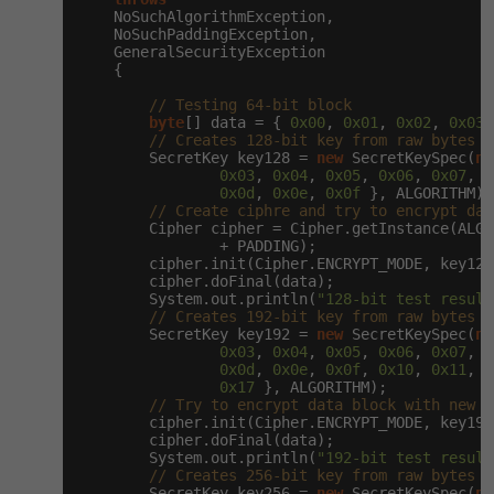
    NoSuchAlgorithmException,

    NoSuchPaddingException,

    GeneralSecurityException

    {

// Testing 64-bit block
byte
[] data = { 
0x00
, 
0x01
, 
0x02
, 
0x03
,
// Creates 128-bit key from raw bytes
        SecretKey key128 = 
new
 SecretKeySpec(
ne
0x03
, 
0x04
, 
0x05
, 
0x06
, 
0x07
, 
0
0x0d
, 
0x0e
, 
0x0f
 }, ALGORITHM);

// Create ciphre and try to encrypt dat
        Cipher cipher = Cipher.getInstance(ALGO
                + PADDING);

        cipher.init(Cipher.ENCRYPT_MODE, key128
        cipher.doFinal(data);

        System.out.println(
"128-bit test result
// Creates 192-bit key from raw bytes
        SecretKey key192 = 
new
 SecretKeySpec(
ne
0x03
, 
0x04
, 
0x05
, 
0x06
, 
0x07
, 
0
0x0d
, 
0x0e
, 
0x0f
, 
0x10
, 
0x11
, 
0
0x17
 }, ALGORITHM);

// Try to encrypt data block with new k
        cipher.init(Cipher.ENCRYPT_MODE, key192
        cipher.doFinal(data);

        System.out.println(
"192-bit test result
// Creates 256-bit key from raw bytes
        SecretKey key256 = 
new
 SecretKeySpec(
ne