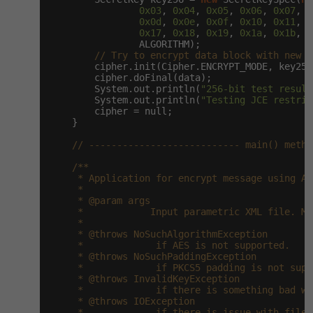
0x03
, 
0x04
, 
0x05
, 
0x06
, 
0x07
, 
0
0x0d
, 
0x0e
, 
0x0f
, 
0x10
, 
0x11
, 
0
0x17
, 
0x18
, 
0x19
, 
0x1a
, 
0x1b
, 
0
                ALGORITHM);

// Try to encrypt data block with new k
        cipher.init(Cipher.ENCRYPT_MODE, key256
        cipher.doFinal(data);

        System.out.println(
"256-bit test result
        System.out.println(
"Testing JCE restrin
        cipher = null;

    }

// --------------------------- main() metho
/**

     * Application for encrypt message using AE
     *

     * @param args

     *            Input parametric XML file. Me
     *

     * @throws NoSuchAlgorithmException

     *             if AES is not supported.

     * @throws NoSuchPaddingException

     *             if PKCS5 padding is not suppo
     * @throws InvalidKeyException

     *             if there is something bad wi
     * @throws IOException

     *             if there is issue with file w