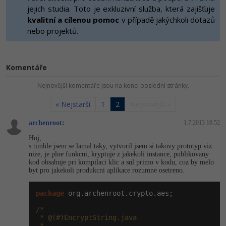
-80%
Vývojář mobilních aplikací
jejich studia. Toto je exkluzivní služba, která zajišťuje
Python
HTML5, CSS3, Bootstrap, SEO
kvalitní a cílenou pomoc
v případě jakýchkoli dotazů
PHP
-80%
nebo projektů.
Specialista na AI a bigdata
JavaScript
SQL a databáze
JavaScript
-80%
C# Game developer
PHP
Testování a verzování
Komentáře
Python
-80%
Webdesigner
C++
Nejnovější komentáře jsou na konci poslední stránky.
UML a návrhové vzory
HTML / CSS
-80%
Tester
Swift
« Nejstarší
1
2
Nejnovější »
React
UML a návrhové vzory
-80%
archenroot
:
1.7.2013 10:52
Systémový administrátor
Kotlin
Spring
Hoj,
MySQL/MariaDB
-80%
s timhle jsem se lamal taky, vytvoril jsem si takovy prototyp viz
Grafik / UX/UI návrhář
C
nize, je plne funkcni, kryptuje z jakekoli instance, publikovany
ASP.NET MVC
MS-SQL
kod obsahuje pri kompilaci klic a sul primo v kodu, coz by melo
byt pro jakekoli produkcni aplikace rozumne osetreno.
3D grafik
VB.NET
Django
SQLite
package
 org.archenroot.crypto.aes;

Projektový manažer
SQL
Best practices
/*

-80%
 * @(#)EncryptString.java

Databázový analytik
Návrh SW
 *
