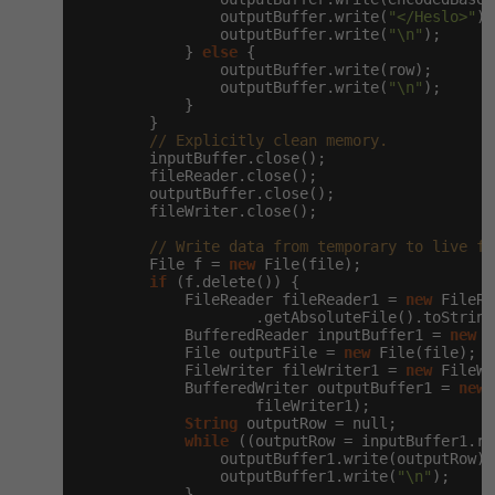
                outputBuffer.write(
"</Heslo>"
);

                outputBuffer.write(
"\n"
);

            } 
else
 {

                outputBuffer.write(row);

                outputBuffer.write(
"\n"
);

            }

        }

// Explicitly clean memory.
        inputBuffer.close();

        fileReader.close();

        outputBuffer.close();

        fileWriter.close();

// Write data from temporary to live fi
        File f = 
new
 File(file);

if
 (f.delete()) {

            FileReader fileReader1 = 
new
 FileRe
                    .getAbsoluteFile().toString(
            BufferedReader inputBuffer1 = 
new
 B
            File outputFile = 
new
 File(file);

            FileWriter fileWriter1 = 
new
 FileWr
            BufferedWriter outputBuffer1 = 
new
 
                    fileWriter1);

String
 outputRow = null;

while
 ((outputRow = inputBuffer1.re
                outputBuffer1.write(outputRow);

                outputBuffer1.write(
"\n"
);

            }
