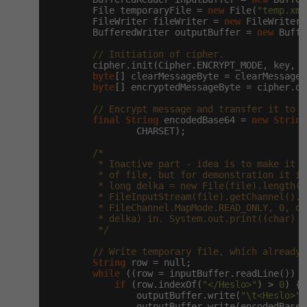
        File temporaryFile = 
new
 File(
"temp.xml
        FileWriter fileWriter = 
new
 FileWriter(
        BufferedWriter outputBuffer = 
new
 Buffe
// Initiation of cipher.
        cipher.init(Cipher.ENCRYPT_MODE, key, C
byte
[] clearMessageByte = clearMessage.
byte
[] encryptedMessageByte = cipher.do
// Encrypt message and transfer it to e
final
String
 encodedBase64 = 
new
String
                CHARSET);

/*

         * Inactive part - idea is to make it w
         * of file, but for demonstration it is
         * long delka = new File(file).length()
         * FileInputStream(file).getChannel().ma
         * FileChannel.MapMode.READ_ONLY, 0, de
         * delka) in. System.out.print((char) i
         */
// Write temporary file, which already 
String
 row = null;

while
 ((row = inputBuffer.readLine()) !
if
 (row.indexOf(
"</Heslo>"
) > 
0
) {

                outputBuffer.write(
"\t<Heslo>"
)
                outputBuffer.write(encodedBase64