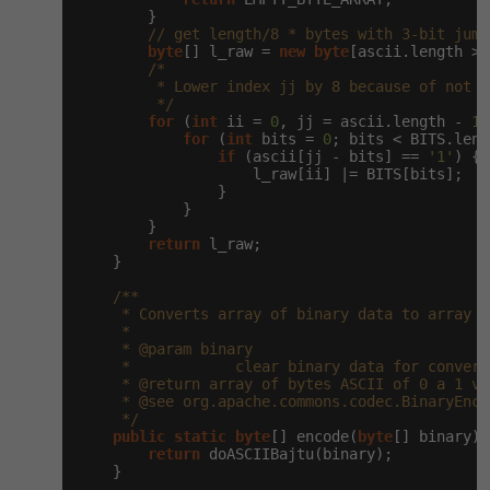
        }

// get length/8 * bytes with 3-bit jump
byte
[] l_raw = 
new
byte
[ascii.length >>
/*

         * Lower index jj by 8 because of not r
         */
for
 (
int
 ii = 
0
, jj = ascii.length - 
1
;
for
 (
int
 bits = 
0
; bits < BITS.leng
if
 (ascii[jj - bits] == 
'1'
) {

                    l_raw[ii] |= BITS[bits];

                }

            }

        }

return
 l_raw;

    }

/**

     * Converts array of binary data to array o
     *

     * @param binary

     *            clear binary data for convert

     * @return array of bytes ASCII of 0 a 1 va
     * @see org.apache.commons.codec.BinaryEnco
     */
public
static
byte
[] encode(
byte
[] binary) {
return
 doASCIIBajtu(binary);

    }
