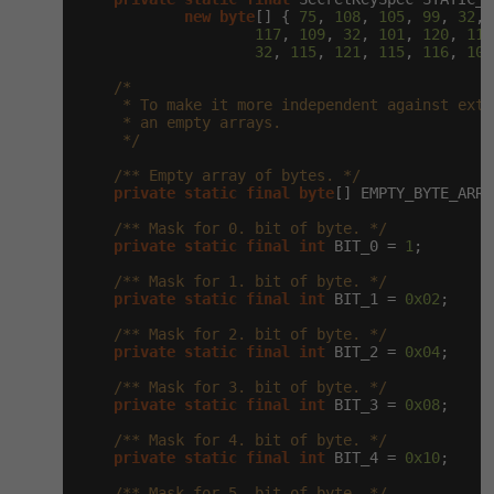
new
byte
[] { 
75
, 
108
, 
105
, 
99
, 
32
, 
117
, 
109
, 
32
, 
101
, 
120
, 
116
32
, 
115
, 
121
, 
115
, 
116
, 
101
/*

     * To make it more independent against exte
     * an empty arrays.

     */
/** Empty array of bytes. */
private
static
final
byte
[] EMPTY_BYTE_ARRA
/** Mask for 0. bit of byte. */
private
static
final
int
 BIT_0 = 
1
;

/** Mask for 1. bit of byte. */
private
static
final
int
 BIT_1 = 
0x02
;

/** Mask for 2. bit of byte. */
private
static
final
int
 BIT_2 = 
0x04
;

/** Mask for 3. bit of byte. */
private
static
final
int
 BIT_3 = 
0x08
;

/** Mask for 4. bit of byte. */
private
static
final
int
 BIT_4 = 
0x10
;

/** Mask for 5. bit of byte. */