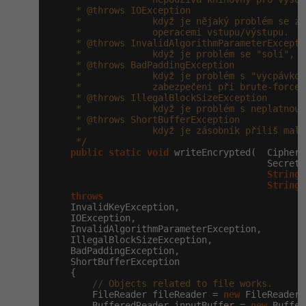
     * @throws IOException

     *             když je nějaký problém se zá
     *             operacemi vstupu/výstupu.

     * @throws InvalidAlgorithmParameterExceptio
     *             když je problém se "solí", n
     * @throws BadPaddingException

     *             když je problém s "vycpávkou
     *             zabezpečení při brute-force 
     * @throws IllegalBlockSizeException

     *             když je problém s neplatnou 
     * @throws ShortBufferException

     *             když je zásobník příliš malý
     */
public
static
void
 writeEncrypted(  Cipher 
                                        SecretK
String
 
String
 
throws
    InvalidKeyException,

    IOException,

    InvalidAlgorithmParameterException,

    IllegalBlockSizeException,

    BadPaddingException,

    ShortBufferException

    {

// Objects related to file works.
        FileReader fileReader = 
new
 FileReader(
        BufferedReader inputBuffer = 
new
 Buffer