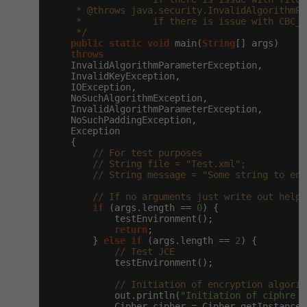
     * @throws java.security.InvalidAlgorithmPa
     *             if there is issue with CBC_S
     */
public
static
void
 main(
String
[] args)

throws
    InvalidAlgorithmParameterException,

    InvalidKeyException,

    IOException,

    NoSuchAlgorithmException,

    InvalidAlgorithmParameterException,

    NoSuchPaddingException,

    Exception

    {

// For test purposes
// String file = "Test.xml";
// String message = "Some string to enc
// If no arguments just write out help.
if
 (args.length == 
0
) {

            testEnvironment();

return
;

        } 
else
if
 (args.length == 
2
) {

// Test JCE
            testEnvironment();

// Initiation of encryption algorit
            out.println(
"Initiation of ciphre A
            Cipher cipher = Cipher.getInstance(