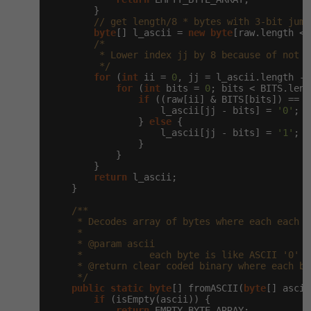
        }

// get length/8 * bytes with 3-bit jump
byte
[] l_ascii = 
new
byte
[raw.length <<
/*

         * Lower index jj by 8 because of not r
         */
for
 (
int
 ii = 
0
, jj = l_ascii.length - 
for
 (
int
 bits = 
0
; bits < BITS.leng
if
 ((raw[ii] & BITS[bits]) == 
0
                    l_ascii[jj - bits] = 
'0'
;

                } 
else
 {

                    l_ascii[jj - bits] = 
'1'
;

                }

            }

        }

return
 l_ascii;

    }

/**

     * Decodes array of bytes where each each b
     *

     * @param ascii

     *            each byte is like ASCII '0' n
     * @return clear coded binary where each bi
     */
public
static
byte
[] fromASCII(
byte
[] ascii
if
 (isEmpty(ascii)) {

return
 EMPTY_BYTE_ARRAY;
