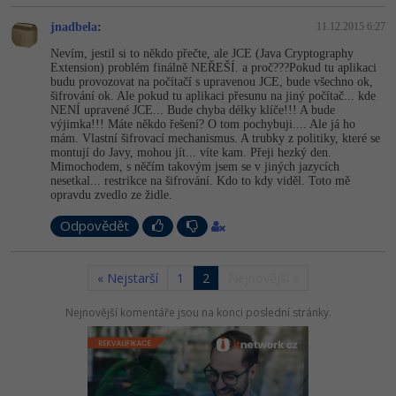
jnadbela
:
11.12.2015 6:27
Nevím, jestil si to někdo přečte, ale JCE (Java Cryptography
Extension) problém finálně NEŘEŠÍ. a proč???Pokud tu aplikaci
budu provozovat na počítačí s upravenou JCE, bude všechno ok,
šifrování ok. Ale pokud tu aplikaci přesunu na jiný počítač... kde
NENÍ upravené JCE... Bude chyba délky klíče!!! A bude
výjimka!!! Máte někdo řešení? O tom pochybuji.... Ale já ho
mám. Vlastní šifrovací mechanismus. A trubky z politiky, které se
montují do Javy, mohou jít... víte kam. Přeji hezký den.
Mimochodem, s něčím takovým jsem se v jiných jazycích
nesetkal... restrikce na šifrování. Kdo to kdy viděl. Toto mě
opravdu zvedlo ze židle.
Odpovědět
« Nejstarší
1
2
Nejnovější »
Nejnovější komentáře jsou na konci poslední stránky.