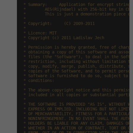
 * Summary:     Application for encrypt string 
-41%
 *        AES(Rijndael) with 256-bit key in CBC 
Copywriter
Algoritmy
 *        This is just a demonstration piece of 
 *

-10%
 * Copyright:     (C) 2009-2011

WordPress specialista
Umělá inteligence (AI)
 *

 * Licence: MIT

 * Copyright (c) 2011 Ladislav Jech

SEO specialista
Pro děti
 *

 * Permission is hereby granted, free of charge
 * obtaining a copy of this software and associ
Více
 * files (the "Software"), to deal in the Softw
 * restriction, including without limitation th
 * copy, modify, merge, publish, distribute, su
Fórum
 * copies of the Software, and to permit person
 * Software is furnished to do so, subject to t
 * conditions:

Kurzy e-commerce
 *

 * The above copyright notice and this permissi
 * included in all copies or substantial portio
Testování softwaru
Kurzy designu
 *

 * THE SOFTWARE IS PROVIDED "AS IS", WITHOUT WA
-80%
 * EXPRESS OR IMPLIED, INCLUDING BUT NOT LIMITE
Datová analýza
HTML/CSS
Příběhy absolventů
 * OF MERCHANTABILITY, FITNESS FOR A PARTICULAR
 * NONINFRINGEMENT. IN NO EVENT SHALL THE AUTHO
-80%
 * HOLDERS BE LIABLE FOR ANY CLAIM, DAMAGES OR 
Digitální gramotnost
Blog
Photoshop
 * WHETHER IN AN ACTION OF CONTRACT, TORT OR OT
 * FROM, OUT OF OR IN CONNECTION WITH THE SOFTW