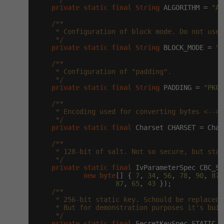
private
static
final
String
 ALGORITHM = 
"AE
/**

     * Configuration of block mode. Do not use 
     */
private
static
final
String
 BLOCK_MODE = 
"C
/**

     * Configuration of "padding".

     */
private
static
final
String
 PADDING = 
"PKCS
/**

     * Encoding used for converting bytes <--> 
     */
private
static
final
 Charset CHARSET = Char
/**

     * 128-bit of salt. Not so secure, but stab
     */
private
static
final
 IvParameterSpec CBC_SA
new
byte
[] { 
7
, 
34
, 
56
, 
78
, 
90
, 
87
,
87
, 
65
, 
43
 });

/**

     * 256-bit static key. Schould be replaced 
     * But for demonstration purposes it's built
     */
private
static
final
 SecretKeySpec STATIC_K