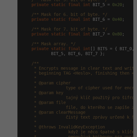
private
static
final
int
 BIT_5 = 
0x20
;

/** Mask for 6. bit of byte. */
private
static
final
int
 BIT_6 = 
0x40
;

/** Mask for 7. bit of byte. */
private
static
final
int
 BIT_7 = 
0x80
;

/** Mask array. */
private
static
final
int
[] BITS = { BIT_0, 
            BIT_5, BIT_6, BIT_7 };

/**

     * Encrypts message in clear text and write
     * beginning TAG <Heslo>, finishing then </
     *

     * @param cipher

     *            type of cipher used for encryp
     * @param key

     *            tajný klíč použitý pro šifrov
     * @param file

     *            file, do kterého se zapíše za
     * @param clearMessage

     *            čistý text zprávy určené k ší
     *

     * @throws InvalidKeyException

     *             když je něco špatně s klíčem
     *             nepoužívá knihovny pro vysok