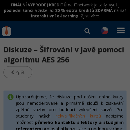
FINÁLNÍ VÝPRODEJ KREDITŮ
na ITnetwork je tady. Využij
poslední šanci
a získej až
80 % extra kreditů ZDARMA
na náš
interaktivní e-learning
.
Zjisti více:
IT kurzy
Od
0 Kč
Diskuze – Šifrování v Javě pomocí
Přihlásit se
|
Registrovat
IT e-learning
Rekvalifikace a kurzy
algoritmu AES 256
hrazené úřadem práce
Kurzy IT profesí
Zpět
Workshopy zdarma
Junior programátor
Kurzy programování
Umělá inteligence v praxi
Školení
Programátor WWW aplikací
Jak začít?
Upozorňujeme, že diskuze pod našimi online kurzy
Datová analýza v praxi
Základy programování
jsou nemoderované a primárně slouží k získávání
Školení dle technologií
-80%
Senior programátor
Java
zpětné vazby pro budoucí vylepšení kurzů. Pro
Objektové programování - OOP
C# .NET
studenty našich
rekvalifikačních kurzů
nabízíme
-80%
Front-end developer
C#.NET
možnost
přímého kontaktu s lektory a studijním
Umělá inteligence
Java
referentem
pro osobní konzultace a podporu v rámci