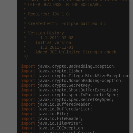
-30%
Kariéra
-80%
 * OTHER DEALINGS IN THE SOFTWARE.

Marketing
Adobe Illustrator
 *

 * Requires: JDK 1.6+

Pro firmy
-30%
 *

WordPress
Adobe Lightroom
 * Created with: Eclipse Galileo 3.5

 *

-30%
-15%
SEO
 * Version History:

Adobe XD
 *      1.1 2011-02-08

 *    Initial version

-25%
UX
 *      1.2 2011-12-01

Adobe InDesign
 *    Added JCE Unlimited Strength check

 */
Business
Adobe After Effects
import
import
-25%
-80%
Kryptoměny
import
Blender
import
import
-30%
Copywriting
Inkscape
import
import
import
-80%
-80%
MS Office
Fotografování
import
import
import
Google Dokumenty
Video
import
import
import
Time management
Ostatní
import