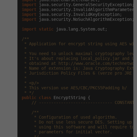
import
import
Windows
Fórum
import
import
 java.security.NoSuchAlgorithmException;

Linux
import
static
 java.lang.System.out;

/**

Sítě
 * Application for encrypt string using AES wit
 *

 * You need to unlock maximal cryptography leve
Kybernetická bezpečnost
 * It's about replacing local_policy.jar and US
 * obtained at http://www.oracle.com/technetwor
 * Name of extension is: Java Cryptography Exte
Elektronický podpis
 * Jurisdiction Policy Files 6 (verze pro JRE 6.
 *

 * <p/>

Fórum
 * This version use AES/CBC/PKCS5Padding b/

 * */
public
class
 EncryptString {

// ------------------------------ CONSTANTS
/**

     * Configuration of used algorithm.

     * Do not use less secure DES. Setting up a
     * using this software and will require to 
     * parameters for initial vector.

     */