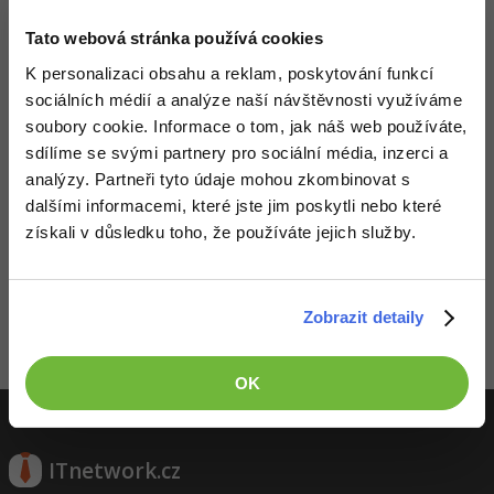
-41%
Tato webová stránka používá cookies
Copywriter
Algoritmy
K personalizaci obsahu a reklam, poskytování funkcí
-10%
WordPress specialista
Umělá inteligence (AI)
sociálních médií a analýze naší návštěvnosti využíváme
soubory cookie. Informace o tom, jak náš web používáte,
SEO specialista
Pro děti
sdílíme se svými partnery pro sociální média, inzerci a
analýzy. Partneři tyto údaje mohou zkombinovat s
Více
dalšími informacemi, které jste jim poskytli nebo které
získali v důsledku toho, že používáte jejich služby.
Fórum
Děláme co je v našich silách, aby byly zdejší diskuze co
nejkvalitnější. Proto do nich také mohou přispívat pouze
registrovaní členové. Pro zapojení do diskuze se
přihlas
.
Kurzy e-commerce
Zobrazit detaily
Pokud ještě nemáš účet,
zaregistruj se
, je to zdarma.
Testování softwaru
Zobrazeno 2 zpráv z 2.
Kurzy designu
OK
-80%
Datová analýza
HTML/CSS
Příběhy absolventů
-80%
Digitální gramotnost
Blog
Photoshop
ITnetwork.cz