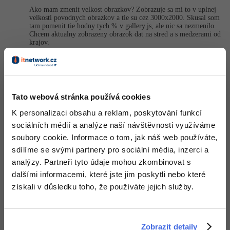
Ako mam zmenit velkost obrazkov? Zobrazuje sa mi to v uplnej
-41%
Copywriter
velkosti povodnych obrazkov a tie su cez 3000x2000. Skusal som
Algoritmy
tam pomenit tie hodny tych % v gallery.js, ale nic sa nezmenilo.
Chcem aktualny zobrazeny obrazok dat na stred a s medzerami od
-10%
WordPress specialista
krajov.
Umělá inteligence (AI)
A tak isto sa mi nezobrazuje dole ten landscape, ale hore a tam
mam zafixovanu listu, cize sa to prekryva...
SEO specialista
Pro děti
Odpovědět
Více
Tato webová stránka používá cookies
« Nejstarší
1
2
Nejnovější »
K personalizaci obsahu a reklam, poskytování funkcí
Fórum
sociálních médií a analýze naší návštěvnosti využíváme
Nejnovější komentáře jsou na konci poslední stránky.
soubory cookie. Informace o tom, jak náš web používáte,
Kurzy e-commerce
sdílíme se svými partnery pro sociální média, inzerci a
analýzy. Partneři tyto údaje mohou zkombinovat s
Testování softwaru
Kurzy designu
dalšími informacemi, které jste jim poskytli nebo které
získali v důsledku toho, že používáte jejich služby.
-80%
Datová analýza
HTML/CSS
Příběhy absolventů
-80%
Digitální gramotnost
Blog
Photoshop
Zobrazit detaily