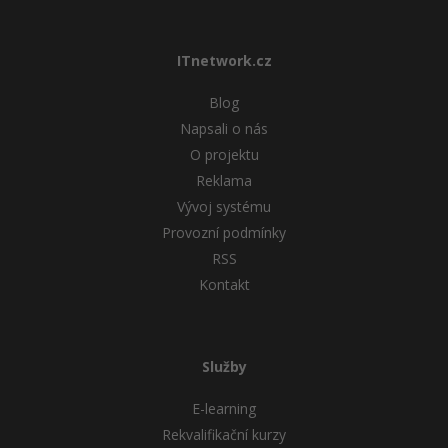
Windows
Fórum
ITnetwork.cz
Linux
Blog
Napsali o nás
Sítě
O projektu
Reklama
Kybernetická bezpečnost
Vývoj systému
Elektronický podpis
Provozní podmínky
RSS
Fórum
Kontakt
Služby
E-learning
Rekvalifikační kurzy