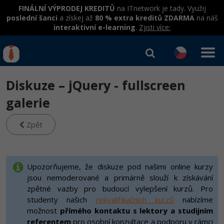
FINÁLNÍ VÝPRODEJ KREDITŮ
na ITnetwork je tady. Využij
poslední šanci
a získej až
80 % extra kreditů ZDARMA
na náš
interaktivní e-learning
.
Zjisti více:
IT kurzy
Od
0 Kč
Diskuze – jQuery - fullscreen
Přihlásit se
|
Registrovat
IT e-learning
Rekvalifikace a kurzy
galerie
hrazené úřadem práce
Kurzy IT profesí
Zpět
Workshopy zdarma
Junior programátor
Kurzy programování
Umělá inteligence v praxi
Školení
Programátor WWW aplikací
Jak začít?
Upozorňujeme, že diskuze pod našimi online kurzy
Datová analýza v praxi
Základy programování
jsou nemoderované a primárně slouží k získávání
Školení dle technologií
-80%
Senior programátor
Java
zpětné vazby pro budoucí vylepšení kurzů. Pro
Objektové programování - OOP
C# .NET
studenty našich
rekvalifikačních kurzů
nabízíme
-80%
Front-end developer
C#.NET
možnost
přímého kontaktu s lektory a studijním
Umělá inteligence
Java
referentem
pro osobní konzultace a podporu v rámci