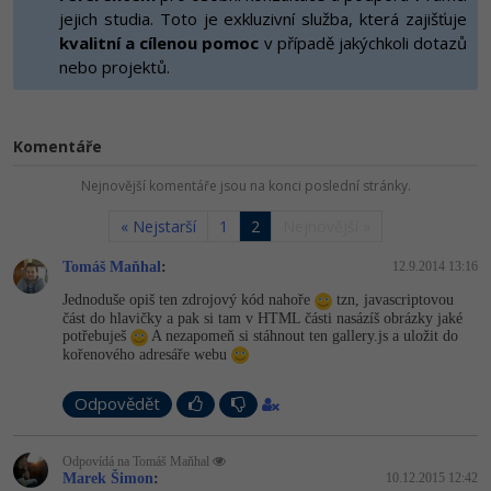
-80%
Vývojář mobilních aplikací
jejich studia. Toto je exkluzivní služba, která zajišťuje
Python
HTML5, CSS3, Bootstrap, SEO
kvalitní a cílenou pomoc
v případě jakýchkoli dotazů
PHP
-80%
nebo projektů.
Specialista na AI a bigdata
JavaScript
SQL a databáze
JavaScript
-80%
C# Game developer
PHP
Testování a verzování
Komentáře
Python
-80%
Webdesigner
C++
Nejnovější komentáře jsou na konci poslední stránky.
UML a návrhové vzory
HTML / CSS
-80%
Tester
Swift
« Nejstarší
1
2
Nejnovější »
React
UML a návrhové vzory
-80%
Tomáš Maňhal
:
12.9.2014 13:16
Systémový administrátor
Kotlin
Spring
Jednoduše opiš ten zdrojový kód nahoře
MySQL/MariaDB
tzn, javascriptovou
-80%
část do hlavičky a pak si tam v HTML části nasázíš obrázky jaké
Grafik / UX/UI návrhář
C
potřebuješ
A nezapomeň si stáhnout ten gallery.js a uložit do
ASP.NET MVC
MS-SQL
kořenového adresáře webu
3D grafik
VB.NET
Django
SQLite
Odpovědět
Projektový manažer
SQL
Best practices
Odpovídá na Tomáš Maňhal
-80%
Databázový analytik
Marek Šimon
:
10.12.2015 12:42
Návrh SW