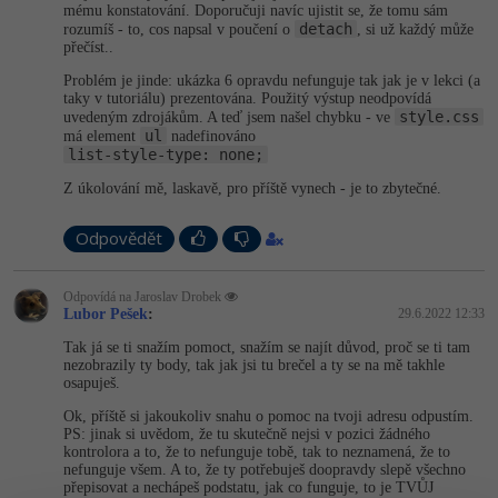
-30%
mému konstatování. Doporučuji navíc ujistit se, že tomu sám
Kariéra
-80%
Marketing
Adobe Illustrator
detach
rozumíš - to, cos napsal v poučení o
, si už každý může
přečíst..
Pro firmy
-30%
WordPress
Adobe Lightroom
Problém je jinde: ukázka 6 opravdu nefunguje tak jak je v lekci (a
taky v tutoriálu) prezentována. Použitý výstup neodpovídá
-30%
style.css
-15%
uvedeným zdrojákům. A teď jsem našel chybku - ve
SEO
Adobe XD
ul
má element
nadefinováno
list-style-type: none;
-25%
UX
Adobe InDesign
Z úkolování mě, laskavě, pro příště vynech - je to zbytečné.
Business
Adobe After Effects
Odpovědět
-25%
-80%
Kryptoměny
Blender
Odpovídá na Jaroslav Drobek
Lubor Pešek
:
29.6.2022 12:33
-30%
Copywriting
Inkscape
Tak já se ti snažím pomoct, snažím se najít důvod, proč se ti tam
nezobrazily ty body, tak jak jsi tu brečel a ty se na mě takhle
-80%
-80%
osapuješ.
MS Office
Fotografování
Ok, příště si jakoukoliv snahu o pomoc na tvoji adresu odpustím.
PS: jinak si uvědom, že tu skutečně nejsi v pozici žádného
Google Dokumenty
Video
kontrolora a to, že to nefunguje tobě, tak to neznamená, že to
nefunguje všem. A to, že ty potřebuješ doopravdy slepě všechno
přepisovat a nechápeš podstatu, jak co funguje, to je TVŮJ
Time management
Ostatní