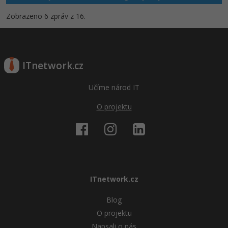
Zobrazeno 6 zpráv z 16.
ITnetwork.cz
Učíme národ IT
O projektu
ITnetwork.cz
Blog
O projektu
Napsali o nás