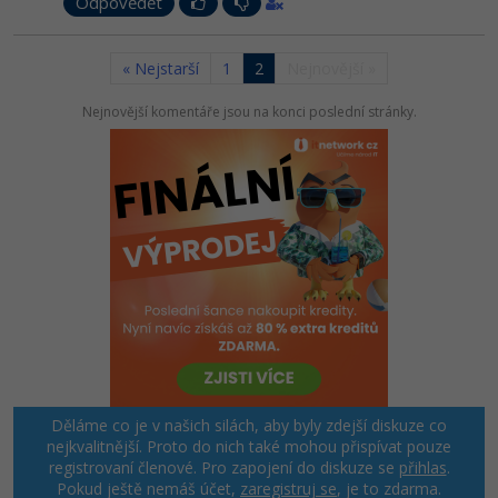
Odpovědět
« Nejstarší
1
2
Nejnovější »
Nejnovější komentáře jsou na konci poslední stránky.
Děláme co je v našich silách, aby byly zdejší diskuze co
nejkvalitnější. Proto do nich také mohou přispívat pouze
registrovaní členové. Pro zapojení do diskuze se
přihlas
.
Pokud ještě nemáš účet,
zaregistruj se
, je to zdarma.