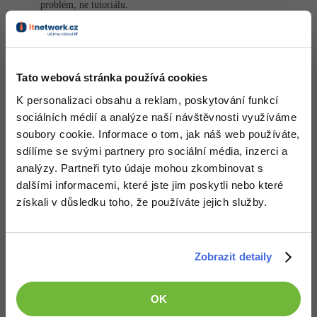
problém, ne tutoriálu.
Ve spoustě věcí je ta tvoje "kritika" naprosto zcestná, ale to už
Windows
jsem se naučil ignorovat.
Fórum
Beru na vědomí, ty tu chceš jen brečet, ale připustit chybu u sebe
neumíš.
Linux
Tato webová stránka používá cookies
+1
Odpovědět
Sítě
K personalizaci obsahu a reklam, poskytování funkcí
sociálních médií a analýze naší návštěvnosti využíváme
Odpovídá na Lubor Pešek
Kybernetická bezpečnost
Jaroslav Drobek
:
29.6.2022 17:48
soubory cookie. Informace o tom, jak náš web používáte,
sdílíme se svými partnery pro sociální média, inzerci a
Co k tomu dodat? Právě ses představil..
Elektronický podpis
analýzy. Partneři tyto údaje mohou zkombinovat s
dalšími informacemi, které jste jim poskytli nebo které
Odpovědět
Fórum
získali v důsledku toho, že používáte jejich služby.
Odpovídá na Jaroslav Drobek
Petra Mollerová
:
14.6.2023 10:40
Zobrazit detaily
Pokud jsem to pochopila správně, tak by to po kliknutí na
odstavec v kódu mělo vypadat nějak takhle:
OK
<ul>
</
ul>

<p>
