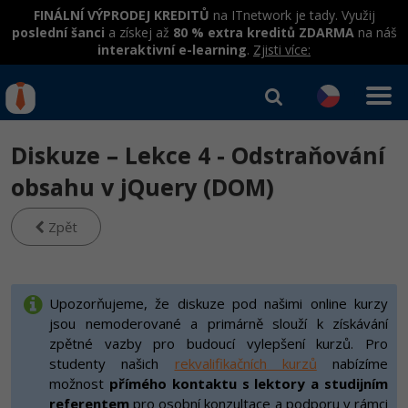
FINÁLNÍ VÝPRODEJ KREDITŮ
na ITnetwork je tady. Využij
poslední šanci
a získej až
80 % extra kreditů ZDARMA
na náš
interaktivní e-learning
.
Zjisti více:
IT kurzy
Od
0 Kč
Diskuze – Lekce 4 - Odstraňování
Přihlásit se
|
Registrovat
IT e-learning
Rekvalifikace a kurzy
obsahu v jQuery (DOM)
hrazené úřadem práce
Kurzy IT profesí
Zpět
Workshopy zdarma
Junior programátor
Kurzy programování
Umělá inteligence v praxi
Školení
Programátor WWW aplikací
Jak začít?
Upozorňujeme, že diskuze pod našimi online kurzy
Datová analýza v praxi
Základy programování
jsou nemoderované a primárně slouží k získávání
Školení dle technologií
-80%
Senior programátor
Java
zpětné vazby pro budoucí vylepšení kurzů. Pro
Objektové programování - OOP
C# .NET
studenty našich
rekvalifikačních kurzů
nabízíme
-80%
Front-end developer
C#.NET
možnost
přímého kontaktu s lektory a studijním
Umělá inteligence
Java
referentem
pro osobní konzultace a podporu v rámci