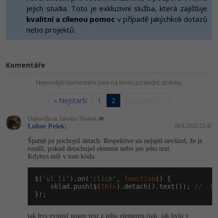
-80%
Vývojář mobilních aplikací
jejich studia. Toto je exkluzivní služba, která zajišťuje
Python
HTML5, CSS3, Bootstrap, SEO
kvalitní a cílenou pomoc
v případě jakýchkoli dotazů
PHP
-80%
nebo projektů.
Specialista na AI a bigdata
JavaScript
SQL a databáze
JavaScript
-80%
C# Game developer
PHP
Testování a verzování
Komentáře
Python
-80%
Webdesigner
C++
Nejnovější komentáře jsou na konci poslední stránky.
UML a návrhové vzory
HTML / CSS
-80%
Tester
Swift
« Nejstarší
1
2
Nejnovější »
React
UML a návrhové vzory
-80%
Odpovídá na Jaroslav Drobek
Systémový administrátor
Kotlin
Lubor Pešek
:
28.6.2022 22:47
Spring
MySQL/MariaDB
-80%
Špatně jsi pochopil detach. Respektive sis nejspíš nevšiml, že je
Grafik / UX/UI návrhář
C
rozdíl, pokud detachuješ element nebo jen jeho text.
ASP.NET MVC
MS-SQL
Kdybys měl v tom kódu:
3D grafik
VB.NET
Django
$(
'ul li'
).on(
'click'
, 
function
() {

SQLite
    sklad.push($(
this
).detach().text()); 
// .te
Projektový manažer
SQL
});
Best practices
-80%
Databázový analytik
Návrh SW
tak bys vyjmul pouze text z toho elementu (tak, jak bylo v