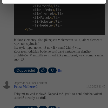
        <li>Pondělí
</
li>

        <li>Úterý
</
li>

        <li>Středa
</
li>

        <li>Čtvrtek
</
li>

        <li>Pátek
</
li>

        <li>Sobota
</
li>

        <li>Neděle
</
li>

</
p>
Jelikož elementy <li> již nejsou v elementu <ul>, ale v elementu
<p>, tak stylování
list-style-type: none; již na <li> nemá žádný vliv.
Zobrazení odrážek bude nejspíš dané nastavením daného
prohlížeče. V mozille se mi odrážky nezobrazí, ve chromu a safari
ano. 😉
Odpovědět
Odpovídá na Lubor Pešek
Petra Mollerová
:
14.6.2023 11:45
Taky mi to vrtá v hlavě. Napadá mě, jestli to není obdoba volání
statické metody na třídě.