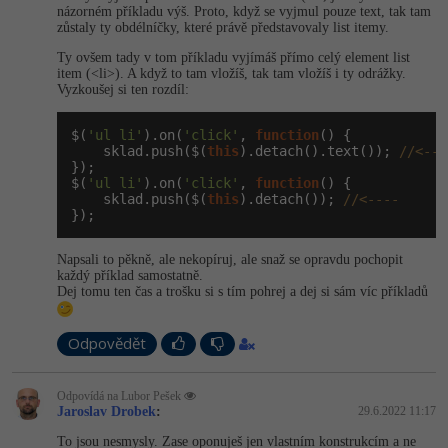
názorném příkladu výš. Proto, když se vyjmul pouze text, tak tam
zůstaly ty obdélníčky, které právě představovaly list itemy.
-41%
Copywriter
Algoritmy
Ty ovšem tady v tom příkladu vyjímáš přímo celý element list
item (<li>). A když to tam vložíš, tak tam vložíš i ty odrážky.
-10%
WordPress specialista
Umělá inteligence (AI)
Vyzkoušej si ten rozdíl:
SEO specialista
Pro děti
$(
'ul li'
).on(
'click'
, 
function
() {

    sklad.push($(
this
).detach().text()); 
//<---
});

Více
$(
'ul li'
).on(
'click'
, 
function
() {

    sklad.push($(
this
).detach()); 
//<----
});
Fórum
Napsali to pěkně, ale nekopíruj, ale snaž se opravdu pochopit
každý příklad samostatně.
Kurzy e-commerce
Dej tomu ten čas a trošku si s tím pohrej a dej si sám víc příkladů
Testování softwaru
Kurzy designu
Odpovědět
-80%
Datová analýza
HTML/CSS
Příběhy absolventů
Odpovídá na Lubor Pešek
Jaroslav Drobek
:
29.6.2022 11:17
-80%
Digitální gramotnost
Blog
Photoshop
To jsou nesmysly. Zase oponuješ jen vlastním konstrukcím a ne