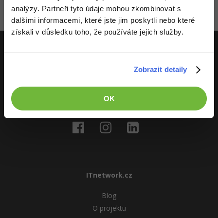
analýzy. Partneři tyto údaje mohou zkombinovat s
-41%
Copywriter
Zatím nikdo nevložil komentář - buď první!
Algoritmy
dalšími informacemi, které jste jim poskytli nebo které
Time management
získali v důsledku toho, že používáte jejich služby.
-10%
WordPress specialista
Umělá inteligence (AI)
Windows
SEO specialista
ITnetwork.cz
Pro děti
Linux
Zobrazit detaily
Učíme národ IT
Více
Sítě
OK
O projektu
Fórum
Kybernetická bezpečnost
Elektronický podpis
Fórum
ITnetwork.cz
Kurzy designu
Blog
-80%
HTML/CSS
O projektu
Příběhy absolventů