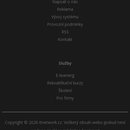
Napsali o nás
-80%
Blog
Photoshop
Reklama
Vývoj systému
Kariéra
-80%
Adobe Illustrator
Provozní podmínky
Pro firmy
-30%
RSS
Adobe Lightroom
Kontakt
-15%
Adobe XD
-25%
Adobe InDesign
Služby
Adobe After Effects
E-learning
Rekvalifikační kurzy
-80%
Blender
Školení
Pro firmy
Inkscape
-80%
Fotografování
Copyright © 2026 itnetwork.cz. Veškerý obsah webu (pokud není
Video