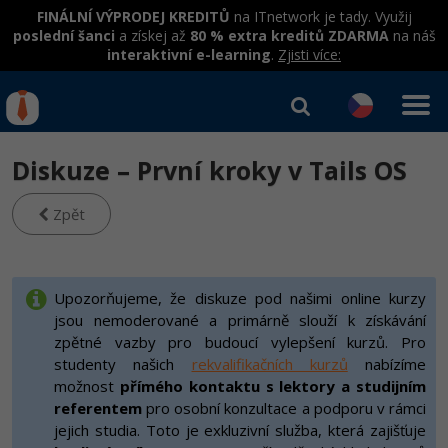
FINÁLNÍ VÝPRODEJ KREDITŮ
na ITnetwork je tady. Využij
poslední šanci
a získej až
80 % extra kreditů ZDARMA
na náš
interaktivní e-learning
.
Zjisti více:
IT kurzy
Od
0 Kč
Diskuze – První kroky v Tails OS
Přihlásit se
|
Registrovat
IT e-learning
Rekvalifikace a kurzy
hrazené úřadem práce
Zpět
Kurzy IT profesí
Workshopy zdarma
Junior programátor
Kurzy programování
Umělá inteligence v praxi
Upozorňujeme, že diskuze pod našimi online kurzy
Školení
jsou nemoderované a primárně slouží k získávání
Programátor WWW aplikací
Jak začít?
Kurzy e-commerce
Datová analýza v praxi
zpětné vazby pro budoucí vylepšení kurzů. Pro
Základy programování
Školení dle technologií
-80%
studenty našich
rekvalifikačních kurzů
nabízíme
Senior programátor
Java
Testování softwaru
možnost
přímého kontaktu s lektory a studijním
Objektové programování - OOP
C# .NET
referentem
pro osobní konzultace a podporu v rámci
-80%
Front-end developer
C#.NET
Datová analýza
jejich studia. Toto je exkluzivní služba, která zajišťuje
Umělá inteligence
Java