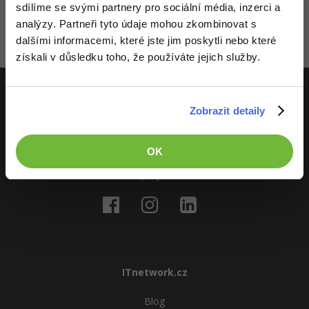
Video
sdílíme se svými partnery pro sociální média, inzerci a
registrovaní členové. Pro zapojení do diskuze se
přihlas
.
-41%
Pokud ještě nemáš účet,
zaregistruj se
, je to zdarma.
analýzy. Partneři tyto údaje mohou zkombinovat s
Copywriter
Algoritmy
Time management
Ostatní
dalšími informacemi, které jste jim poskytli nebo které
Zatím nikdo nevložil komentář - buď první!
-10%
WordPress specialista
získali v důsledku toho, že používáte jejich služby.
Umělá inteligence (AI)
Windows
Fórum
SEO specialista
Pro děti
Linux
Zobrazit detaily
ITnetwork.cz
Více
Sítě
Učíme národ IT
OK
Fórum
Kybernetická bezpečnost
O projektu
Elektronický podpis
Fórum
ITnetwork.cz
Blog