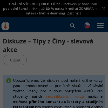
FINÁLNÍ VÝPRODEJ KREDITŮ
na ITnetwork je tady. Využij
poslední šanci
a získej až
80 % extra kreditů ZDARMA
na náš
interaktivní e-learning
.
Zjisti více:
IT kurzy
Od
0 Kč
Diskuze – Tipy z Číny - slevová
Přihlásit se
|
Registrovat
IT e-learning
Rekvalifikace a kurzy
akce
hrazené úřadem práce
Příběhy absolventů
Kurzy IT profesí
Zpět
Workshopy zdarma
Blog
Junior programátor
Kurzy programování
Umělá inteligence v praxi
Školení
Kariéra
Programátor WWW aplikací
Jak začít?
Upozorňujeme, že diskuze pod našimi online kurzy
Kurzy e-commerce
Datová analýza v praxi
Základy programování
Pro firmy
jsou nemoderované a primárně slouží k získávání
Školení dle technologií
-80%
Senior programátor
Java
Testování softwaru
zpětné vazby pro budoucí vylepšení kurzů. Pro
Kurzy designu
Objektové programování - OOP
C# .NET
studenty našich
rekvalifikačních kurzů
nabízíme
-80%
Front-end developer
-80%
C#.NET
možnost
přímého kontaktu s lektory a studijním
Datová analýza
HTML/CSS
Umělá inteligence
Java
referentem
pro osobní konzultace a podporu v rámci