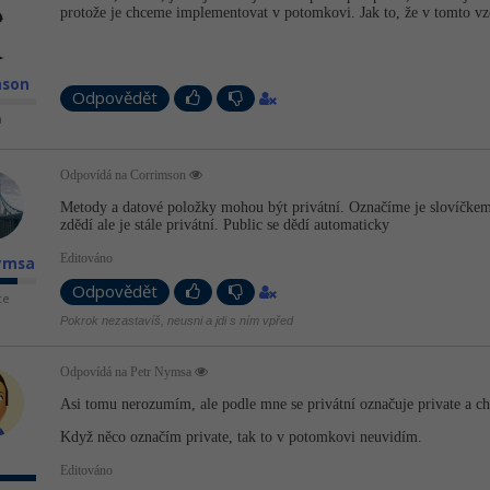
protože je chceme implementovat v potomkovi. Jak to, že v tomto vzo
mson
Odpovědět
n
Odpovídá na Corrimson
Metody a datové položky mohou být privátní. Označíme je slovíčke
zdědí ale je stále privátní. Public se dědí automaticky
Editováno
ymsa
Odpovědět
ce
Pokrok nezastavíš, neusni a jdi s ním vpřed
Odpovídá na Petr Nymsa
Asi tomu nerozumím, ale podle mne se privátní označuje private a ch
Když něco označím private, tak to v potomkovi neuvidím.
Editováno