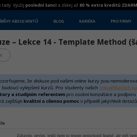
 tady. Využij
poslední šanci
a získej až
80 % extra kreditů ZDAR
ÍBĚHY ABSOLVENTŮ
BLOG
KARIÉRA
PRO FIRMY
uze – Lekce 14 - Template Method (
t
zorňujeme, že diskuze pod našimi online kurzy jsou nemoderovan
 budoucí vylepšení kurzů. Pro studenty našich
rekvalifikačních k
ktory a studijním referentem
pro osobní konzultace a podporu v 
rá zajišťuje
kvalitní a cílenou pomoc
v případě jakýchkoli dotazů
ře
Zdravím, nevím, jestli jsem to jenom nepochopil špatně, ale měl jsem