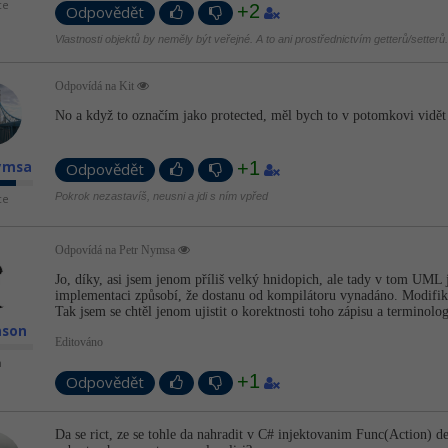
ce
+2
Odpovědět
Vlastnosti objektů by neměly být veřejné. A to ani prostřednictvím getterů/setterů.
Odpovídá na Kit
No a když to označím jako protected, měl bych to v potomkovi vidět a
+1
ymsa
Odpovědět
Pokrok nezastavíš, neusni a jdi s ním vpřed
ce
Odpovídá na Petr Nymsa
Jo, díky, asi jsem jenom příliš velký hnidopich, ale tady v tom UML 
implementaci způsobí, že dostanu od kompilátoru vynadáno. Modifik
Tak jsem se chtěl jenom ujistit o korektnosti toho zápisu a terminolog
mson
Editováno
n
+1
Odpovědět
Da se rict, ze se tohle da nahradit v C# injektovanim Func(Action)