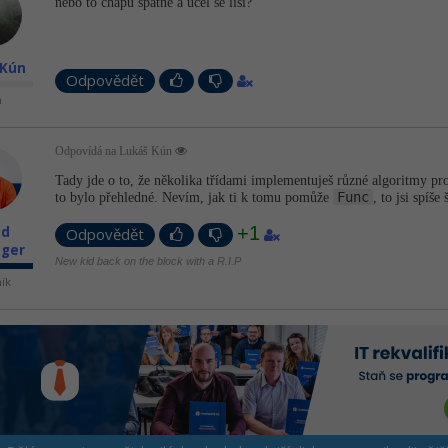
nebo to chapu spatne a ucel se lisi?
 Kún
Odpovědět
n
Odpovídá na Lukáš Kún
Tady jde o to, že několika třídami implementuješ různé algoritmy pro 
Func
to bylo přehledné. Nevím, jak ti k tomu pomůže
, to jsi spíše
+1
id
Odpovědět
nger
New kid back on the block with a R.I.P
ník