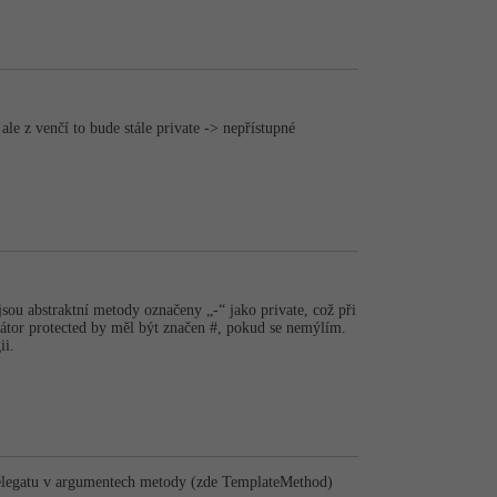
le z venčí to bude stále private -> nepřístupné
jsou abstraktní metody označeny „-“ jako private, což při
átor protected by měl být značen #, pokud se nemýlím.
ii.
 delegatu v argumentech metody (zde TemplateMethod)