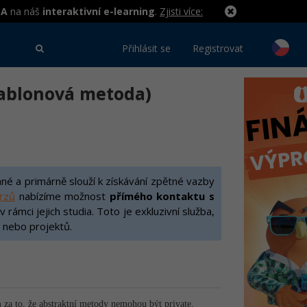
MA
na náš
interaktivní e-learning
.
Zjisti více:
Přihlásit se
Registrovat
šablonová metoda)
é a primárně slouží k získávání zpětné vazby
urzů
nabízíme možnost
přímého kontaktu s
rámci jejich studia. Toto je exkluzivní služba,
 nebo projektů.
 za to, že abstraktní metody nemohou být private,