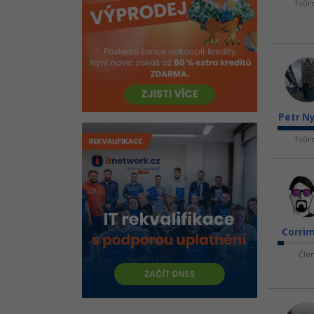
Tvůr
Kvíz - Interpreter, Mediator,
Iterator ve Vzory GOF
Učební pomůcka na Návrhové
vzory GoF - Tahák
Kvíz - Návrhové vzory GOF
Petr N
Tvůr
Corri
Čle