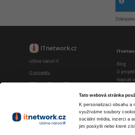
Zobrazeno
ITnetwork.cz
ITnetwo
Učíme národ IT
Blog
O projek
O projektu
Napsali o
Reklama
Vývoj sy
Tato webová stránka použ
Provozní
K personalizaci obsahu a 
RSS
využíváme soubory cookie.
Kontakt
sociální média, inzerci a 
jim poskytli nebo které zís