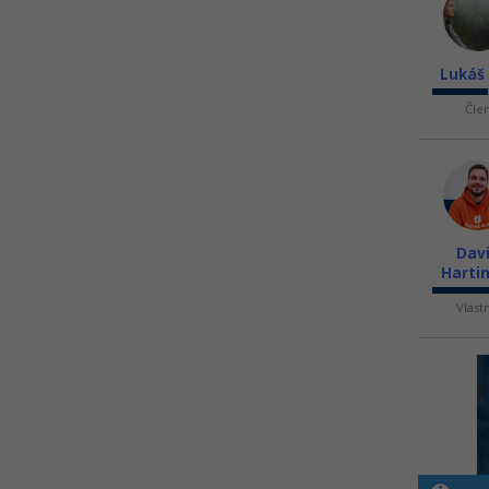
Lukáš
Čle
Dav
Harti
Vlast