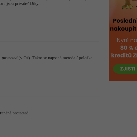
ru jsou private? Díky.
m
protected
(v C#). Takto se napsaná metoda / položka
raněné protected.