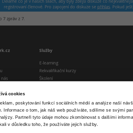
Děláme co je v našich silách, aby byly zdejší diskuze co nejkvalitně
registrovaní členové. Pro zapojení do diskuze se
přihlas
. Pokud ješ
 7 zpráv z 7.
rk.cz
Služby
E-learning
tu
Rekvalifikační kurzy
 nás
Školení
Pro firmy
stému
ívá cookies
 podmínky
reklam, poskytování funkcí sociálních médií a analýze naší návš
 Informace o tom, jak náš web používáte, sdílíme se svými par
analýzy. Partneři tyto údaje mohou zkombinovat s dalšími informa
kali v důsledku toho, že používáte jejich služby.