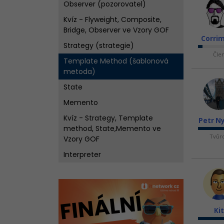
Observer (pozorovatel)
Kvíz - Flyweight, Composite,
Bridge, Observer ve Vzory GOF
Corri
Strategy (strategie)
Čle
Template Method (šablonová
metoda)
State
Memento
Kvíz - Strategy, Template
Petr N
method, State,Memento ve
Tvůr
Vzory GOF
Interpreter
Mediator
Iterator
Chain of responsibility
Kit
Command (Příkaz)