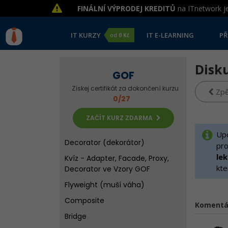
Factory (tovární metoda)
FINÁLNÍ VÝPRODEJ KREDITŮ
na ITnetwork je
Singleton (jedináček)
Prototype
IT KURZY
IT E-LEARNING
PŘ
od
0 Kč
Builder
Disk
Kvíz - Factory, Singleton,
GOF
Prototype, Builder ve Vzory GOF
Získej certifikát za dokončení kurzu
Zpě
Adapter (wrapper)
0/27
Facade (fasáda)
ZAČÍT KURZ ZDARMA
Proxy (zástupce)
Upo
Decorator (dekorátor)
pro
le
Kvíz - Adapter, Facade, Proxy,
kte
Decorator ve Vzory GOF
Flyweight (muší váha)
Composite
Komentá
Bridge