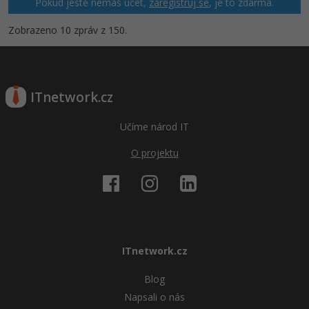
Pokud ještě nemáš účet,
zaregistruj se
, je to zdarma.
Zobrazeno 10 zpráv z 150.
ITnetwork.cz
Učíme národ IT
O projektu
ITnetwork.cz
Blog
Napsali o nás