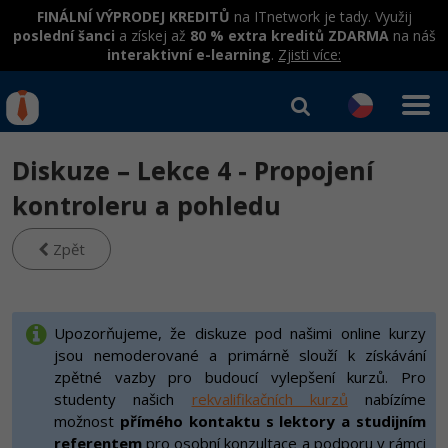
FINÁLNÍ VÝPRODEJ KREDITŮ
na ITnetwork je tady. Využij
poslední šanci
a získej až
80 % extra kreditů ZDARMA
na náš
interaktivní e-learning
.
Zjisti více:
IT kurzy
Od
0 Kč
Diskuze – Lekce 4 - Propojení
Přihlásit se
|
Registrovat
IT e-learning
Rekvalifikace a kurzy
kontroleru a pohledu
hrazené úřadem práce
Kurzy IT profesí
Zpět
Workshopy zdarma
Junior programátor
Kurzy programování
Umělá inteligence v praxi
Školení
Programátor WWW aplikací
Jak začít?
Upozorňujeme, že diskuze pod našimi online kurzy
Datová analýza v praxi
Základy programování
jsou nemoderované a primárně slouží k získávání
Školení dle technologií
-80%
Senior programátor
Java
zpětné vazby pro budoucí vylepšení kurzů. Pro
Objektové programování - OOP
C# .NET
studenty našich
rekvalifikačních kurzů
nabízíme
-80%
Front-end developer
C#.NET
možnost
přímého kontaktu s lektory a studijním
Umělá inteligence
Java
referentem
pro osobní konzultace a podporu v rámci