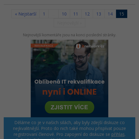
« Nejstarší
1
…
10
11
12
13
14
15
Nejnovější »
Nejnovější komentáře jsou na konci poslední stránky.
Děláme co je v našich silách, aby byly zdejší diskuze co
nejkvalitnější. Proto do nich také mohou přispívat pouze
registrovaní členové. Pro zapojení do diskuze se
přihlas
.