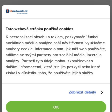
Odpovídá na Tomáš
Windows
Fórum
Michal D.
:
9.7.2022 8:49
Také mě to poslalo na systémovou chybovou stránku, namísto té
Linux
vlastní (Chyba 404)
Tato webová stránka používá cookies
htdocs
projekt mám zde, tedy ne přímo v
:
Sítě
K personalizaci obsahu a reklam, poskytování funkcí
C:\xampp\htdoc­s\ITnetworkMVC
03
sociálních médií a analýze naší návštěvnosti využíváme
Kybernetická bezpečnost
SmerovacKontroler.php
zpracuj
Ve
v metodě
v části
soubory cookie. Informace o tom, jak náš web používáte,
sdílíme se svými partnery pro sociální média, inzerci a
Elektronický podpis
if
 (
file_exists
(
'kontrolery/'
 . 
$tridaKontroler
analýzy. Partneři tyto údaje mohou zkombinovat s
$this
->kontroler = 
new
else
dalšími informacemi, které jste jim poskytli nebo které
Fórum
$this
->kontroler = 
new
 
získali v důsledku toho, že používáte jejich služby.
//$this->presmeruj('chy
$this->presmeruj('chyba');
stačí zakomentovat
a
namísto toho si vytvořit instanci chybového kontroléru, a je to
Zobrazit detaily
+1
Odpovědět
OK