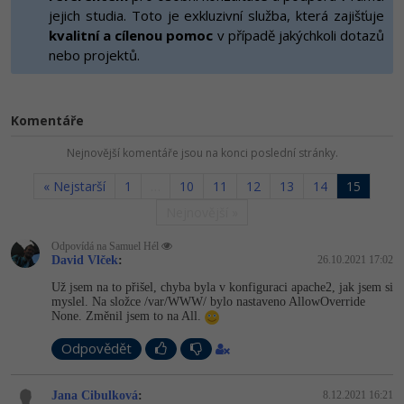
-80%
Vývojář mobilních aplikací
jejich studia. Toto je exkluzivní služba, která zajišťuje
Python
HTML5, CSS3, Bootstrap, SEO
kvalitní a cílenou pomoc
v případě jakýchkoli dotazů
PHP
-80%
nebo projektů.
Specialista na AI a bigdata
JavaScript
SQL a databáze
JavaScript
-80%
C# Game developer
PHP
Testování a verzování
Komentáře
Python
-80%
Webdesigner
C++
Nejnovější komentáře jsou na konci poslední stránky.
UML a návrhové vzory
HTML / CSS
-80%
Tester
Swift
« Nejstarší
1
…
10
11
12
13
14
15
React
UML a návrhové vzory
Nejnovější »
-80%
Systémový administrátor
Kotlin
Spring
Odpovídá na Samuel Hél
MySQL/MariaDB
David Vlček
:
26.10.2021 17:02
-80%
Grafik / UX/UI návrhář
C
ASP.NET MVC
Už jsem na to přišel, chyba byla v konfiguraci apache2, jak jsem si
MS-SQL
myslel. Na složce /var/WWW/ bylo nastaveno AllowOverride
3D grafik
VB.NET
None. Změnil jsem to na All.
Django
SQLite
Odpovědět
Projektový manažer
SQL
Best practices
-80%
Databázový analytik
Jana Cibulková
:
8.12.2021 16:21
Návrh SW