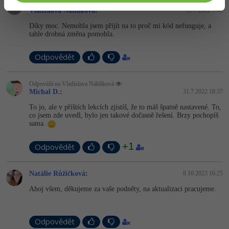
Odpovídá na Michal D.
Vladislava Náhlíková
:
31.7.2022 9:46
Díky moc. Nemohla jsem přijít na to proč mi kód nefunguje, a
tahle drobná změna pomohla.
Odpovědět
Odpovídá na Vladislava Náhlíková
Michal D.
:
31.7.2022 18:37
To jo, ale v příštích lekcích zjistíš, že to máš špatně nastavené. To,
co jsem zde uvedl, bylo jen takové dočasně řešení. Brzy pochopíš
sama.
+1
Odpovědět
Natálie Růžičková
:
8.10.2023 16:25
Ahoj všem, děkujeme za vaše podněty, na aktualizaci pracujeme.
Odpovědět