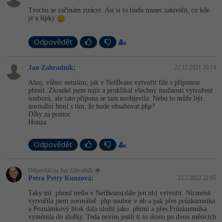
Trochu se začínám ztrácet. Asi si to budu muset zakreslit, co kde
-41%
Copywriter
je a šipky
Algoritmy
-10%
WordPress specialista
Odpovědět
Umělá inteligence (AI)
SEO specialista
Pro děti
Jan Zahradník
:
22.12.2021 20:14
Ahoj, vůbec netuším, jak v NetBeans vytvořit file s příponou
Více
phtml. Zkoušel jsem najít a proklikal všechny možnosti vytvoření
souborů, ale tato přípona se tam neobjevila. Nebo to může být
normální html s tím, že bude obsahovat php?
Fórum
Díky za pomoc
Honza
Kurzy e-commerce
Odpovědět
Testování softwaru
Kurzy designu
Odpovídá na Jan Zahradník
Petra Petty Kunzová
:
23.2.2022 22:05
-80%
Datová analýza
HTML/CSS
Příběhy absolventů
Taky mi .phtml nešlo v NetBeans(dále jen nb) vytvořit. Nicméně
vytvořila jsem normálně .php soubor v nb a pak přes průzkumníka
-80%
Digitální gramotnost
Blog
Photoshop
a Poznámkový blok dala uložit jako .phtml a přes Průzkumníka
vyměnila do složky. Teda nevím jestli ti to skoro po dvou měsících