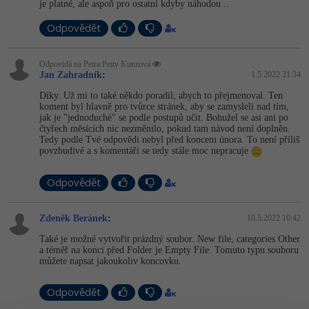
je platné, ale aspoň pro ostatní kdyby náhodou ..
-30%
Kariéra
-80%
Marketing
Adobe Illustrator
Odpovědět
Pro firmy
-30%
WordPress
Adobe Lightroom
Odpovídá na Petra Petty Kunzová
-30%
-15%
Jan Zahradník
:
1.5.2022 21:34
SEO
Adobe XD
Díky. Už mi to také někdo poradil, abych to přejmenoval. Ten
-25%
koment byl hlavně pro tvůrce stránek, aby se zamysleli nad tím,
UX
Adobe InDesign
jak je "jednoduché" se podle postupů učit. Bohužel se asi ani po
čtyřech měsících nic nezměnilo, pokud tam návod není doplněn.
Tedy podle Tvé odpovědi nebyl před koncem února. To není příliš
Business
Adobe After Effects
povzbudivé a s komentáři se tedy stále moc nepracuje
-25%
-80%
Kryptoměny
Blender
Odpovědět
-30%
Copywriting
Inkscape
Zdeněk Beránek
:
10.5.2022 10:42
-80%
-80%
MS Office
Také je možné vytvořit prázdný soubor. New file, categories Other
Fotografování
a téměř na konci před Folder je Empty File. Tomuto typu souboru
můžete napsat jakoukoliv koncovku.
Google Dokumenty
Video
Odpovědět
Time management
Ostatní