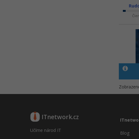
Rudo
Čle
Zobrazeno
ITnetwork.cz
ITnetwo
Učíme národ IT
Blog