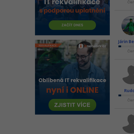
dependency injection
Čle
Metodiky vývoje softwaru
Standardy
Best practices
Návrhové vzory v PHP
Járin B
WordPress - Tvorba webů
Čle
snadno a rychle
Algoritmy
Online test znalostí PHP
Rudo
Čle