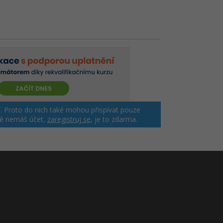
jší. Proto do nich také mohou přispívat pouze
tě nemáš účet,
zaregistruj se
, je to zdarma.