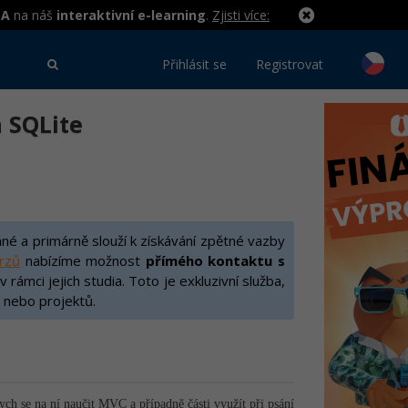
MA
na náš
interaktivní e-learning
.
Zjisti více:
Přihlásit se
Registrovat
 SQLite
é a primárně slouží k získávání zpětné vazby
urzů
nabízíme možnost
přímého kontaktu s
rámci jejich studia. Toto je exkluzivní služba,
 nebo projektů.
ych se na ní naučit MVC a případně části využít při psání