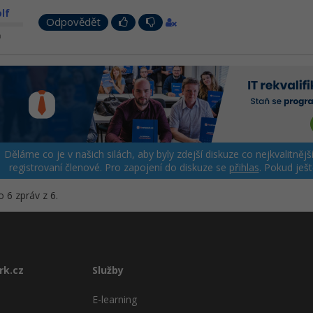
lf
Odpovědět
n
Děláme co je v našich silách, aby byly zdejší diskuze co nejkvalitně
registrovaní členové. Pro zapojení do diskuze se
přihlas
. Pokud ješ
 6 zpráv z 6.
rk.cz
Služby
E-learning