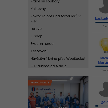
Práce se soubory
Knihovny
Pokročilá obsluha formulářů v
kaskad
PHP
Čle
Laravel
E-shop
E-commerce
Testování
Mich
Návštěvní kniha přes WebSocket
Marti
PHP funkce od A do Z
Tvůr
Optimalizace webových aplikací
Bezpečnost
PostgreSQL
SQLite
gal
Softwarové architektury a