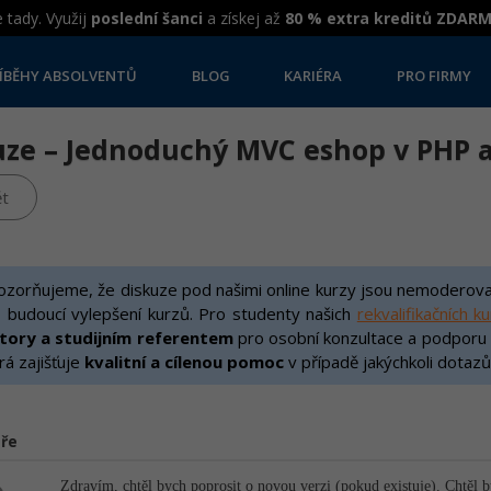
 tady. Využij
poslední šanci
a získej až
80 % extra kreditů ZDAR
ÍBĚHY ABSOLVENTŮ
BLOG
KARIÉRA
PRO FIRMY
uze – Jednoduchý MVC eshop v PHP a
t
zorňujeme, že diskuze pod našimi online kurzy jsou nemoderovan
 budoucí vylepšení kurzů. Pro studenty našich
rekvalifikačních k
ktory a studijním referentem
pro osobní konzultace a podporu v 
rá zajišťuje
kvalitní a cílenou pomoc
v případě jakýchkoli dotazů
ře
Zdravím, chtěl bych poprosit o novou verzi (pokud existuje). Chtěl b