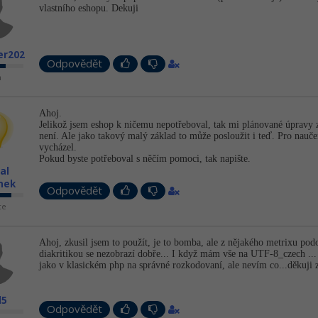
vlastního eshopu. Dekuji
er202
Odpovědět
n
Ahoj.
Jelikož jsem eshop k ničemu nepotřeboval, tak mi plánované úpravy 
není. Ale jako takový malý základ to může posloužit i teď. Pro nauč
vycházel.
Pokud byste potřeboval s něčím pomoci, tak napište.
al
nek
Odpovědět
ce
Ahoj, zkusil jsem to použít, je to bomba, ale z nějakého metrixu p
diakritikou se nezobrazí dobře... I když mám vše na UTF-8_czech ...
jako v klasickém php na správné rozkodovaní, ale nevím co...děkuji 
d5
Odpovědět