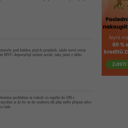
zmizely pod haldou jiných projektů, takže nová verze
ení MVC doporučuji místní seriál, taky jsem z něho
odobnému problému se cokoli co napíšu do DB s
 myslím si že by se do souboru db.php mělo připsat něco
za radu