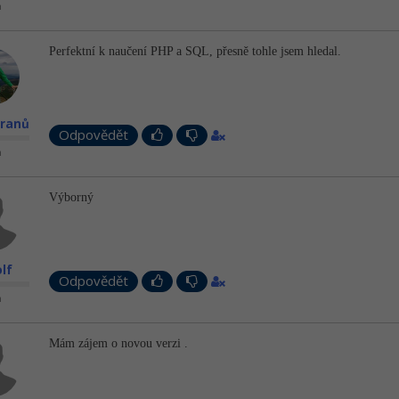
n
Perfektní k naučení PHP a SQL, přesně tohle jsem hledal.
eranů
Odpovědět
n
Výborný
lf
Odpovědět
n
Mám zájem o novou verzi .