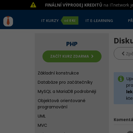
FINÁLNÍ VÝPRODEJ KREDITŮ
na ITnetwork je
IT KURZY
IT E-LEARNING
PŘ
od
0 Kč
Disk
PHP
Zpě
ZAČÍT KURZ ZDARMA
Základní konstrukce
Upo
Databáze pro začátečníky
pro
MySQL a MariaDB podrobněji
le
kte
Objektově orientované
programování
UML
Komentá
MVC