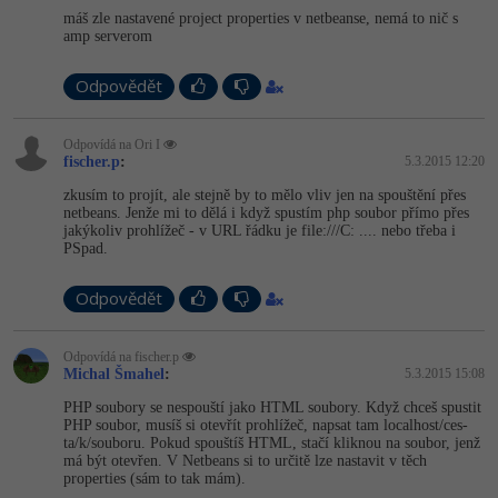
máš zle nastavené project properties v netbeanse, nemá to nič s
-41%
amp serverom
Copywriter
Algoritmy
-10%
Odpovědět
WordPress specialista
Umělá inteligence (AI)
SEO specialista
Odpovídá na Ori I
Pro děti
fischer.p
:
5.3.2015 12:20
zkusím to projít, ale stejně by to mělo vliv jen na spouštění přes
Více
netbeans. Jenže mi to dělá i když spustím php soubor přímo přes
jakýkoliv prohlížeč - v URL řádku je file:///C: .... nebo třeba i
PSpad.
Fórum
Odpovědět
Kurzy e-commerce
Odpovídá na fischer.p
Testování softwaru
Kurzy designu
Michal Šmahel
:
5.3.2015 15:08
-80%
PHP soubory se nespouští jako HTML soubory. Když chceš spustit
Datová analýza
HTML/CSS
Příběhy absolventů
PHP soubor, musíš si otevřít prohlížeč, napsat tam localhost/ces­
ta/k/souboru. Pokud spouštíš HTML, stačí kliknou na soubor, jenž
-80%
má být otevřen. V Netbeans si to určitě lze nastavit v těch
Digitální gramotnost
Blog
Photoshop
properties (sám to tak mám).