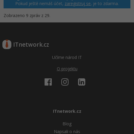
Pokud ještě nemáš účet,
zaregistruj se
, je to zdarma.
Zobrazeno 9 zpráv z 29.
ITnetwork.cz
Učíme národ IT
O projektu
ITnetwork.cz
Blog
Napsali o nás