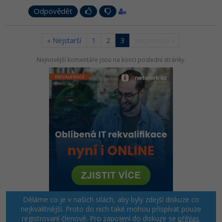
Odpovědět
« Nejstarší
1
2
3
Nejnovější »
Nejnovější komentáře jsou na konci poslední stránky.
Děláme co je v našich silách, aby byly zdejší diskuze co
nejkvalitnější. Proto do nich také mohou přispívat pouze
registrovaní členové. Pro zapojení do diskuze se
přihlas
.