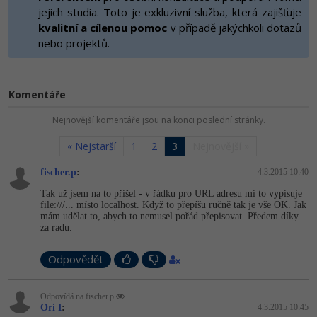
-80%
Vývojář mobilních aplikací
jejich studia. Toto je exkluzivní služba, která zajišťuje
Python
HTML5, CSS3, Bootstrap, SEO
kvalitní a cílenou pomoc
v případě jakýchkoli dotazů
PHP
-80%
nebo projektů.
Specialista na AI a bigdata
JavaScript
SQL a databáze
JavaScript
-80%
C# Game developer
PHP
Testování a verzování
Komentáře
Python
-80%
Webdesigner
C++
Nejnovější komentáře jsou na konci poslední stránky.
UML a návrhové vzory
HTML / CSS
-80%
Tester
Swift
« Nejstarší
1
2
3
Nejnovější »
React
UML a návrhové vzory
-80%
fischer.p
:
4.3.2015 10:40
Systémový administrátor
Kotlin
Spring
Tak už jsem na to přišel - v řádku pro URL adresu mi to vypisuje
MySQL/MariaDB
-80%
file:///... místo localhost. Když to přepíšu ručně tak je vše OK. Jak
Grafik / UX/UI návrhář
C
mám udělat to, abych to nemusel pořád přepisovat. Předem díky
ASP.NET MVC
MS-SQL
za radu.
3D grafik
VB.NET
Django
Odpovědět
SQLite
Projektový manažer
SQL
Best practices
Odpovídá na fischer.p
-80%
Ori I
:
Databázový analytik
4.3.2015 10:45
Návrh SW