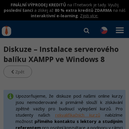
FINÁLNÍ VÝPRODEJ KREDITŮ
na ITnetwork je tady. Využij
poslední šanci
a získej až
80 % extra kreditů ZDARMA
na náš
interaktivní e-learning
.
Zjisti více:
IT kurzy
Od
0 Kč
Diskuze – Instalace serverového
Přihlásit se
|
Registrovat
IT e-learning
Rekvalifikace a kurzy
balíku XAMPP ve Windows 8
hrazené úřadem práce
Kurzy IT profesí
Zpět
Workshopy zdarma
Junior programátor
Kurzy programování
Umělá inteligence v praxi
Školení
Programátor WWW aplikací
Jak začít?
Upozorňujeme, že diskuze pod našimi online kurzy
Datová analýza v praxi
Základy programování
jsou nemoderované a primárně slouží k získávání
Školení dle technologií
-80%
Senior programátor
Java
zpětné vazby pro budoucí vylepšení kurzů. Pro
Objektové programování - OOP
C# .NET
studenty našich
rekvalifikačních kurzů
nabízíme
-80%
Front-end developer
C#.NET
možnost
přímého kontaktu s lektory a studijním
Umělá inteligence
Java
referentem
pro osobní konzultace a podporu v rámci