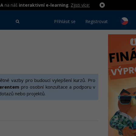
MA
na náš
interaktivní e-learning
.
Zjisti více:
Přihlásit se
Registrovat
ětné vazby pro budoucí vylepšení kurzů. Pro
ferentem
pro osobní konzultace a podporu v
 dotazů nebo projektů.