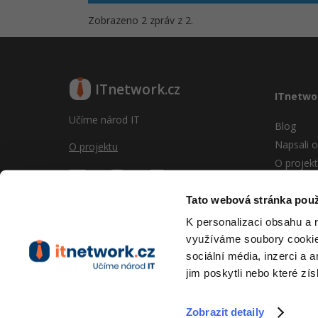
Zobrazeno 2 zpráv z 2.
ITnetwork.cz
ITnetwo
Učíme národ IT
Blog
Napsali o
O projektu
O projek
Reklama
Vývoj sy
Tato webová stránka použ
Provozní
K personalizaci obsahu a 
RSS
využíváme soubory cookie.
Kontakt
sociální média, inzerci a 
jim poskytli nebo které zís
Zobrazit detaily
Copyright © 2026