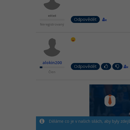
ettet
Odpovědět
Neregistrovaný
alokin200
Odpovědět
Člen
Děláme co je v našich silách, aby byly zdej