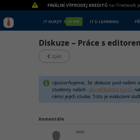
FINÁLNÍ VÝPRODEJ KREDITŮ
na ITnetwork je
IT KURZY
IT E-LEARNING
PŘ
od
0 Kč
Diskuze – Práce s editor
Zpět
Upozorňujeme, že diskuze pod našimi on
studenty našich
rekvalifikačních kurzů
na
rámci jejich studia. Toto je exkluzivní slu
Komentáře
etete