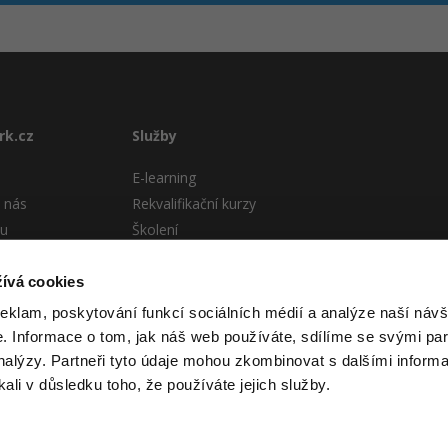
rk.cz
Služby
E-learning
 nás
Rekvalifikační kurzy
tu
Školení
Pro firmy
stému
ívá cookies
 podmínky
reklam, poskytování funkcí sociálních médií a analýze naší návš
 Informace o tom, jak náš web používáte, sdílíme se svými par
analýzy. Partneři tyto údaje mohou zkombinovat s dalšími informa
kali v důsledku toho, že používáte jejich služby.
 itnetwork.cz. Veškerý obsah webu (pokud není uvedeno jinak) je za