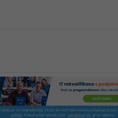
ší diskuze co nejkvalitnější. Proto do nich také mohou přispívat pouze
přihlas
. Pokud ještě nemáš účet,
zaregistruj se
, je to zdarma.