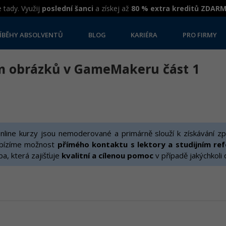
 tady. Využij
poslední šanci
a získej až
80 % extra kreditů ZDAR
ÍBĚHY ABSOLVENTŮ
BLOG
KARIÉRA
PRO FIRMY
em obrázků v GameMakeru část 1
line kurzy jsou nemoderované a primárně slouží k získávání zp
bízíme možnost
přímého kontaktu s lektory a studijním re
žba, která zajišťuje
kvalitní a cílenou pomoc
v případě jakýchkoli