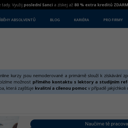
 tady. Využij
poslední šanci
a získej až
80 % extra kreditů ZDAR
ÍBĚHY ABSOLVENTŮ
BLOG
KARIÉRA
PRO FIRMY
line kurzy jsou nemoderované a primárně slouží k získávání zp
bízíme možnost
přímého kontaktu s lektory a studijním re
žba, která zajišťuje
kvalitní a cílenou pomoc
v případě jakýchkoli
Naučíme tě pracova