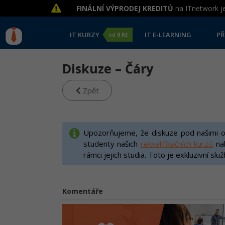
FINÁLNÍ VÝPRODEJ KREDITŮ
na ITnetwork je
IT KURZY
IT E-LEARNING
PŘ
od
0 Kč
Diskuze – Čáry
Zpět
Upozorňujeme, že diskuze pod našimi on
studenty našich
rekvalifikačních kurzů
na
rámci jejich studia. Toto je exkluzivní slu
Komentáře