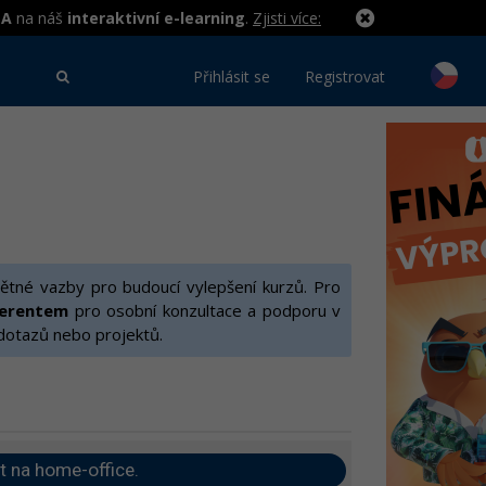
MA
na náš
interaktivní e-learning
.
Zjisti více:
Přihlásit se
Registrovat
ětné vazby pro budoucí vylepšení kurzů. Pro
ferentem
pro osobní konzultace a podporu v
 dotazů nebo projektů.
t na home-office.