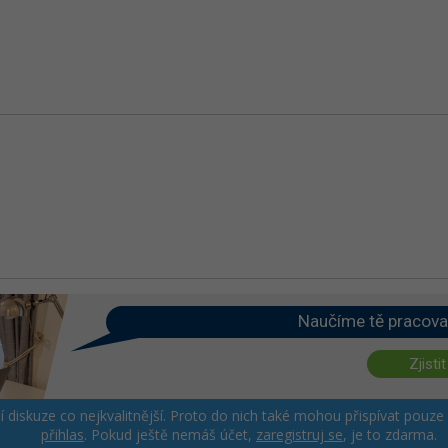
Naučíme tě pracova
Zjistit
ší diskuze co nejkvalitnější. Proto do nich také mohou přispívat pouze
přihlas
. Pokud ještě nemáš účet,
zaregistruj se
, je to zdarma.