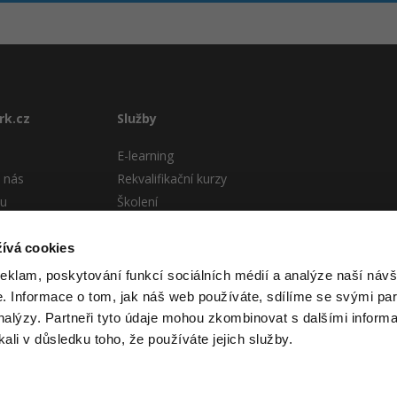
rk.cz
Služby
E-learning
 nás
Rekvalifikační kurzy
tu
Školení
Pro firmy
stému
ívá cookies
 podmínky
reklam, poskytování funkcí sociálních médií a analýze naší návš
 Informace o tom, jak náš web používáte, sdílíme se svými par
analýzy. Partneři tyto údaje mohou zkombinovat s dalšími informa
kali v důsledku toho, že používáte jejich služby.
 itnetwork.cz. Veškerý obsah webu (pokud není uvedeno jinak) je za