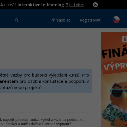
MA
na náš
interaktivní e-learning
.
Zjisti více:
Přihlásit se
Registrovat
ětné vazby pro budoucí vylepšení kurzů. Pro
ferentem
pro osobní konzultace a podporu v
 dotazů nebo projektů.
ak napojit původní funkci vpřed a vzad na podmínku
nou detekci a můžu dočasně antivir vypnout?