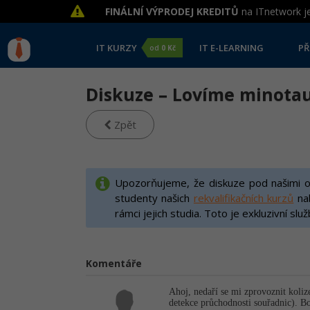
FINÁLNÍ VÝPRODEJ KREDITŮ
na ITnetwork je
IT KURZY
IT E-LEARNING
PŘ
od
0 Kč
Diskuze – Lovíme minotaur
Zpět
Upozorňujeme, že diskuze pod našimi on
studenty našich
rekvalifikačních kurzů
na
rámci jejich studia. Toto je exkluzivní slu
Komentáře
Ahoj, nedaří se mi zprovoznit koli
detekce průchodnosti souřadnic). Bo