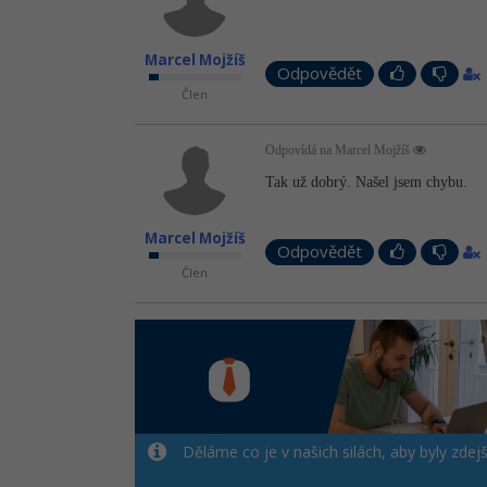
Marcel Mojžíš
Odpovědět
Člen
Odpovídá na Marcel Mojžíš
Tak už dobrý. Našel jsem chybu.
Marcel Mojžíš
Odpovědět
Člen
Děláme co je v našich silách, aby byly zdej