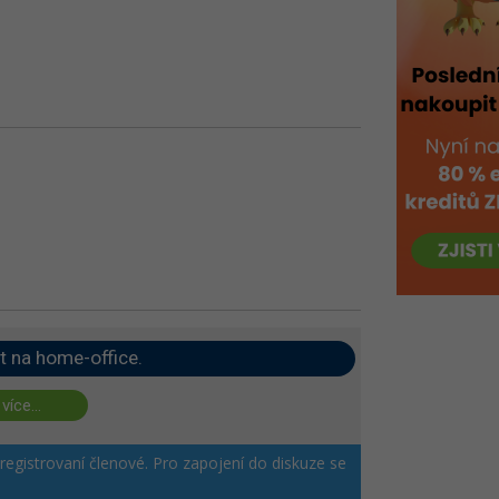
t na home-office.
 více...
 registrovaní členové. Pro zapojení do diskuze se