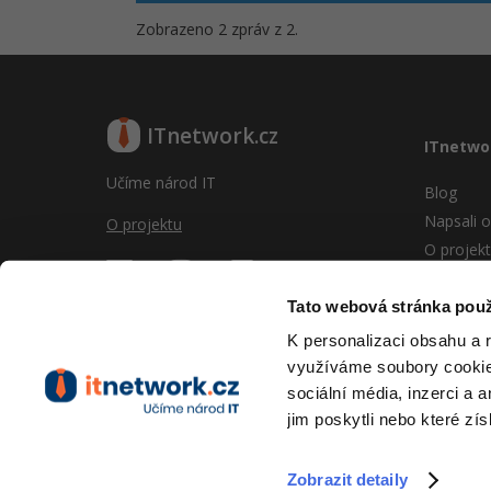
Zobrazeno 2 zpráv z 2.
ITnetwork.cz
ITnetwo
Učíme národ IT
Blog
Napsali o
O projektu
O projek
Reklama
Vývoj sy
Tato webová stránka použ
Provozní
K personalizaci obsahu a 
RSS
využíváme soubory cookie.
Kontakt
sociální média, inzerci a 
jim poskytli nebo které zís
Zobrazit detaily
Copyright © 2026