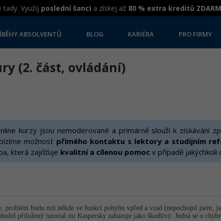
 tady. Využij
poslední šanci
a získej až
80 % extra kreditů ZDAR
ÍBĚHY ABSOLVENTŮ
BLOG
KARIÉRA
PRO FIRMY
y (2. část, ovládání)
line kurzy jsou nemoderované a primárně slouží k získávání zp
bízíme možnost
přímého kontaktu s lektory a studijním re
žba, která zajišťuje
kvalitní a cílenou pomoc
v případě jakýchkoli
ze, problém budu mít někde ve funkci pohybu vpřed a vzad (nepochopil jsem, j
hužel přiložený tutorial mi Kaspersky zahazuje jako škodlivý. Jedná se o chyb