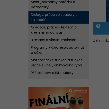
Menu, seznamy obrázků a
poznámky
Dialogy, práce se soubory a
kalendář
Obrazce, práce s textem a
kreslení na canvas
Bitmapy a vlastní malování
Zatím nikd
Programy XXprofesor, automat
a dělení
Matematické funkce a funkce,
práce s Shell, animovaná ryba
RES soubory a INI soubory
Přehled proměnných, StringGrid
a Pagecontrol
Doplnění - While cyklus, Canvas
a tisk
Závěrečný rejstřík