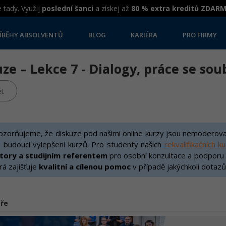
 tady. Využij
poslední šanci
a získej až
80 % extra kreditů ZDAR
ÍBĚHY ABSOLVENTŮ
BLOG
KARIÉRA
PRO FIRMY
ze – Lekce 7 - Dialogy, práce se so
t
zorňujeme, že diskuze pod našimi online kurzy jsou nemoderovan
 budoucí vylepšení kurzů. Pro studenty našich
rekvalifikačních k
ktory a studijním referentem
pro osobní konzultace a podporu v 
rá zajišťuje
kvalitní a cílenou pomoc
v případě jakýchkoli dotazů
ře