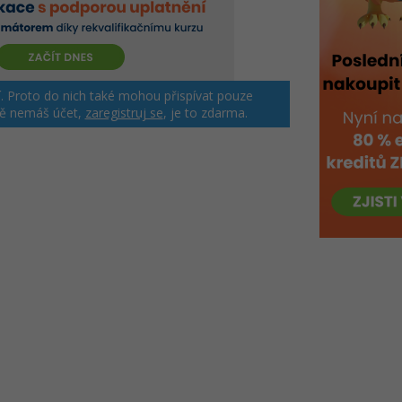
jší. Proto do nich také mohou přispívat pouze
tě nemáš účet,
zaregistruj se
, je to zdarma.