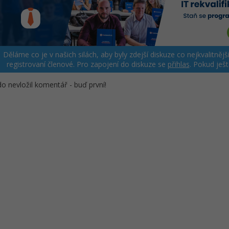
Děláme co je v našich silách, aby byly zdejší diskuze co nejkvalitně
registrovaní členové. Pro zapojení do diskuze se
přihlas
. Pokud ješ
o nevložil komentář - buď první!