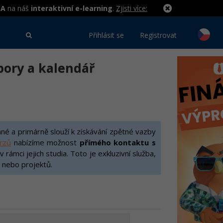
MA
na náš
interaktivní e-learning
.
Zjisti více:
Přihlásit se
Registrovat
ubory a kalendář
é a primárně slouží k získávání zpětné vazby
urzů
nabízíme možnost
přímého kontaktu s
rámci jejich studia. Toto je exkluzivní služba,
 nebo projektů.