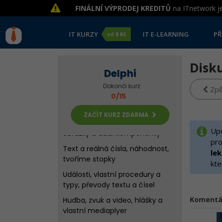
FINÁLNÍ VÝPRODEJ KREDITŮ
na ITnetwork je
IT KURZY
IT E-LEARNING
PŘ
od
0 Kč
Disku
Delphi
Dokonči kurz
Zpě
0/15
Úvod do prostředí, Okno a první
program
ZAČÍT KURZ ZDARMA
Podmínky, cykly, proměnné,
Upo
obrázky a další komponenty
pro
Text a reálná čísla, náhodnost,
le
tvoříme stopky
kte
Události, vlastní procedury a
typy, převody textu a čísel
Komentá
Hudba, zvuk a video, hlášky a
vlastní mediaplyer