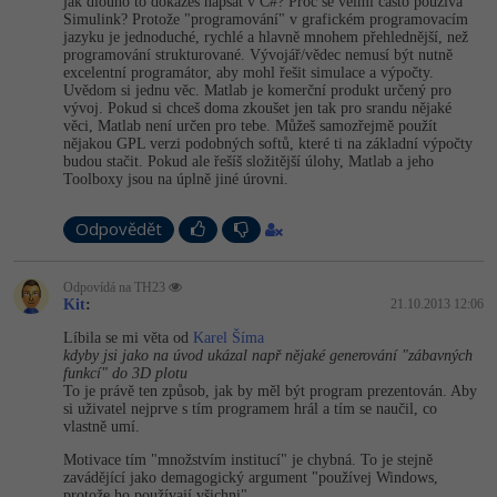
jak dlouho to dokážeš napsat v C#? Proč se velmi často používá
Simulink? Protože "programování" v grafickém programovacím
-41%
jazyku je jednoduché, rychlé a hlavně mnohem přehlednější, než
Copywriter
Algoritmy
programování strukturované. Vývojář/vědec nemusí být nutně
excelentní programátor, aby mohl řešit simulace a výpočty.
-10%
WordPress specialista
Uvědom si jednu věc. Matlab je komerční produkt určený pro
Umělá inteligence (AI)
vývoj. Pokud si chceš doma zkoušet jen tak pro srandu nějaké
věci, Matlab není určen pro tebe. Můžeš samozřejmě použít
SEO specialista
nějakou GPL verzi podobných softů, které ti na základní výpočty
Pro děti
budou stačit. Pokud ale řešíš složitější úlohy, Matlab a jeho
Toolboxy jsou na úplně jiné úrovni.
Více
Odpovědět
Fórum
Odpovídá na TH23
Kit
:
21.10.2013 12:06
Kurzy e-commerce
Líbila se mi věta od
Karel Šíma
kdyby jsi jako na úvod ukázal např nějaké generování "zábavných
Testování softwaru
Kurzy designu
funkcí" do 3D plotu
To je právě ten způsob, jak by měl být program prezentován. Aby
-80%
si uživatel nejprve s tím programem hrál a tím se naučil, co
Datová analýza
HTML/CSS
Příběhy absolventů
vlastně umí.
-80%
Motivace tím "množstvím institucí" je chybná. To je stejně
Digitální gramotnost
Blog
Photoshop
zavádějící jako demagogický argument "používej Windows,
protože ho používají všichni".