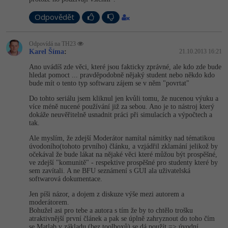
-30%
Kariéra
-80%
Marketing
Adobe Illustrator
Odpovědět
Pro firmy
-30%
WordPress
Adobe Lightroom
Odpovídá na TH23
-30%
Karel Šíma
:
21.10.2013 16:21
-15%
SEO
Adobe XD
Ano uvádíš zde věci, které jsou fakticky zprávné, ale kdo zde bude
hledat pomoct ... pravděpodobně nějaký student nebo někdo kdo
-25%
UX
Adobe InDesign
bude mít o tento typ softwaru zájem se v něm "povrtat"
Do tohto seriálu jsem kliknul jen kvůli tomu, že nucenou výuku a
Business
Adobe After Effects
více méně nucené používání již za sebou. Ano je to nástroj který
dokáže neuvěřitelně usnadnit práci při simulacích a výpočtech a
tak.
-25%
-80%
Kryptoměny
Blender
Ale myslím, že zdejší Moderátor namítal námitky nad tématikou
úvodoního(tohoto prvního) článku, a vzjádřil zklamání jelikož by
-30%
Copywriting
Inkscape
očekával že bude lákat na nějaké věci které můžou být prospěšné,
ve zdejší "komunitě" - respektive prospěšné pro studenty které by
sem zavítali. A ne BFU seznámení s GUI ala uživatelská
-80%
-80%
MS Office
Fotografování
softwarová dokumentace.
Jen píši názor, a dojem z diskuze výše mezi autorem a
Google Dokumenty
Video
moderátorem.
Bohužel asi pro tebe a autora s tím že by to chtělo trošku
atraktivnější první článek a pak se úplně zahryznout do toho čím
Time management
Ostatní
se Matlab v základu (bez toolboxů) se dá použít => úvodní