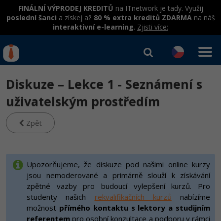
FINÁLNÍ VÝPRODEJ KREDITŮ
na ITnetwork je tady. Využij
poslední šanci
a získej až
80 % extra kreditů ZDARMA
na náš
interaktivní e-learning
.
Zjisti více:
IT kurzy
Od
0 Kč
Diskuze – Lekce 1 - Seznámení s
Přihlásit se
|
Registrovat
IT e-learning
Rekvalifikace a kurzy
uživatelským prostředím
hrazené úřadem práce
Kurzy IT profesí
Zpět
Workshopy zdarma
Junior programátor
Kurzy programování
Umělá inteligence v praxi
Školení
Programátor WWW aplikací
Jak začít?
Upozorňujeme, že diskuze pod našimi online kurzy
Datová analýza v praxi
Základy programování
jsou nemoderované a primárně slouží k získávání
Školení dle technologií
-80%
Senior programátor
Java
zpětné vazby pro budoucí vylepšení kurzů. Pro
Objektové programování - OOP
C# .NET
studenty našich
rekvalifikačních kurzů
nabízíme
-80%
Front-end developer
C#.NET
možnost
přímého kontaktu s lektory a studijním
Umělá inteligence
Java
referentem
pro osobní konzultace a podporu v rámci