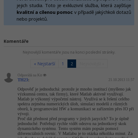
-80%
Vývojář mobilních aplikací
jejich studia. Toto je exkluzivní služba, která zajišťuje
Python
HTML5, CSS3, Bootstrap, SEO
kvalitní a cílenou pomoc
v případě jakýchkoli dotazů
PHP
-80%
nebo projektů.
Specialista na AI a bigdata
JavaScript
SQL a databáze
JavaScript
-80%
C# Game developer
PHP
Testování a verzování
Komentáře
Python
-80%
Webdesigner
C++
Nejnovější komentáře jsou na konci poslední stránky.
UML a návrhové vzory
HTML / CSS
-80%
Tester
Swift
« Nejstarší
1
2
Nejnovější »
React
UML a návrhové vzory
-80%
Odpovídá na Kit
Systémový administrátor
Kotlin
TH23
:
21.10.2013 11:57
Spring
MySQL/MariaDB
-80%
Odpověď je jednoduchá: protože je mnoho institucí (myšleno jak
Grafik / UX/UI návrhář
C
výzkumná centra, tak firmy), které Matlab aktivně využívají.
ASP.NET MVC
MS-SQL
Matlab je výkonný výpočetní nástroj. Využívá se k řešení celého
spektra zejména numerických úloh, simulaci modelů z různých
3D grafik
VB.NET
oborů, k programování HW a komunikaci se zařízením přes IO při
Django
SQLite
vývoji.
Proč dát přednost před programy v jiných jazycích? To je úplně
Projektový manažer
SQL
jednoduché. Potřebuji rychle vidět odezvu na jednotkový skok
Best practices
dynamického systému. Tento systém mám popsán pomocí
-80%
diferenciálních rovnic. V Matlabu je to otázka několika minut. Za
Databázový analytik
Návrh SW