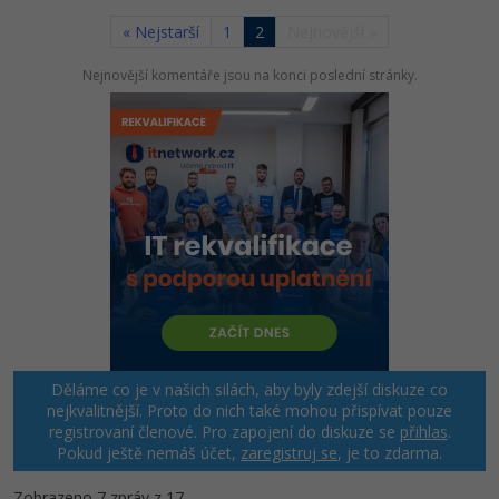
« Nejstarší
1
2
Nejnovější »
Nejnovější komentáře jsou na konci poslední stránky.
Děláme co je v našich silách, aby byly zdejší diskuze co
nejkvalitnější. Proto do nich také mohou přispívat pouze
registrovaní členové. Pro zapojení do diskuze se
přihlas
.
Pokud ještě nemáš účet,
zaregistruj se
, je to zdarma.
Zobrazeno 7 zpráv z 17.