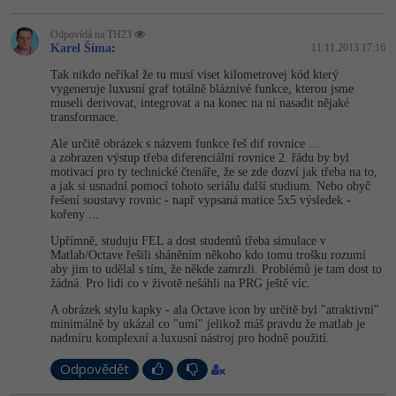
Odpovídá na TH23
Karel Šíma
:
11.11.2013 17:16
Tak nikdo neříkal že tu musí viset kilometrovej kód který
vygeneruje luxusní graf totálně bláznivé funkce, kterou jsme
museli derivovat, integrovat a na konec na ní nasadit nějaké
transformace.
Ale určitě obrázek s názvem funkce řeš dif rovnice ...
a zobrazen výstup třeba diferenciální rovnice 2. řádu by byl
motivací pro ty technické čtenáře, že se zde dozví jak třeba na to,
a jak si usnadní pomocí tohoto seriálu další studium. Nebo obyč
řešení soustavy rovnic - např vypsaná matice 5x5 výsledek -
kořeny ...
Upřímně, studuju FEL a dost studentů třeba simulace v
Matlab/Octave řešili sháněním někoho kdo tomu trošku rozumí
aby jim to udělal s tím, že někde zamrzli. Problémů je tam dost to
žádná. Pro lidi co v životě nešáhli na PRG ještě víc.
A obrázek stylu kapky - ala Octave icon by určitě byl "atraktivní"
minimálně by ukázal co "umí" jelikož máš pravdu že matlab je
nadmíru komplexní a luxusní nástroj pro hodně použití.
Odpovědět