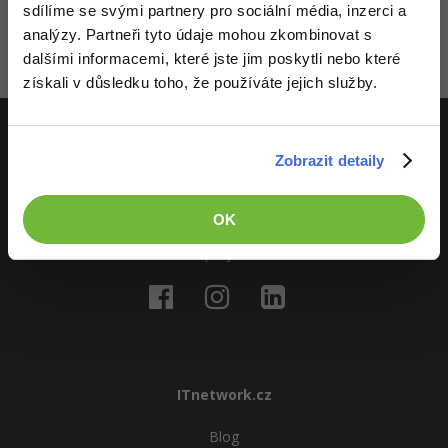
sdílíme se svými partnery pro sociální média, inzerci a
registrovaní členové. Pro zapojení do diskuze se
přihlas
.
-41%
Pokud ještě nemáš účet,
zaregistruj se
, je to zdarma.
analýzy. Partneři tyto údaje mohou zkombinovat s
Copywriter
Algoritmy
dalšími informacemi, které jste jim poskytli nebo které
Zatím nikdo nevložil komentář - buď první!
-10%
WordPress specialista
získali v důsledku toho, že používáte jejich služby.
Umělá inteligence (AI)
SEO specialista
Pro děti
Zobrazit detaily
ITnetwork.cz
Více
Učíme národ IT
OK
Fórum
O projektu
Kurzy e-commerce
Testování softwaru
Kurzy designu
-80%
Datová analýza
HTML/CSS
Příběhy absolventů
ITnetwork.cz
-80%
Digitální gramotnost
Blog
Photoshop
Blog