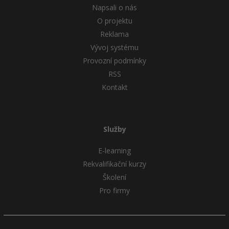
-30%
Kariéra
-80%
Napsali o nás
Marketing
Adobe Illustrator
O projektu
Pro firmy
-30%
WordPress
Reklama
Adobe Lightroom
Vývoj systému
-30%
-15%
SEO
Adobe XD
Provozní podmínky
RSS
-25%
UX
Adobe InDesign
Kontakt
Business
Adobe After Effects
-25%
-80%
Kryptoměny
Služby
Blender
-30%
E-learning
Copywriting
Inkscape
Rekvalifikační kurzy
-80%
-80%
Školení
MS Office
Fotografování
Pro firmy
Google Dokumenty
Video
Time management
Ostatní