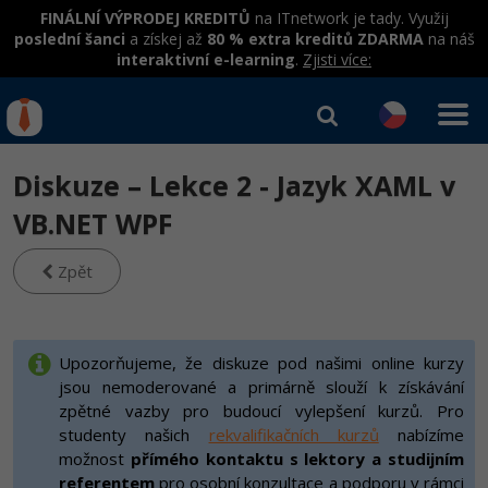
FINÁLNÍ VÝPRODEJ KREDITŮ
na ITnetwork je tady. Využij
poslední šanci
a získej až
80 % extra kreditů ZDARMA
na náš
interaktivní e-learning
.
Zjisti více:
IT kurzy
Od
0 Kč
Diskuze – Lekce 2 - Jazyk XAML v
Přihlásit se
|
Registrovat
IT e-learning
Rekvalifikace a kurzy
VB.NET WPF
hrazené úřadem práce
Kurzy IT profesí
Zpět
Workshopy zdarma
Junior programátor
Kurzy programování
Umělá inteligence v praxi
Školení
Programátor WWW aplikací
Jak začít?
Upozorňujeme, že diskuze pod našimi online kurzy
Datová analýza v praxi
Základy programování
jsou nemoderované a primárně slouží k získávání
Školení dle technologií
-80%
Senior programátor
Java
zpětné vazby pro budoucí vylepšení kurzů. Pro
Objektové programování - OOP
C# .NET
studenty našich
rekvalifikačních kurzů
nabízíme
-80%
Front-end developer
C#.NET
možnost
přímého kontaktu s lektory a studijním
Umělá inteligence
Java
referentem
pro osobní konzultace a podporu v rámci