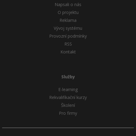
-80%
Napsali o nás
Blog
Photoshop
O projektu
Kariéra
-80%
Reklama
Adobe Illustrator
Vývoj systému
Pro firmy
-30%
Adobe Lightroom
Provozní podmínky
RSS
-15%
Adobe XD
Kontakt
-25%
Adobe InDesign
Služby
Adobe After Effects
E-learning
-80%
Blender
Rekvalifikační kurzy
Školení
Inkscape
Pro firmy
-80%
Fotografování
Video