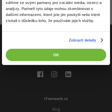
sdílíme se svými partnery pro sociální média, inzerci a
registrovaní členové. Pro zapojení do diskuze se
přihlas
.
-41%
Pokud ještě nemáš účet,
zaregistruj se
, je to zdarma.
analýzy. Partneři tyto údaje mohou zkombinovat s
Copywriter
Algoritmy
Time management
dalšími informacemi, které jste jim poskytli nebo které
Zatím nikdo nevložil komentář - buď první!
-10%
WordPress specialista
získali v důsledku toho, že používáte jejich služby.
Umělá inteligence (AI)
Windows
SEO specialista
Pro děti
Linux
Zobrazit detaily
ITnetwork.cz
Více
Sítě
Učíme národ IT
OK
Fórum
Kybernetická bezpečnost
O projektu
Elektronický podpis
Fórum
Kurzy designu
ITnetwork.cz
-80%
HTML/CSS
Příběhy absolventů
Blog