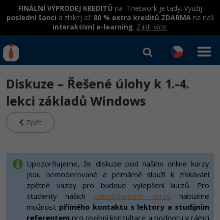
FINÁLNÍ VÝPRODEJ KREDITŮ
na ITnetwork je tady. Využij
poslední šanci
a získej až
80 % extra kreditů ZDARMA
na náš
interaktivní e-learning
.
Zjisti více:
IT kurzy
Od
0 Kč
Diskuze – Řešené úlohy k 1.-4.
Přihlásit se
|
Registrovat
IT e-learning
Rekvalifikace a kurzy
lekci základů Windows
hrazené úřadem práce
Kurzy IT profesí
Zpět
Workshopy zdarma
Junior programátor
Kurzy programování
Umělá inteligence v praxi
Školení
Programátor WWW aplikací
Jak začít?
Upozorňujeme, že diskuze pod našimi online kurzy
Kurzy e-commerce
Datová analýza v praxi
Základy programování
jsou nemoderované a primárně slouží k získávání
Školení dle technologií
-80%
Senior programátor
Java
Testování softwaru
zpětné vazby pro budoucí vylepšení kurzů. Pro
Objektové programování - OOP
C# .NET
studenty našich
rekvalifikačních kurzů
nabízíme
-80%
Front-end developer
C#.NET
možnost
přímého kontaktu s lektory a studijním
Datová analýza
Umělá inteligence
Java
referentem
pro osobní konzultace a podporu v rámci