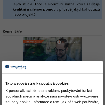
-80%
Vývojář mobilních aplikací
jejich studia. Toto je exkluzivní služba, která zajišťuje
-80%
Python
Digitální gramotnost
Photoshop
HTML5, CSS3, Bootstrap, SEO
kvalitní a cílenou pomoc
v případě jakýchkoli dotazů
PHP
-80%
-30%
nebo projektů.
Specialista na AI a bigdata
-80%
JavaScript
Marketing
Adobe Illustrator
SQL a databáze
JavaScript
-80%
C# Game developer
-30%
PHP
WordPress
Adobe Lightroom
Testování a verzování
Komentáře
Python
-80%
-30%
Webdesigner
-15%
C++
SEO
Adobe XD
UML a návrhové vzory
HTML / CSS
-80%
Tester
-25%
Swift
UX
Adobe InDesign
React
UML a návrhové vzory
-80%
Systémový administrátor
Kotlin
Business
Adobe After Effects
Spring
MySQL/MariaDB
-80%
-25%
Grafik / UX/UI návrhář
-80%
C
Kryptoměny
Blender
ASP.NET MVC
MS-SQL
-30%
3D grafik
VB.NET
Copywriting
Inkscape
Tato webová stránka používá cookies
Django
SQLite
K personalizaci obsahu a reklam, poskytování funkcí
-80%
Projektový manažer
-80%
SQL
MS Office
Fotografování
sociálních médií a analýze naší návštěvnosti využíváme
Best practices
Děláme co je v našich silách, aby byly zdejší diskuze co
-80%
soubory cookie. Informace o tom, jak náš web používáte,
Databázový analytik
Návrh SW
nejkvalitnější. Proto do nich také mohou přispívat pouze
Google Dokumenty