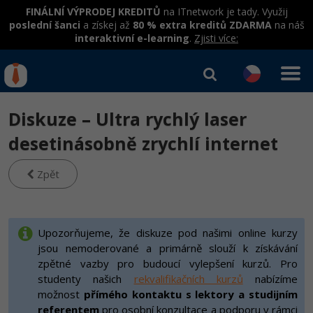
FINÁLNÍ VÝPRODEJ KREDITŮ
na ITnetwork je tady. Využij
poslední šanci
a získej až
80 % extra kreditů ZDARMA
na náš
interaktivní e-learning
.
Zjisti více:
IT kurzy
Od
0 Kč
Diskuze – Ultra rychlý laser
Přihlásit se
|
Registrovat
IT e-learning
Rekvalifikace a kurzy
desetinásobně zrychlí internet
hrazené úřadem práce
Příběhy absolventů
Kurzy IT profesí
Zpět
Workshopy zdarma
Blog
Junior programátor
Kurzy programování
Umělá inteligence v praxi
Školení
Kariéra
Programátor WWW aplikací
Jak začít?
Upozorňujeme, že diskuze pod našimi online kurzy
Kurzy e-commerce
Datová analýza v praxi
Základy programování
Pro firmy
jsou nemoderované a primárně slouží k získávání
Školení dle technologií
-80%
Senior programátor
Java
Testování softwaru
zpětné vazby pro budoucí vylepšení kurzů. Pro
Kurzy designu
Objektové programování - OOP
C# .NET
studenty našich
rekvalifikačních kurzů
nabízíme
-80%
Front-end developer
-80%
C#.NET
možnost
přímého kontaktu s lektory a studijním
Datová analýza
HTML/CSS
Umělá inteligence
Java
referentem
pro osobní konzultace a podporu v rámci