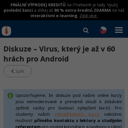
FINÁLNÍ VÝPRODEJ KREDITŮ
na ITnetwork je tady. Využij
poslední šanci
a získej až
80 % extra kreditů ZDARMA
na náš
interaktivní e-learning
.
Zjisti více:
IT kurzy
Od
0 Kč
Diskuze – Virus, který je až v 60
Přihlásit se
|
Registrovat
IT e-learning
Rekvalifikace a kurzy
hrách pro Android
hrazené úřadem práce
Příběhy absolventů
Kurzy IT profesí
Zpět
Workshopy zdarma
Blog
Junior programátor
Kurzy programování
Umělá inteligence v praxi
Školení
Kariéra
Programátor WWW aplikací
Jak začít?
Upozorňujeme, že diskuze pod našimi online kurzy
Kurzy e-commerce
Datová analýza v praxi
Základy programování
Pro firmy
jsou nemoderované a primárně slouží k získávání
Školení dle technologií
-80%
Senior programátor
Java
Testování softwaru
zpětné vazby pro budoucí vylepšení kurzů. Pro
Kurzy designu
Objektové programování - OOP
C# .NET
studenty našich
rekvalifikačních kurzů
nabízíme
-80%
Front-end developer
-80%
C#.NET
možnost
přímého kontaktu s lektory a studijním
Datová analýza
HTML/CSS
Umělá inteligence
Java
referentem
pro osobní konzultace a podporu v rámci