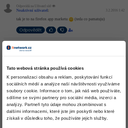
Odpovídá na Uživatel sítě
Neaktivní uživatel
:
3.2.2016 1:42
tak je to na firefox app marketu
(teda co pamatuju)
Odpovědět
Odpovídá na Neaktivní uživatel
:
3.2.2016 7:08
A na jablečným App Store. Windows Store to tak možná má taky,
ale asi spíš ne. Tam mám zatím jen vyplněný metadata k appce,
takže zkušenost nemám.
Tato webová stránka používá cookies
K personalizaci obsahu a reklam, poskytování funkcí
Odpovědět
sociálních médií a analýze naší návštěvnosti využíváme
soubory cookie. Informace o tom, jak náš web používáte,
Odpovídá na Uživatel sítě
sdílíme se svými partnery pro sociální média, inzerci a
:
3.2.2016 7:10
analýzy. Partneři tyto údaje mohou zkombinovat s
Mohlo by to bejt lepší, to jo. Zase by to ale bylo nepříjemné pro
dalšími informacemi, které jste jim poskytli nebo které
vývojáře i lidi - vývojář vydá nějaký hotfix, protože mu třeba
nefunguje přihlášení (tím pádem appka nikomu nejede) a čekal by
získali v důsledku toho, že používáte jejich služby.
2-3 dny na schválení. Takhle je to u Applu a Mozilly.