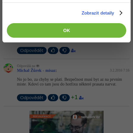
Odpovědět
Zobrazit detaily
Odpovídá na
Michal Žůrek - misaz
:
3.2.2016 7:15
OK
Na windowsu kontroluji kazdou app skutecni lide.
Odpovědět
Odpovídá na
Michal Žůrek - misaz
:
3.2.2016 7:16
No jo bo, za chyby se plati. Bezpečnost musí byt az na prvním
miste. Kdoví co tam jsou do hotfixu některé prasata narvat.
+1
Odpovědět