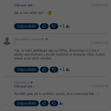
Video
Uživatel sítě
:
2.2.2016 23:17
-41%
Copywriter
Algoritmy
Time management
Ostatní
Jak se toto může stát?..
-10%
WordPress specialista
Umělá inteligence (AI)
Windows
Fórum
+1
Odpovědět
SEO specialista
Pro děti
Linux
Odpovídá na Uživatel sítě
:
2.2.2016 23:42
Více
Sítě
Tak, že když publikuješ app na GPlay, zkontroluje ti ji bot a
nějaký anti-malware a po pár hodinách je dostupná všem. A před
Fórum
Kybernetická bezpečnost
botem se dá ukrýt všechno.
+1
Elektronický podpis
Odpovědět
Fórum
Odpovídá na
Uživatel sítě
:
3.2.2016 0:29
Nevěděl jsem jak to probíhá, myslel, že to kontrolují lidi.. :/
Odpovědět