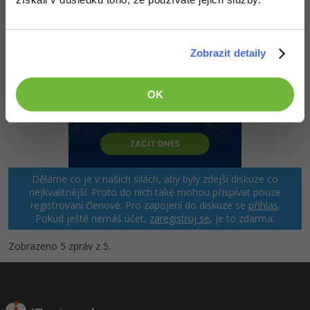
Zobrazit detaily
OK
Děláme co je v našich silách, aby byly zdejší diskuze co
nejkvalitnější. Proto do nich také mohou přispívat pouze
registrovaní členové. Pro zapojení do diskuze se
přihlas
.
Pokud ještě nemáš účet,
zaregistruj se
, je to zdarma.
Zobrazeno 5 zpráv z 5.