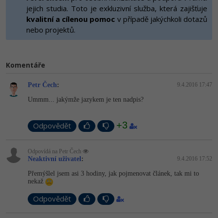
-80%
Vývojář mobilních aplikací
jejich studia. Toto je exkluzivní služba, která zajišťuje
-80%
Python
Digitální gramotnost
Photoshop
HTML5, CSS3, Bootstrap, SEO
kvalitní a cílenou pomoc
v případě jakýchkoli dotazů
PHP
-80%
-30%
nebo projektů.
Specialista na AI a bigdata
-80%
JavaScript
Marketing
Adobe Illustrator
SQL a databáze
JavaScript
-80%
C# Game developer
-30%
PHP
WordPress
Adobe Lightroom
Testování a verzování
Komentáře
Python
-80%
-30%
Webdesigner
-15%
C++
SEO
Adobe XD
Petr Čech
:
9.4.2016 17:47
UML a návrhové vzory
HTML / CSS
-80%
Tester
-25%
Swift
Ummm... jakýmže jazykem je ten nadpis?
UX
Adobe InDesign
React
UML a návrhové vzory
-80%
Systémový administrátor
Kotlin
+3
Business
Odpovědět
Adobe After Effects
Spring
MySQL/MariaDB
-80%
-25%
Grafik / UX/UI návrhář
-80%
C
Kryptoměny
Blender
Odpovídá na Petr Čech
ASP.NET MVC
MS-SQL
Neaktivní uživatel
:
9.4.2016 17:52
-30%
3D grafik
VB.NET
Copywriting
Inkscape
Přemýšlel jsem asi 3 hodiny, jak pojmenovat článek, tak mi to
Django
SQLite
nekaž
-80%
Projektový manažer
-80%
SQL
MS Office
Fotografování
Odpovědět
Best practices
-80%
Databázový analytik
Návrh SW
Google Dokumenty