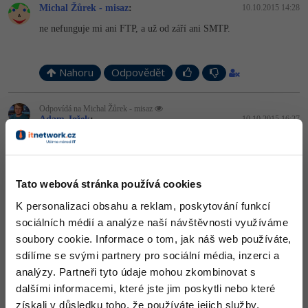
Video
Michal Žůrek - misaz
:
10.10.2015 14:28
-41%
Copywriter
Algoritmy
ne nefunguje mi ani FTP, a už od září ani SMTP.
Time management
Ostatní
-10%
WordPress specialista
Umělá inteligence (AI)
Windows
Fórum
Nahoru
Odpovědět
SEO specialista
Pro děti
Linux
Odpovídá na Michal Žůrek - misaz
Adam Ježek
:
10.10.2015 16:27
Více
Sítě
A jak přesouváš soubory? Nijak?
Fórum
Kybernetická bezpečnost
Nahoru
Odpovědět
Tato webová stránka používá cookies
Elektronický podpis
Odpovídá na Adam Ježek
K personalizaci obsahu a reklam, poskytování funkcí
Michal Žůrek - misaz
:
10.10.2015 16:27
sociálních médií a analýze naší návštěvnosti využíváme
Fórum
tipnul jsi to správně - nijak.
soubory cookie. Informace o tom, jak náš web používáte,
sdílíme se svými partnery pro sociální média, inzerci a
+2
Nahoru
Odpovědět
analýzy. Partneři tyto údaje mohou zkombinovat s
dalšími informacemi, které jste jim poskytli nebo které
získali v důsledku toho, že používáte jejich služby.