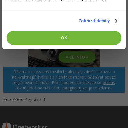
Naučíme tě pracovat na
home-office.
Zobrazit detaily
OK
VÍCE INFO »
Děláme co je v našich silách, aby byly zdejší diskuze co
nejkvalitnější. Proto do nich také mohou přispívat pouze
registrovaní členové. Pro zapojení do diskuze se
přihlas
.
Pokud ještě nemáš účet,
zaregistruj se
, je to zdarma.
Zobrazeno 4 zpráv z 4.
ITnetwork.cz