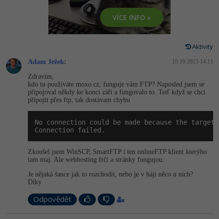
-80%
Vývojář mobilních aplikací
-80%
Python
Digitální gramotnost
Photoshop
VÍCE INFO »
HTML5, CSS3, Bootstrap, SEO
PHP
-80%
-30%
Specialista na AI a bigdata
-80%
JavaScript
Marketing
Adobe Illustrator
SQL a databáze
JavaScript
Aktivity
-80%
C# Game developer
-30%
PHP
WordPress
Adobe Lightroom
Adam Ježek
:
10.10.2015 14:11
Testování a verzování
Python
-80%
-30%
Webdesigner
-15%
Zdravim,
C++
SEO
Adobe XD
kdo tu používáte moxo.cz, funguje vám FTP? Naposled jsem se
UML a návrhové vzory
HTML / CSS
připojoval někdy ke konci září a fungovalo to. Teď když se chci
-80%
Tester
-25%
Swift
připojit přes ftp, tak dostávam chybu
UX
Adobe InDesign
React
UML a návrhové vzory
-80%
Systémový administrátor
No connection could be made because the target 
Kotlin
Business
Adobe After Effects
Connection failed.
Spring
MySQL/MariaDB
-80%
-25%
Grafik / UX/UI návrhář
-80%
C
Kryptoměny
Blender
Zkoušel jsem WinSCP, SmartFTP i ten onlineFTP klient kterýho
ASP.NET MVC
MS-SQL
tam maj. Ale webhosting frčí a stránky fungujou.
-30%
3D grafik
VB.NET
Copywriting
Inkscape
Je nějaká šance jak to rozchodit, nebo je v háji něco u nich?
Django
SQLite
Díky
-80%
Projektový manažer
-80%
SQL
MS Office
Fotografování
Odpovědět
Best practices
-80%
Databázový analytik
Návrh SW
Google Dokumenty