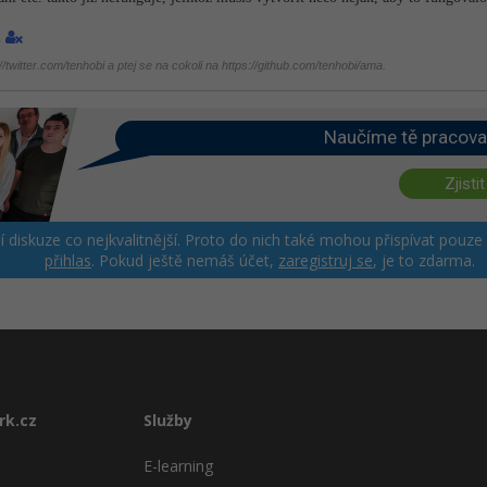
1
twitter.com/tenhobi a ptej se na cokoli na https://github.com/tenhobi/ama.
Naučíme tě pracova
Zjistit
ší diskuze co nejkvalitnější. Proto do nich také mohou přispívat pouze
přihlas
. Pokud ještě nemáš účet,
zaregistruj se
, je to zdarma.
rk.cz
Služby
E-learning