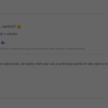
e, například?
jde o zakázky.
2
twitter.com/tenhobi a ptej se na cokoli na https://github.com/tenhobi/ama.
o máš pravdu, ale kdyby chtěl práci tak je potřeba(je pravda že tady jsem to tr