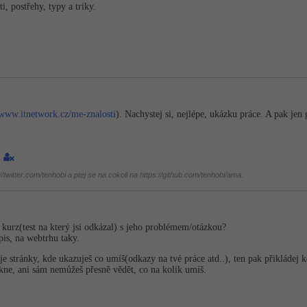
, postřehy, typy a triky.
/www.itnetwork.cz/me-znalosti
). Nachystej si, nejlépe, ukázku práce. A pak je
1
twitter.com/tenhobi a ptej se na cokoli na https://github.com/tenhobi/ama.
rz(test na který jsi odkázal) s jeho problémem/otázkou?
pis, na webtrhu taky.
oje stránky, kde ukazuješ co umíš(odkazy na tvé práce atd..), ten pak přikládej
ekne, ani sám nemůžeš přesně vědět, co na kolik umíš.