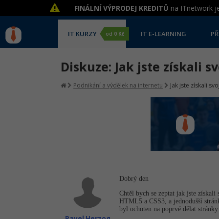
FINÁLNÍ VÝPRODEJ KREDITŮ
na ITnetwork je
IT KURZY
IT E-LEARNING
PŘ
od
0 Kč
Diskuze: Jak jste získali s
Podnikání a výdělek na internetu
Jak jste získali sv
Dobrý den
Chtěl bych se zeptat jak jste získa
HTML5 a CSS3, a jednodušší stránky
byl ochoten na poprvé dělat stránky
Pavel Herzog