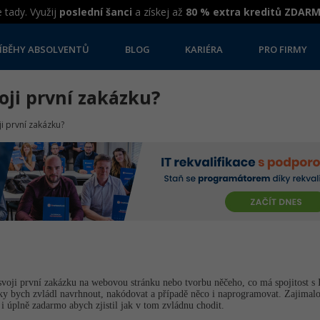
 tady. Využij
poslední šanci
a získej až
80 % extra kreditů ZDAR
ÍBĚHY ABSOLVENTŮ
BLOG
KARIÉRA
PRO FIRMY
voji první zakázku?
oji první zakázku?
li svoji první zakázku na webovou stránku nebo tvorbu něčeho, co má spojitost s
 bych zvládl navrhnout, nakódovat a případě něco i naprogramovat. Zajimalo 
 i úplně zadarmo abych zjistil jak v tom zvládnu chodit.