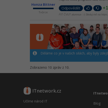
Honza Bittner
+
Odpovědět
Tvůrce
FIT ČVUT alumnus :-) Sleduj mě na https://
Děláme co je v našich silách, aby byly zdej
Zobrazeno 10 zpráv z 10.
ITnetwork.cz
ITnetwo
Učíme národ IT
Blog