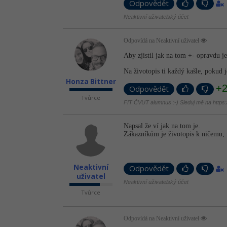
Odpovědět
Neaktivní uživatelský účet
Odpovídá na Neaktivní uživatel
Aby zjistil jak na tom +- opravdu j
Na životopis ti každý kašle, pokud 
Honza Bittner
+
Odpovědět
Tvůrce
FIT ČVUT alumnus :-) Sleduj mě na https://
Napsal že ví jak na tom je.
Zákazníkům je životopis k ničemu, t
Neaktivní
Odpovědět
uživatel
Neaktivní uživatelský účet
Tvůrce
Odpovídá na Neaktivní uživatel