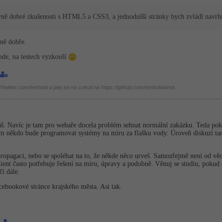
vně dobré zkušenosti s HTML5 a CSS3, a jednodušší stránky bych zvládl navrh
vně dobře.
inde, na testech vyzkouší
twitter.com/tenhobi a ptej se na cokoli na https://github.com/tenhobi/ama.
áš. Navíc je tam pro webaře docela problém sehnat normální zakázku. Teda pok
e jim někdo bude programovat systémy na míru za flašku vody. Úroveň diskuzí ta
 propagaci, nebo se spoléhat na to, že někde něco urveš. Samozřejmě není od věc
lient často potřebuje řešení na míru, úpravy a podobně. Věnuj se studiu, pokud s
í dále.
acebookové stránce krajského města. Asi tak.
1