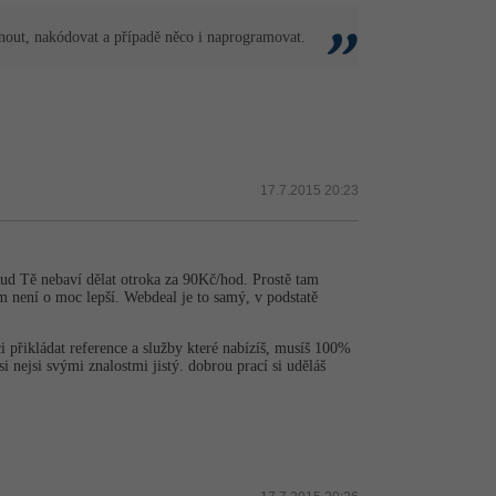
nout, nakódovat a případě něco i naprogramovat.
17.7.2015 20:23
ud Tě nebaví dělat otroka za 90Kč/hod. Prostě tam
m není o moc lepší. Webdeal je to samý, v podstatě
i přikládat reference a služby které nabízíš, musíš 100%
i nejsi svými znalostmi jistý. dobrou prací si uděláš