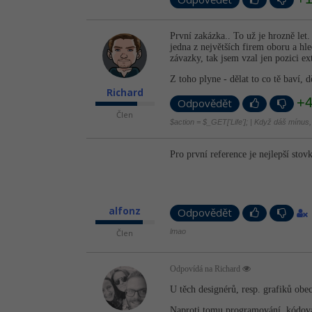
První zakázka.. To už je hrozně let
jedna z největších firem oboru a hle
závazky, tak jsem vzal jen pozici ex
Z toho plyne - dělat to co tě baví, d
Richard
+
Odpovědět
Člen
$action = $_GET['Life']; | Když dáš mínus,
Pro první reference je nejlepší stov
alfonz
Odpovědět
lmao
Člen
Odpovídá na Richard
U těch designérů, resp. grafiků obe
Naproti tomu programování, kódování