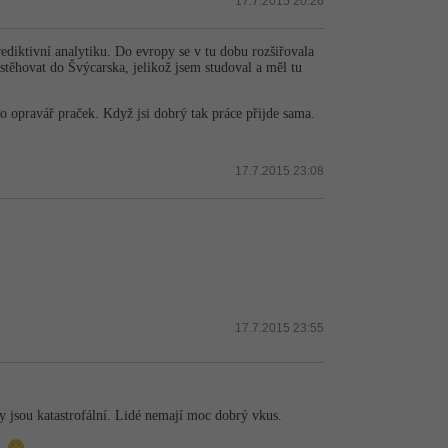
17.7.2015 20:26
ediktivní analytiku. Do evropy se v tu dobu rozšiřovala
i stěhovat do Švýcarska, jelikož jsem studoval a měl tu
nebo opravář praček. Když jsi dobrý tak práce přijde sama.
17.7.2015 23:08
17.7.2015 23:55
y jsou katastrofální. Lidé nemají moc dobrý vkus.
o.