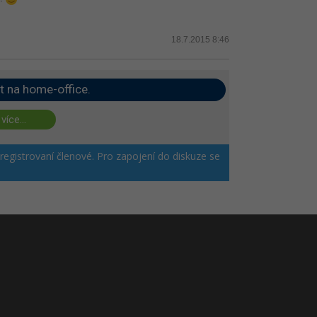
18.7.2015 8:46
t na home-office.
 více...
 registrovaní členové. Pro zapojení do diskuze se