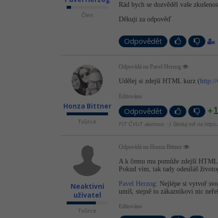
Rád bych se dozvěděl vaše zkušenosti
Člen
Děkuji za odpověď
Odpovědět
Odpovídá na Pavel Herzog
Udělej si zdejší HTML kurz (
http:/
Editováno
Honza Bittner
+
Odpovědět
Tvůrce
FIT ČVUT alumnus :-) Sleduj mě na https://
Odpovídá na Honza Bittner
A k čemu mu pomůže zdejší HTML ku
Pokud vím, tak tady odesíláš životo
Pavel Herzog
: Nejlépe si vytvoř sv
Neaktivní
umíš, stejně to zákazníkovi nic neř
uživatel
Editováno
Tvůrce