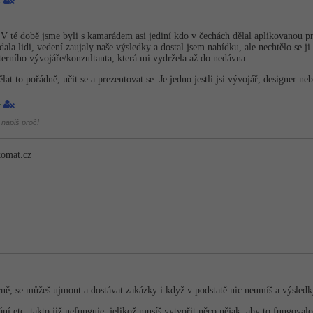
. V té době jsme byli s kamarádem asi jediní kdo v čechách dělal aplikovanou pr
dala lidi, vedení zaujaly naše výsledky a dostal jsem nabídku, ale nechtělo se j
terního vývojáře/konzul­tanta, která mi vydržela až do nedávna.
ělat to pořádně, učit se a prezentovat se. Je jedno jestli jsi vývojář, designer 
4
 napiš proč!
komat.cz
cně, se můžeš ujmout a dostávat zakázky i když v podstatě nic neumíš a výsledk
 etc. takto již nefunguje, jelikož musíš vytvořit něco nějak, aby to fungoval