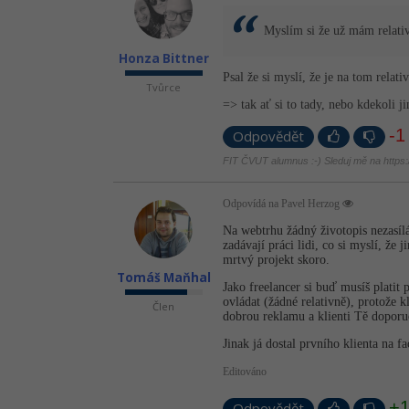
Myslím si že už mám relati
Honza Bittner
Psal že si myslí, že je na tom relati
Tvůrce
=> tak ať si to tady, nebo kdekoli j
-1
Odpovědět
FIT ČVUT alumnus :-) Sleduj mě na https://
Odpovídá na Pavel Herzog
Na webtrhu žádný životopis nezasíl
zadávají práci lidi, co si myslí, ž
mrtvý projekt skoro.
Tomáš Maňhal
Jako freelancer si buď musíš platit
ovládat (žádné relativně), protože k
Člen
dobrou reklamu a klienti Tě doporuč
Jinak já dostal prvního klienta na f
Editováno
+
Odpovědět