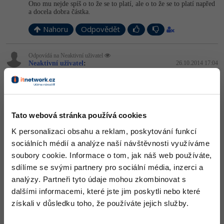
Ono mu nejde spíš o to že se to platí, ale o to že se to platí napřed
a docela dobra částka.
Nahoru
Odpovědět
Odpovídá na Neaktivní uživatel
Neaktivní uživatel
:
26.10.2014 17:04
Hmm tak oni berou za prodej cca 200Kč.
A za premium 4000. Tak to je pak ok.
Nahoru
Odpovědět
Tato webová stránka používá cookies
informatik87
:
27.10.2014 11:31
K personalizaci obsahu a reklam, poskytování funkcí
sociálních médií a analýze naší návštěvnosti využíváme
A jakou cenu má asi tato šablona
http://test-test.moxo.cz/
? Co
myslíte?
soubory cookie. Informace o tom, jak náš web používáte,
sdílíme se svými partnery pro sociální média, inzerci a
Editováno
analýzy. Partneři tyto údaje mohou zkombinovat s
Nahoru
Odpovědět
dalšími informacemi, které jste jim poskytli nebo které
získali v důsledku toho, že používáte jejich služby.
Odpovídá na informatik87
Tomáš Maňhal
:
27.10.2014 12:03