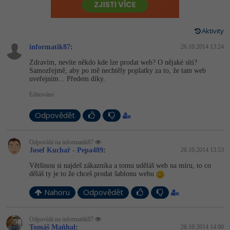
-80%
Vývojář mobilních aplikací
-80%
Python
Digitální gramotnost
Photoshop
HTML5, CSS3, Bootstrap, SEO
PHP
-80%
-30%
Specialista na AI a bigdata
Aktivity
-80%
JavaScript
Marketing
Adobe Illustrator
SQL a databáze
JavaScript
informatik87
:
26.10.2014 13:24
-80%
C# Game developer
-30%
PHP
WordPress
Adobe Lightroom
Zdravím, nevíte někdo kde lze prodat web? O nějaké síti?
Testování a verzování
Python
Samozřejmě, aby po mě nechtěly poplatky za to, že tam web
-80%
-30%
Webdesigner
uveřejním... Předem díky.
-15%
C++
SEO
Adobe XD
UML a návrhové vzory
HTML / CSS
Editováno
-80%
Tester
-25%
Swift
UX
Adobe InDesign
React
Odpovědět
UML a návrhové vzory
-80%
Systémový administrátor
Kotlin
Business
Adobe After Effects
Spring
MySQL/MariaDB
Odpovídá na informatik87
-80%
Josef Kuchař - Pepa489
:
26.10.2014 13:53
-25%
Grafik / UX/UI návrhář
-80%
C
Kryptoměny
Blender
ASP.NET MVC
MS-SQL
Většinou si najdeš zákazníka a tomu uděláš web na míru, to co
děláš ty je to že chceš prodat šablonu webu
-30%
3D grafik
VB.NET
Copywriting
Inkscape
Django
SQLite
Nahoru
Odpovědět
-80%
Projektový manažer
-80%
SQL
MS Office
Fotografování
Best practices
Odpovídá na informatik87
-80%
Databázový analytik
Návrh SW
Tomáš Maňhal
:
26.10.2014 14:00
Google Dokumenty