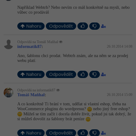
Video
Například Webtrh? Nebo nevím co máš konkrétně na mysli, nebo
-41%
Copywriter
Algoritmy
vůbec co prodáváš
Time management
Ostatní
-10%
WordPress specialista
Umělá inteligence (AI)
Nahoru
Odpovědět
Windows
Fórum
SEO specialista
Pro děti
Linux
Odpovídá na Tomáš Maňhal
informatik87
:
26.10.2014 14:08
Více
Sítě
Ano, šablonu chci prodat. Webtrh znám, ale na něm se za prodej
webu platí.
Fórum
Kybernetická bezpečnost
Nahoru
Odpovědět
Elektronický podpis
Odpovídá na informatik87
Tomáš Maňhal
:
26.10.2014 15:09
Fórum
A co konkrétně Ti brání v tom, udělat si vlastní eshop, třeba na
WooCommerce pluginu do wordpressu?
nebo jiný free eshop?
Můžeš se tím začít i docela dobře živit, pokud jsi tak dobrý, že
si můžeš dovolit za šablony brát peníze
Nahoru
Odpovědět