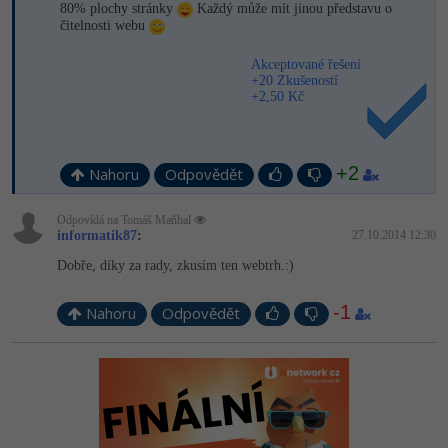
80% plochy stránky
Každý může mít jinou představu o
čitelnosti webu
Akceptované řešení
+20 Zkušeností
+2,50 Kč
+2
Nahoru
Odpovědět
Odpovídá na Tomáš Maňhal
informatik87
:
27.10.2014 12:30
Dobře, díky za rady, zkusím ten webtrh.:)
-1
Nahoru
Odpovědět