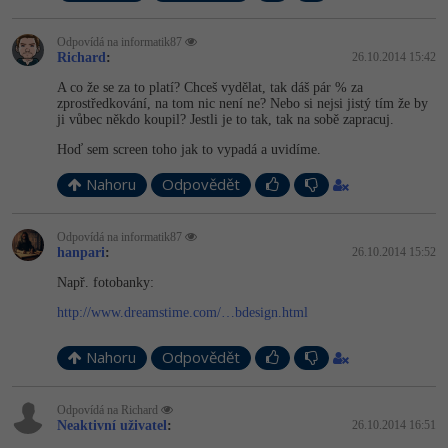
Odpovídá na informatik87
Richard
:
26.10.2014 15:42
A co že se za to platí? Chceš vydělat, tak dáš pár % za
zprostředkování, na tom nic není ne? Nebo si nejsi jistý tím že by
ji vůbec někdo koupil? Jestli je to tak, tak na sobě zapracuj.
Hoď sem screen toho jak to vypadá a uvidíme.
Nahoru
Odpovědět
Odpovídá na informatik87
hanpari
:
26.10.2014 15:52
Např. fotobanky:
http://www.dreamstime.com/…bdesign.html
Nahoru
Odpovědět
Odpovídá na Richard
Neaktivní uživatel
:
26.10.2014 16:51