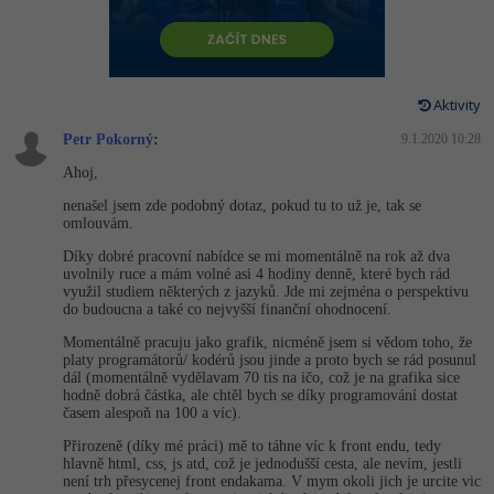
-80%
Vývojář mobilních aplikací
-80%
Python
Digitální gramotnost
Photoshop
HTML5, CSS3, Bootstrap, SEO
PHP
-80%
-30%
Specialista na AI a bigdata
-80%
JavaScript
Marketing
Adobe Illustrator
SQL a databáze
JavaScript
Aktivity
-80%
C# Game developer
-30%
PHP
WordPress
Adobe Lightroom
Petr Pokorný
:
9.1.2020 10:28
Testování a verzování
Python
-80%
-30%
Webdesigner
-15%
Ahoj,
C++
SEO
Adobe XD
UML a návrhové vzory
HTML / CSS
nenašel jsem zde podobný dotaz, pokud tu to už je, tak se
-80%
Tester
omlouvám.
-25%
Swift
UX
Adobe InDesign
React
UML a návrhové vzory
Díky dobré pracovní nabídce se mi momentálně na rok až dva
-80%
Systémový administrátor
uvolnily ruce a mám volné asi 4 hodiny denně, které bych rád
Kotlin
Business
Adobe After Effects
využil studiem některých z jazyků. Jde mi zejména o perspektivu
Spring
MySQL/MariaDB
do budoucna a také co nejvyšší finanční ohodnocení.
-80%
-25%
Grafik / UX/UI návrhář
-80%
C
Kryptoměny
Blender
Momentálně pracuju jako grafik, nicméně jsem si vědom toho, že
ASP.NET MVC
MS-SQL
platy programátorů/ kodérů jsou jinde a proto bych se rád posunul
-30%
3D grafik
dál (momentálně vydělavam 70 tis na ičo, což je na grafika sice
VB.NET
Copywriting
Inkscape
hodně dobrá částka, ale chtěl bych se díky programování dostat
Django
SQLite
časem alespoň na 100 a víc).
-80%
Projektový manažer
-80%
SQL
MS Office
Fotografování
Přirozeně (díky mé práci) mě to táhne víc k front endu, tedy
Best practices
hlavně html, css, js atd, což je jednodušší cesta, ale nevím, jestli
-80%
Databázový analytik
není trh přesycenej front endakama. V mym okoli jich je urcite vic
Návrh SW
Google Dokumenty