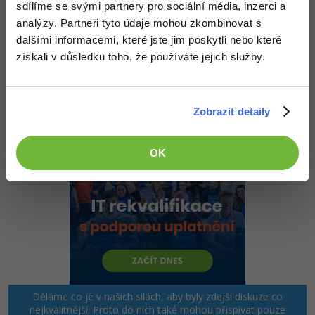
sdílíme se svými partnery pro sociální média, inzerci a
ochoten skousnout i mírné funkční nedostatky, protože ty se dají
průběžně odstraňovat.
analýzy. Partneři tyto údaje mohou zkombinovat s
dalšími informacemi, které jste jim poskytli nebo které
Pokud tě baví (a jde ti) grafika, zůstaň u ní. Je lepší být skvělý
grafik a frontenďák, než průměrný "programátor všeho"...
získali v důsledku toho, že používáte jejich služby.
+1
Nahoru
Odpovědět
Zobrazit detaily
OK
Děláme co je v našich silách, aby byly zdejší diskuze co
nejkvalitnější. Proto do nich také mohou přispívat pouze