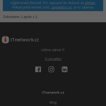
registrovaní členové. Pro zapojení do diskuze se
přihlas
.
Pokud ještě nemáš účet,
zaregistruj se
, je to zdarma.
Zobrazeno 2 zpráv z 2.
ITnetwork.cz
Učíme národ IT
O projektu
ITnetwork.cz
Blog