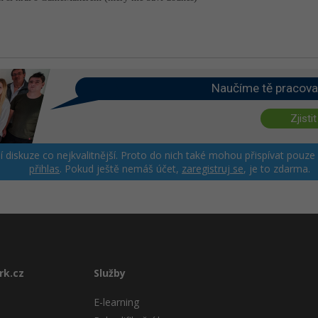
Naučíme tě pracova
Zjistit
ší diskuze co nejkvalitnější. Proto do nich také mohou přispívat pouze
přihlas
. Pokud ještě nemáš účet,
zaregistruj se
, je to zdarma.
rk.cz
Služby
E-learning