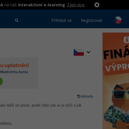
MA
na náš
interaktivní e-learning
.
Zjisti více:
Přihlásit se
Registrovat
Aktivity
ké další už umíte, podle čeho jste se je učili a jak
embleru.