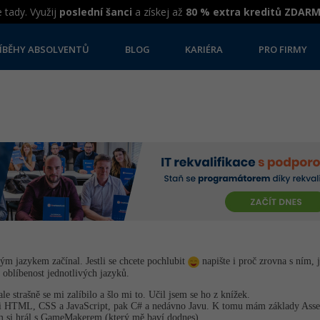
 tady. Využij
poslední šanci
a získej až
80 % extra kreditů ZDAR
ÍBĚHY ABSOLVENTŮ
BLOG
KARIÉRA
PRO FIRMY
ým jazykem začínal. Jestli se chcete pochlubit
napište i proč zrovna s ním, ja
oblíbenost jednotlivých jazyků.
le strašně se mi zalíbilo a šlo mi to. Učil jsem se ho z knížek.
jici HTML, CSS a JavaScript, pak C# a nedávno Javu. K tomu mám základy Ass
em si hrál s GameMakerem (který mě baví dodnes)