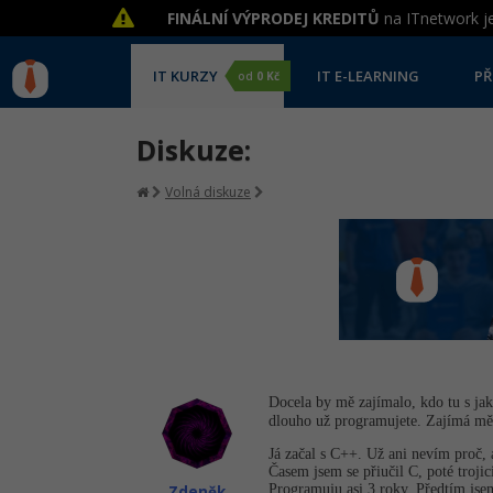
FINÁLNÍ VÝPRODEJ KREDITŮ
na ITnetwork je
IT KURZY
IT E-LEARNING
PŘ
od
0 Kč
Diskuze:
Volná diskuze
Docela by mě zajímalo, kdo tu s jak
dlouho už programujete. Zajímá mě 
Já začal s C++. Už ani nevím proč, a
Časem jsem se přiučil C, poté tro
Programuju asi 3 roky. Předtím js
Zdeněk