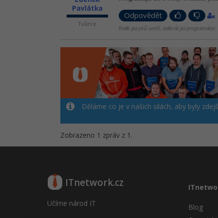
Pavlátka
Odpovědět
Tvůrce
Kolik jazyků umíš, tolikrát jsi programátor.
Děláme co je v našich silách, aby byly zdej
Zobrazeno 1 zpráv z 1.
ITnetwork.cz
ITnetwo
Učíme národ IT
Blog