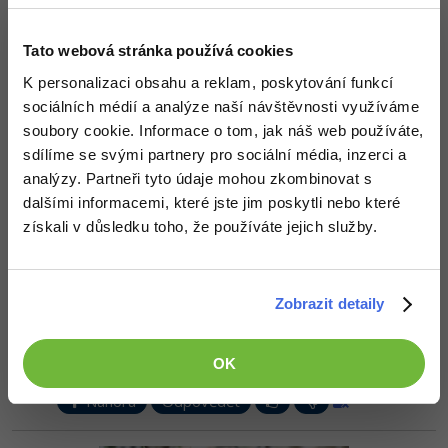
protože ax+b je pro x=0 čisté b a ax+b-b pro x=1 čisté a.
+2
Tato webová stránka používá cookies
Nahoru
Odpovědět
K personalizaci obsahu a reklam, poskytování funkcí
jan.vencl
:
9.11.2012 13:41
sociálních médií a analýze naší návštěvnosti využíváme
soubory cookie. Informace o tom, jak náš web používáte,
Děkuju moc !! Přemýšlel jsem nad rekurzivními funkcemi,
derivacemi, dokonce něco jako Brute force ale to řešení bylo uplné
sdílíme se svými partnery pro sociální média, inzerci a
geniální
Fakt Cokoliv když budu vědět poradim úplně jsi mi
analýzy. Partneři tyto údaje mohou zkombinovat s
zlepšil den
dalšími informacemi, které jste jim poskytli nebo které
získali v důsledku toho, že používáte jejich služby.
Nahoru
Odpovědět
Odpovídá na jan.vencl
matesax
:
9.11.2012 13:42
Zobrazit detaily
Stačí převést rovnici do tvaru x = ... a pak můžeš x vypustit a
provádět jen jeho výpočet. (A na to stačí pracovat obecně - šlo by
to třeba vytvořením šablon vzorců...)
OK
Nahoru
Odpovědět