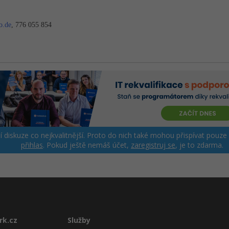
o.de
, 776 055 854
ší diskuze co nejkvalitnější. Proto do nich také mohou přispívat pouze
přihlas
. Pokud ještě nemáš účet,
zaregistruj se
, je to zdarma.
rk.cz
Služby