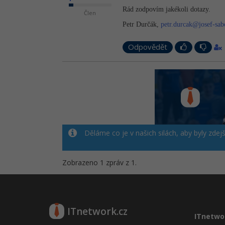
Rád zodpovím jakékoli dotazy.
Člen
Petr Durčák,
petr.durcak@
josef-sab
Odpovědět
Děláme co je v našich silách, aby byly zdej
Zobrazeno 1 zpráv z 1.
ITnetwork.cz
ITnetwo