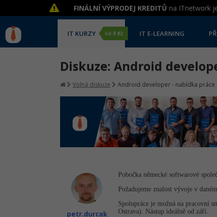
FINÁLNÍ VÝPRODEJ KREDITŮ
na ITnetwork je
IT KURZY
IT E-LEARNING
PŘ
od
0 Kč
Diskuze: Android develop
Volná diskuze
Android developer - nabídka práce
Pobočka německé softwarové spol
Požadujeme znalost vývoje v daném 
Spolupráce je možná na pracovní s
Ostrava). Nástup ideálně od září.
petr.durcak