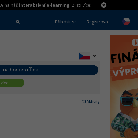
MA
na náš
interaktivní e-learning
.
Zjisti více:
Přihlásit se
Registrovat
t na home-office.
 více...
Aktivity