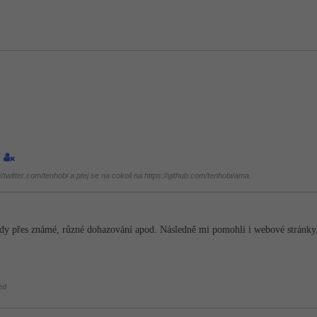
1
twitter.com/tenhobi a ptej se na cokoli na https://github.com/tenhobi/ama.
ody přes známé, různé dohazování apod. Následně mi pomohli i webové stránky
ed