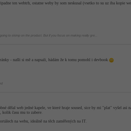
ipadne ten webtrh, ostatne weby by som neskusal (vsetko to su uz iba kopie we
 going to skimp on the product. But if you focus on making really gre...
tránky - našli si mě a napsali, hádám že k tomu pomohl i devbook
ed
robné dělal web jedné kapele, ve které hraje soused, sice by mi "plat" vyšel as
, kolik času mu to zabere.
ortálech na webu, ideálně na těch zaměřených na IT.