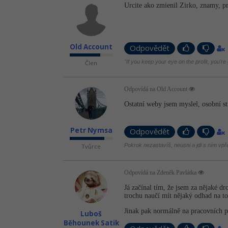
Urcite ako zmienil Zirko, znamy, pr
Old Account
Odpovědět
"If you keep your eye on the profit, you’re
Člen
Odpovídá na Old Account
Ostatní weby jsem myslel, osobní s
Petr Nymsa
Odpovědět
Pokrok nezastavíš, neusni a jdi s ním vpř
Tvůrce
Odpovídá na Zdeněk Pavlátka
Já začínal tím, že jsem za nějaké d
trochu naučí mít nějaký odhad na to
Jinak pak normálně na pracovních p
Luboš
Běhounek Satik