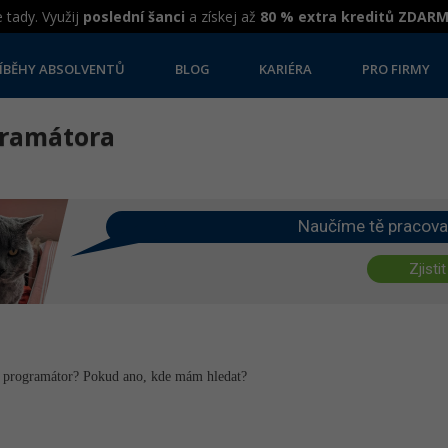
 tady. Využij
poslední šanci
a získej až
80 % extra kreditů ZDAR
ÍBĚHY ABSOLVENTŮ
BLOG
KARIÉRA
PRO FIRMY
gramátora
Naučíme tě pracova
Zjistit
o programátor? Pokud ano, kde mám hledat?