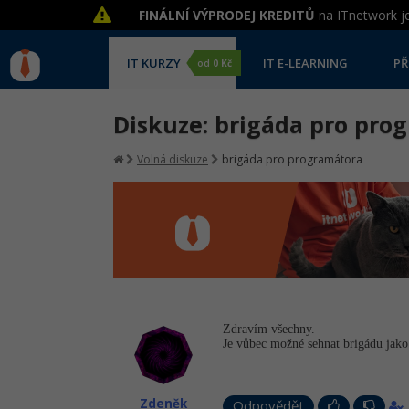
FINÁLNÍ VÝPRODEJ KREDITŮ
na ITnetwork je
IT KURZY
IT E-LEARNING
PŘ
od
0 Kč
Diskuze: brigáda pro pro
Volná diskuze
brigáda pro programátora
Zdravím všechny.
Je vůbec možné sehnat brigádu jak
Zdeněk
Odpovědět