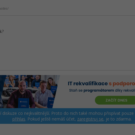
stles/
ak?
ší diskuze co nejkvalitnější. Proto do nich také mohou přispívat pouze
přihlas
. Pokud ještě nemáš účet,
zaregistruj se
, je to zdarma.