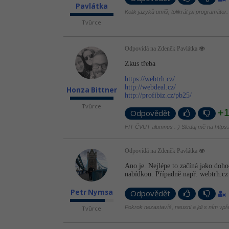
Pavlátka
Kolik jazyků umíš, tolikrát jsi programátor.
Tvůrce
Odpovídá na Zdeněk Pavlátka
Zkus třeba
https://webtrh.cz/
http://webdeal.cz/
Honza Bittner
http://profibiz.cz/pb25/
Tvůrce
+
Odpovědět
FIT ČVUT alumnus :-) Sleduj mě na https://
Odpovídá na Zdeněk Pavlátka
Ano je. Nejlépe to začíná jako doh
nabídkou. Případně např. webtrh.cz
Petr Nymsa
Odpovědět
Pokrok nezastavíš, neusni a jdi s ním vpř
Tvůrce