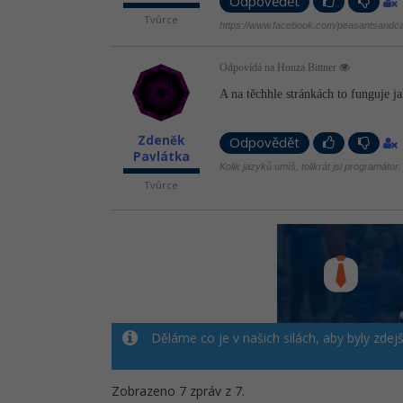
Odpovědět
Tvůrce
https://www.facebook.com/peasantsandca
Odpovídá na Honza Bittner
A na těchhle stránkách to funguje j
Zdeněk
Odpovědět
Pavlátka
Kolik jazyků umíš, tolikrát jsi programátor.
Tvůrce
Děláme co je v našich silách, aby byly zdej
Zobrazeno 7 zpráv z 7.